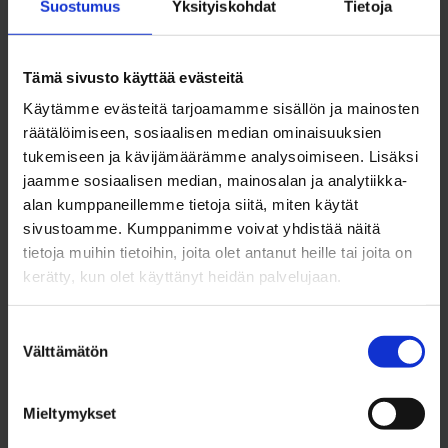
Suostumus
Yksityiskohdat
Tietoja
Kesän Sauna and the newly opened Löylykontti
sauna container, both of which will continue
Tämä sivusto käyttää evästeitä
offering sauna experiences at Tuira Beach also
Käytämme evästeitä tarjoamamme sisällön ja mainosten
after the festival, including possibilities for
räätälöimiseen, sosiaalisen median ominaisuuksien
company recreation days and group events.
tukemiseen ja kävijämäärämme analysoimiseen. Lisäksi
jaamme sosiaalisen median, mainosalan ja analytiikka-
alan kumppaneillemme tietoja siitä, miten käytät
During the festival week, the Saunasampo
sivustoamme. Kumppanimme voivat yhdistää näitä
seminar will explore sauna culture, wellbeing and
tietoja muihin tietoihin, joita olet antanut heille tai joita on
kerätty, kun olet käyttänyt heidän palvelujaan.
the London sauna boom. Festival partner Kaleva
will also host sauna discussions as part of the
Suostumuksen
programme.
Välttämätön
valinta
The festival offers an opportunity to experience
Mieltymykset
Oulu’s sauna culture and take a moment to relax in