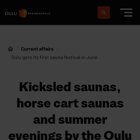
Skip to content
To home page
Suomeksi
In english
Current affairs
Home
Oulu gets its first sauna festival in June
Kicksled saunas,
horse cart saunas
and summer
evenings by the Oulu