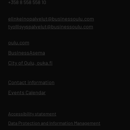
+358 8 558 558 10
elinkeinopalvelut@businessoulu.com
tyollisyyspalvelut@businessoulu.com
oulu.com
Opens in new tab
BusinessAsema
Opens in new tab
City of Oulu, ouka.fi
Opens in new tab
Contact information
Events Calendar
Opens in new tab
Accessibility statement
Data Protection and Information Management
Opens in new 