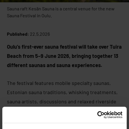
Sauna raft Kesän Sauna is a central venue for the new
Sauna Festival in Oulu.
Published:
22.5.2026
Oulu’s first-ever sauna festival will take over Tuira
Beach from 5–9 June 2026, bringing together 13
different saunas and sauna experiences.
The festival features mobile specialty saunas,
Estonian sauna traditions, whisking treatments,
sauna artists, discussions and relaxed riverside
atmosphere by the Oulu River.
The festival also includes the now-classic, floating