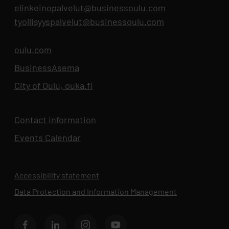
elinkeinopalvelut@businessoulu.com
tyollisyyspalvelut@businessoulu.com
oulu.com
Opens in new tab
BusinessAsema
Opens in new tab
City of Oulu, ouka.fi
Opens in new tab
Contact information
Events Calendar
Opens in new tab
Accessibility statement
Data Protection and Information Management
Opens in new 
BusinessOulu's Facebook page
BusinessOulu's LinkedIn page
BusinessOulu's Instagram page
BusinessAsema's YouTube chann