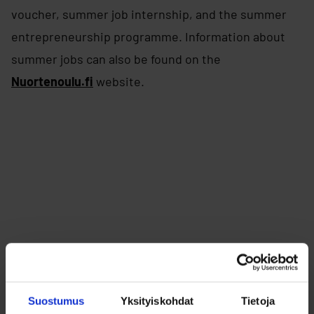
voucher, summer job internship, and the summer
entrepreneurship programme. Information about
summer jobs can also be found on the
Nuortenoulu.fi
website.
Skip embed: Kesätyöinfo 2025
Suostumus
Yksityiskohdat
Tietoja