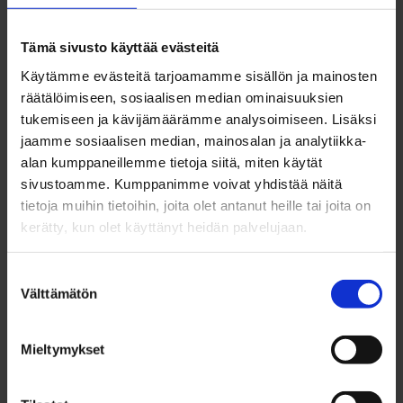
Ota yhteyttä
Tämä sivusto käyttää evästeitä
Käytämme evästeitä tarjoamamme sisällön ja mainosten
Summer job team
räätälöimiseen, sosiaalisen median ominaisuuksien
tukemiseen ja kävijämäärämme analysoimiseen. Lisäksi
jaamme sosiaalisen median, mainosalan ja analytiikka-
kesatyo@businessoulu.com
alan kumppaneillemme tietoja siitä, miten käytät
sivustoamme. Kumppanimme voivat yhdistää näitä
tietoja muihin tietoihin, joita olet antanut heille tai joita on
Rosa Heininen
kerätty, kun olet käyttänyt heidän palvelujaan.
Summer jobs, Byström team
Suostumuksen
040 674 0062
Välttämätön
valinta
rosa.heininen@businessoulu.com
Mieltymykset
Outi Söderman-Juvani