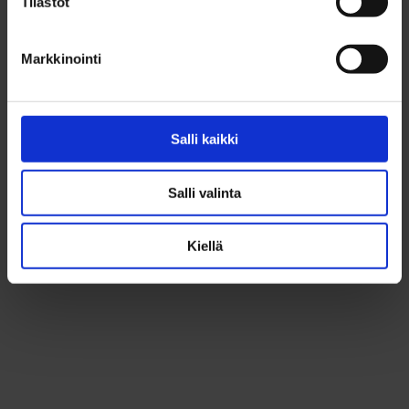
Tilastot
Summer jobs, Arpeetti, Byström team
044 703 4038
Markkinointi
outi.soderman-juvani@businessoulu.com
Janne Helttunen
Salli kaikki
Summer jobs, Byström team
Salli valinta
+358 44 703 4878
janne.helttunen@businessoulu.com
Kiellä