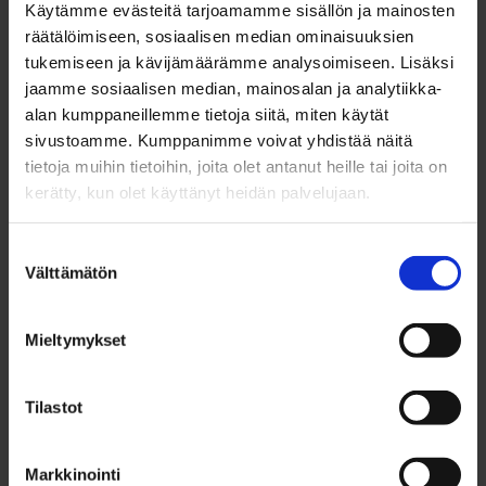
Käytämme evästeitä tarjoamamme sisällön ja mainosten
räätälöimiseen, sosiaalisen median ominaisuuksien
tukemiseen ja kävijämäärämme analysoimiseen. Lisäksi
Reeta Räisänen
jaamme sosiaalisen median, mainosalan ja analytiikka-
alan kumppaneillemme tietoja siitä, miten käytät
Specialist, Future talents for work, CRM
sivustoamme. Kumppanimme voivat yhdistää näitä
+358 46 920 5513
tietoja muihin tietoihin, joita olet antanut heille tai joita on
kerätty, kun olet käyttänyt heidän palvelujaan.
reeta.raisanen@businessoulu.com
Suostumuksen
Välttämätön
Tiina Haapaniemi
valinta
Specialist, Future talents for work
Mieltymykset
+358 50 302 3196
tiina.haapaniemi@businessoulu.com
Tilastot
Eemeli Alanne
Markkinointi