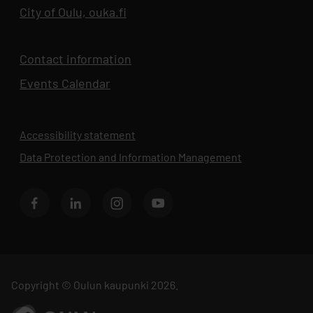
City of Oulu, ouka.fi
Opens in new tab
Contact information
Events Calendar
Opens in new tab
Accessibility statement
Data Protection and Information Management
Opens in new 
BusinessOulu's Facebook page
BusinessOulu's LinkedIn page
BusinessOulu's Instagram page
BusinessAsema's YouTube chann
Copyright © Oulun kaupunki 2026.
Go to ouka.fi