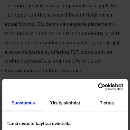
Through the platform, young people can apply for
TET opportunities across different fields on an
equal footing. Students can explore placements
that interest them on TET.fi independently or with
the help of their guidance counselor. Työn Taitajat
also participates by offering TET opportunities
within BusinessOulu and the City of Oulu’s
Educational and Cultural Services.
TET.fi
Suostumus
Yksityiskohdat
Tietoja
Tämä sivusto käyttää evästeitä
Contact us