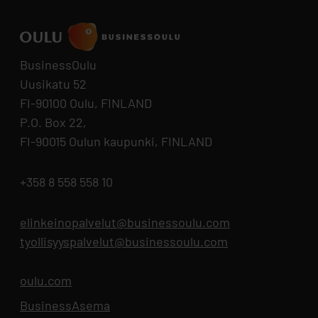
BusinessOulu
Uusikatu 52
FI-90100 Oulu, FINLAND
P.O. Box 22,
FI-90015 Oulun kaupunki, FINLAND
+358 8 558 558 10
elinkeinopalvelut@businessoulu.com
tyollisyyspalvelut@businessoulu.com
oulu.com
Opens in new tab
BusinessAsema
Opens in new tab