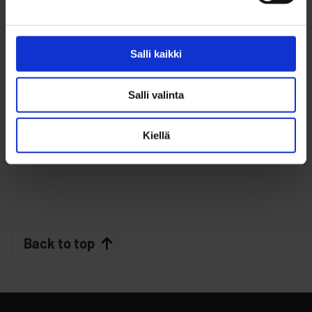
City of Oulu, Education and Cultural Services
+358 40 192 9860
Salli kaikki
eemeli.alanne@ouka.fi
Salli valinta
Kiellä
Back to top