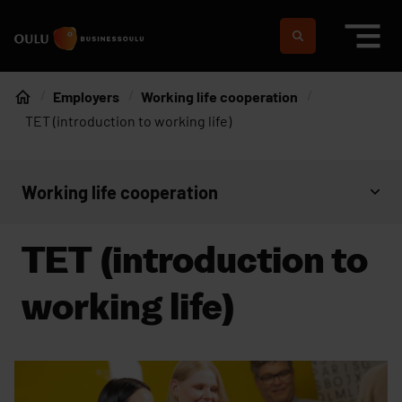
Skip to content
To home page
Suomeksi
In english
Employers
Working life cooperation
Home
TET (introduction to working life)
Working life cooperation
Open context menu
TET (introduction to
working life)