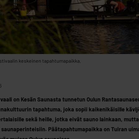
tivaalin keskeinen tapahtumapaikka.
6
ivaali on Kesän Saunasta tunnetun Oulun Rantasaunase
unakulttuurin tapahtuma, joka sopii kaikenikäisille kävijö
ertalaisille sekä heille, jotka eivät sauno lainkaan, mutt
 saunaperinteisiin. Päätapahtumapaikka on Tuiran uim