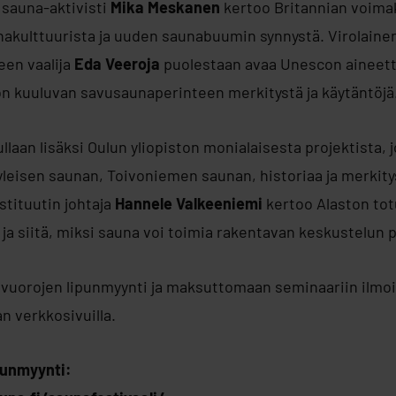
sauna-aktivisti
Mika Meskanen
kertoo Britannian voima
akulttuurista ja uuden saunabuumin synnystä. Virolaine
en vaalija
Eda Veeroja
puolestaan avaa Unescon ainee
ön kuuluvan savusaunaperinteen merkitystä ja käytäntöjä
laan lisäksi Oulun yliopiston monialaisesta projektista, 
leisen saunan, Toivoniemen saunan, historiaa ja merkityst
tituutin johtaja
Hannele Valkeeniemi
kertoo Alaston tot
ja siitä, miksi sauna voi toimia rakentavan keskustelun 
avuorojen lipunmyynti ja maksuttomaan seminaariin ilmo
n verkkosivuilla.
punmyynti: