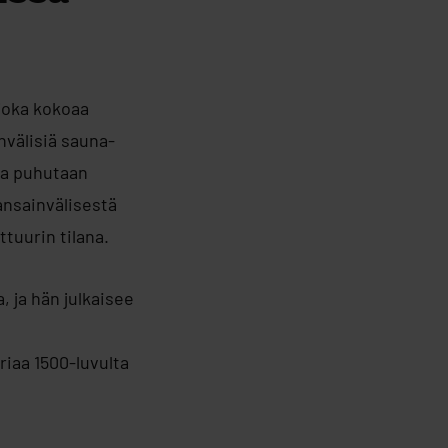
joka kokoaa
nvälisiä sauna-
sa puhutaan
ansainvälisestä
tuurin tilana.
 ja hän julkaisee
iaa 1500-luvulta