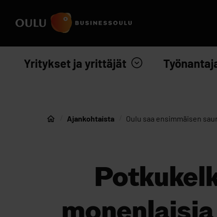
Siirry sisältöön
Etusivulle
Yritykset ja yrittäjät
Työnantaj
Ajankohtaista
Oulu saa ensimmäisen saun
Etusivu
Potkukelk
monenlaisia