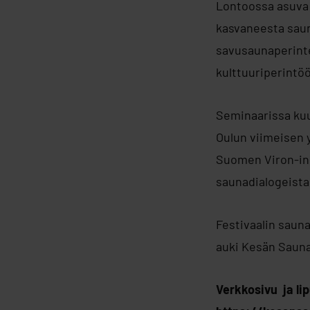
Lontoossa asuva 
kasvaneesta saun
savusaunaperinte
kulttuuriperintö
Seminaarissa kuul
Oulun viimeisen y
Suomen Viron-ins
saunadialogeista 
Festivaalin saun
auki Kesän Sauna
Verkkosivu ja li