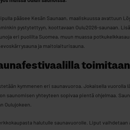
yös muissa Oulun saunoissa.
ilipulla pääsee Kesän Saunaan, maaliskuussa avattuun Löy
mminkin pystytettyyn, koottavaan Oulu2026-saunaan. Lisä
unoja eri puolilta Suomea, muun muassa potkukelkkasau
hevoskärrysauna ja maitolaiturisauna.
aunafestivaalilla toimitaa
jestetään kymmenen eri saunavuoroa. Jokaisella vuorolla l
la on saunomisen yhteyteen sopivaa pientä ohjelmaa. Sau
n Oulujokeen.
erkkokaupasta halutulle saunavuorolle. Liput vaihdetaan 