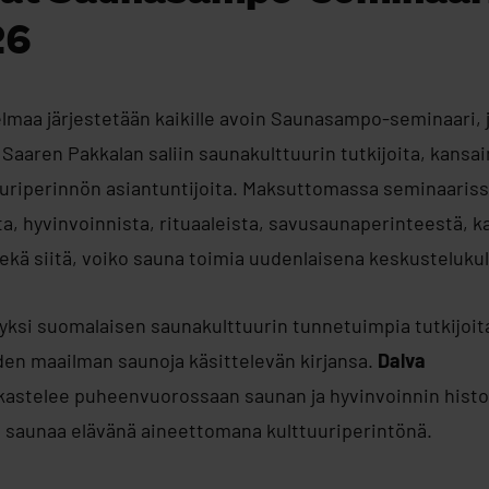
26
elmaa järjestetään kaikille avoin Saunasampo-seminaari, 
Saaren Pakkalan saliin saunakulttuurin tutkijoita, kansai
ttuuriperinnön asiantuntijoita. Maksuttomassa seminaaris
a, hyvinvoinnista, rituaaleista, savusaunaperinteestä, k
kä siitä, voiko sauna toimia uudenlaisena keskustelukult
yksi suomalaisen saunakulttuurin tunnetuimpia tutkijoita,
en maailman saunoja käsittelevän kirjansa.
Dalva
kastelee puheenvuorossaan saunan ja hyvinvoinnin histor
 saunaa elävänä aineettomana kulttuuriperintönä.