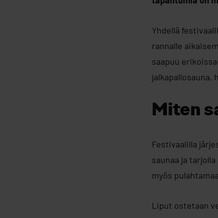
tapahtumia on m
Yhdellä festivaal
rannalle aikaise
saapuu erikoissa
jalkapallosauna, 
Miten s
Festivaalilla jär
saunaa ja tarjol
myös pulahtamaa
Liput ostetaan v