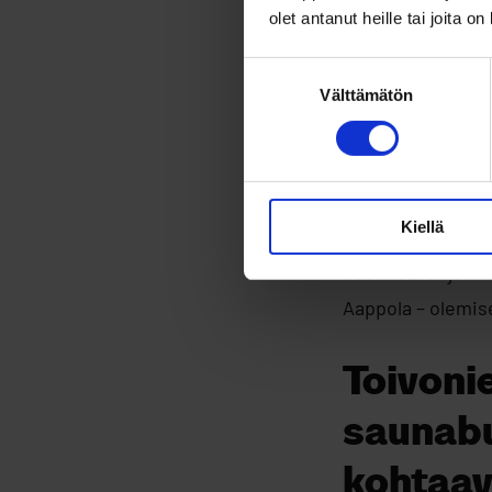
olet antanut heille tai joita o
Festivaalilla nä
Suostumuksen
Välttämätön
valinta
Kulttuuripääkaup
saunakeskustelut
Kokonaista puhett
osa Euroopan kul
Kiellä
Festivaaliohjelm
Aappola – olemise
Toivoni
saunabu
kohtaa