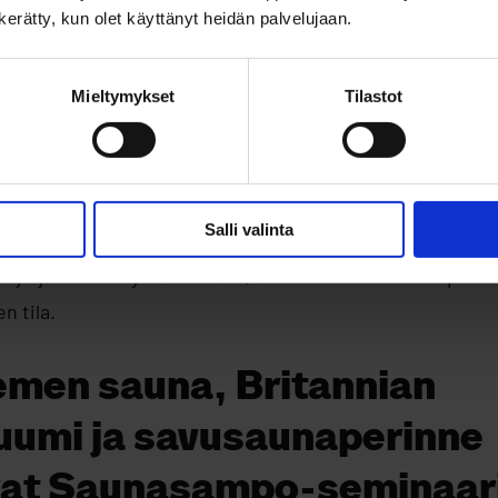
n kerätty, kun olet käyttänyt heidän palvelujaan.
hdään myös sauna-artisteja, saunakeskusteluja sekä muut
Mieltymykset
Tilastot
unki Tartossa vuonna 2024 käynnistetyn Alaston Totuus 
apahtuman dialogit rantautuvat nyt myös Tuiraan. Sano
a -klubi järjestää lauteilla intiimejä saunakeskusteluja
ttuuripääkaupunki Oulu2026 -ohjelmaa.
Salli valinta
aa järjestävät myös Olosauna, Lainesauna sekä Kempelees
n tila.
emen sauna, Britannian
umi ja savusaunaperinne
vat Saunasampo-seminaar