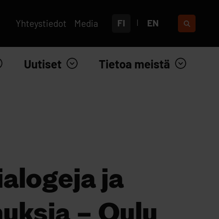
FI
EN
Yhteystiedot
Media
Uutiset
Tietoa meistä
alogeja ja
uksia – Oulu