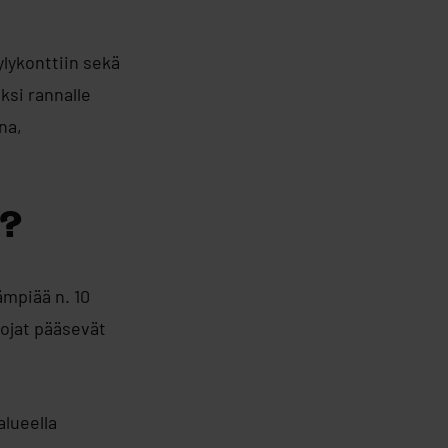
lykonttiin sekä
ksi rannalle
na,
n?
ämpiää n. 10
nojat pääsevät
alueella