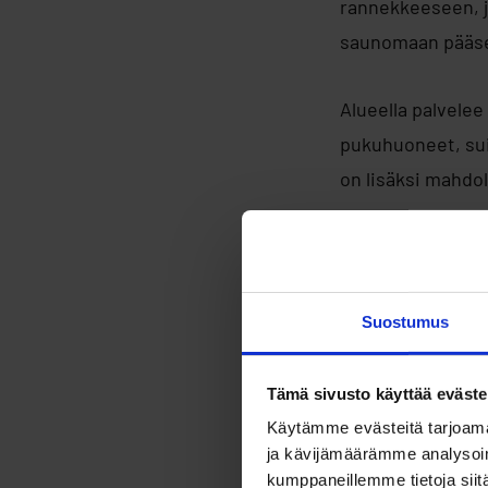
rannekkeeseen, jo
saunomaan pääse
Alueella palvele
pukuhuoneet, sui
on lisäksi mahdo
Saunakul
vihdan 
Suostumus
Festivaalilla vi
Tämä sivusto käyttää eväste
tuo tapahtumaan 
Käytämme evästeitä tarjoama
myös kirjailija ja 
ja kävijämäärämme analysoim
kumppaneillemme tietoja siitä
esittelee festiva