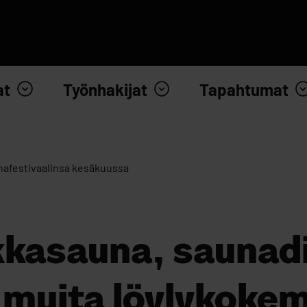
at
Työnhakijat
Tapahtumat
afestivaalinsa kesäkuussa
kasauna, saunadi
 muita löylykokem