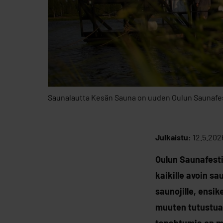
Saunalautta Kesän Sauna on uuden Oulun Saunafes
Julkaistu:
12.5.202
Oulun Saunafest
kaikille avoin sa
saunojille, ensik
muuten tutustua