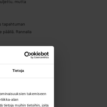
suljettu, mutta
ös tapahtuman
 päällä. Rannalla
eilla ja
Tietoja
 Veeroja
, joka
annalle rakentuu
 ominaisuuksien tukemiseen
 Pelliccioni
tiikka-alan
ietoja muihin tietoihin, joita