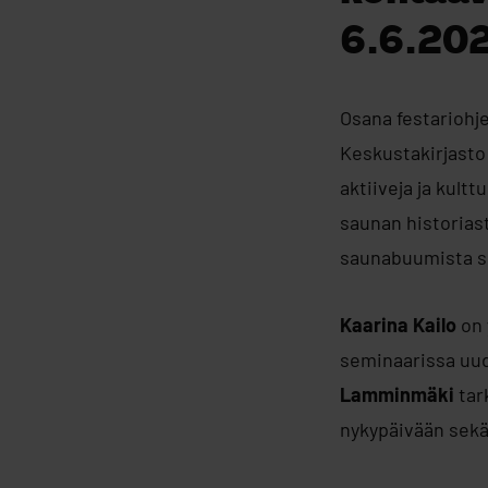
6.6.20
Osana festariohj
Keskustakirjasto 
aktiiveja ja kul
saunan historiast
saunabuumista se
Kaarina Kailo
on 
seminaarissa uud
Lamminmäki
tar
nykypäivään sekä