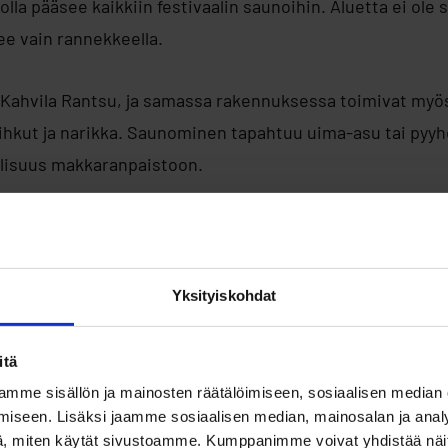
lla pääsee kaikkiin festivaalin saunoihin. Aluetta ei ole 
e vain rannekkeella.
e Kahvila Rantsu, ja samassa rakennuksessa toimivat my
hkut ja narikka. Saunominen tapahtuu uima-asu tai pyyhe
llisuus makkaranpaistoon.
ttuuria, keskusteluja laut
tuoksua
Yksityiskohdat
erailee muun muassa etelävirolainen perinnesaunottaja
Eda
itä
tuulahduksen virolaista saunaperinnettä ja vihdontaa. R
mme sisällön ja mainosten räätälöimiseen, sosiaalisen median
kuvataiteilija
Sanna Pelliccionin
moniaistinen installaatio.
iseen. Lisäksi jaamme sosiaalisen median, mainosalan ja analy
, miten käytät sivustoamme. Kumppanimme voivat yhdistää näitä t
alilla perinnesaunottamista ja tarjoaa vihdontaa.