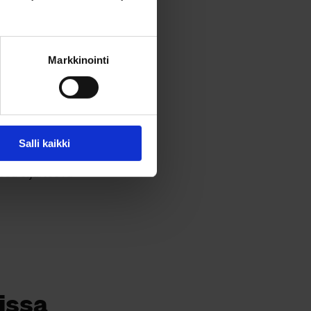
a ohjelmaa.
Markkinointi
-
malehti Kalevan
. Tapahtuma on
Salli kaikki
sä sijaitseva
issa