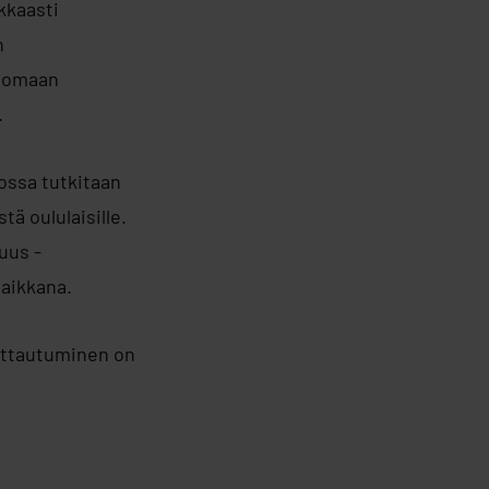
kkaasti
n
ttomaan
.
jossa tutkitaan
ä oululaisille.
uus -
paikkana.
ittautuminen on