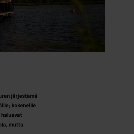
uran järjestämä
ille; kokeneille
a haluavat
ala, mutta