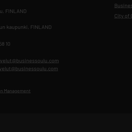
Busine
lu, FINLAND
City of 
lun kaupunki, FINLAND
58 10
lvelut@businessoulu.com
alvelut@businessoulu.com
ion Management
Opens in new tab