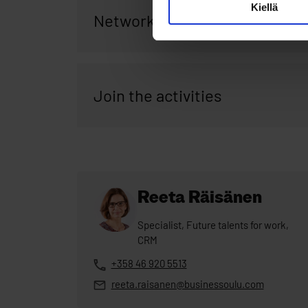
Kiellä
Network meetings
Join the activities
Reeta Räisänen
Specialist, Future talents for work,
CRM
+358 46 920 5513
reeta.raisanen@businessoulu.com