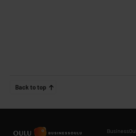
Back to top
BusinessOu