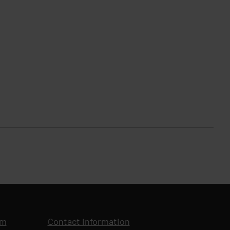
om
Opens in new tab
Contact information