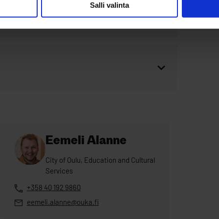
Salli valinta
Eemeli Alanne
City of Oulu, Education and Cultural
Services
+358 40 192 9860
eemeli.alanne@ouka.fi