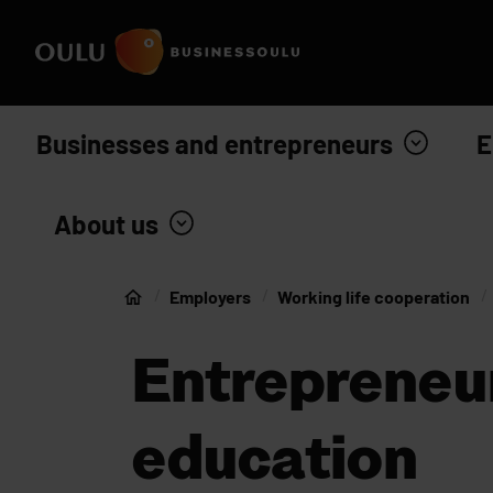
Skip to content
To home page
Businesses and entrepreneurs
E
About us
Employers
Working life cooperation
Home
Entrepreneu
education