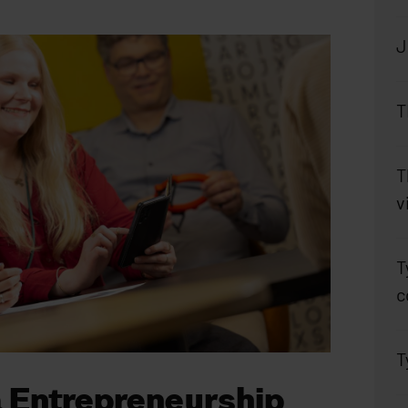
J
T
T
v
T
c
T
 Entrepreneurship