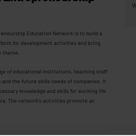
W
eneurship Education Network is to build a
tform for development activities and bring
e theme.
ge of educational institutions, teaching staff
 and the future skills needs of companies. It
cessary knowledge and skills for working life
ia. The network’s activities promote an