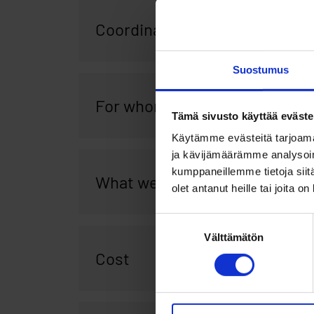
Coordination, development a
Suostumus
For whom
Tämä sivusto käyttää eväste
Käytämme evästeitä tarjoama
ja kävijämäärämme analysoim
kumppaneillemme tietoja siitä
What we expect from you
olet antanut heille tai joita o
Suostumuksen
Välttämätön
valinta
Cost