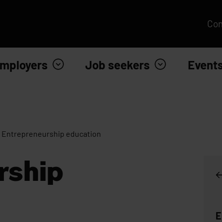
Con
mployers
Job seekers
Event
Entrepreneurship education
rship
E