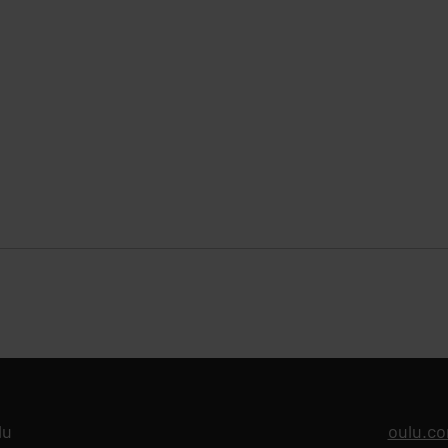
lu
oulu.c