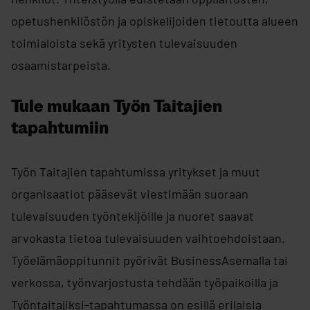
opetushenkilöstön ja opiskelijoiden tietoutta alueen
toimialoista sekä yritysten tulevaisuuden
osaamistarpeista.
Tule mukaan Työn Taitajien
tapahtumiin
Työn Taitajien tapahtumissa yritykset ja muut
organisaatiot pääsevät viestimään suoraan
tulevaisuuden työntekijöille ja nuoret saavat
arvokasta tietoa tulevaisuuden vaihtoehdoistaan.
Työelämäoppitunnit pyörivät BusinessAsemalla tai
verkossa, työnvarjostusta tehdään työpaikoilla ja
Työntaitajiksi-tapahtumassa on esillä erilaisia