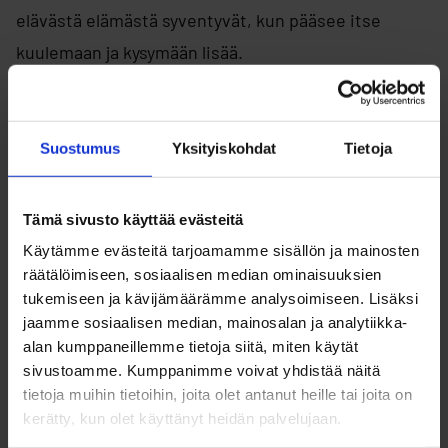
elävästä elämästä syventyvät, kun pääsee itse
kuulemaan ja kysymään lisää.
Oppilaitoksille Työn Taitajat on vaivaton tapa
tehdä
työelämäyhteistyötä lähi-, etä- ja
Suostumus
Yksityiskohdat
Tietoja
hybriditoteutuksina: työelämäoppitunteja,
opetushenkilöstön seminaareja, työnvarjostuspäiviä
Tämä sivusto käyttää evästeitä
ja Maailman suurin virtuaalinen yritysvierailu -
Käytämme evästeitä tarjoamamme sisällön ja mainosten
tapahtumia. Kokonaisuudet ovat käytännönläheisiä,
räätälöimiseen, sosiaalisen median ominaisuuksien
tukemiseen ja kävijämäärämme analysoimiseen. Lisäksi
osallistavia ja informatiivisia.
jaamme sosiaalisen median, mainosalan ja analytiikka-
alan kumppaneillemme tietoja siitä, miten käytät
Miten mukaan?
sivustoamme. Kumppanimme voivat yhdistää näitä
tietoja muihin tietoihin, joita olet antanut heille tai joita on
kerätty, kun olet käyttänyt heidän palvelujaan.
Voit kysyä lisää ja/tai ilmoittaa organisaatiosi