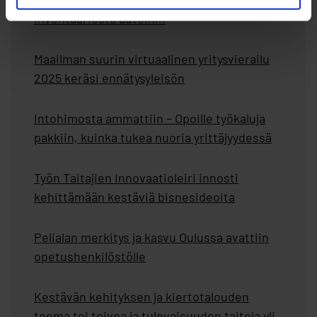
inventaariosta autoihin
Maailman suurin virtuaalinen yritysvierailu
2025 keräsi ennätysyleisön
Intohimosta ammattiin – Opoille työkaluja
pakkiin, kuinka tukea nuoria yrittäjyydessä
Työn Taitajien Innovaatioleiri innosti
kehittämään kestäviä bisnesideoita
Pelialan merkitys ja kasvu Oulussa avattiin
opetushenkilöstölle
Kestävän kehityksen ja kiertotalouden
teema toi toivoa ja tulevaisuuden taitoja yli