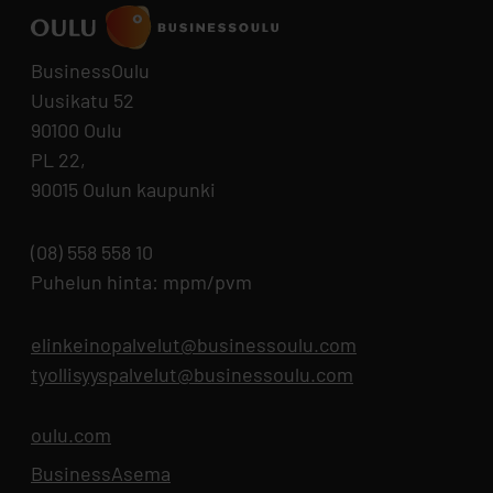
BusinessOulu
Uusikatu 52
90100 Oulu
PL 22,
90015 Oulun kaupunki
(08) 558 558 10
Puhelun hinta: mpm/pvm
elinkeinopalvelut@businessoulu.com
tyollisyyspalvelut@businessoulu.com
oulu.com
Aukeaa uuteen välilehteen
BusinessAsema
Aukeaa uuteen välilehteen