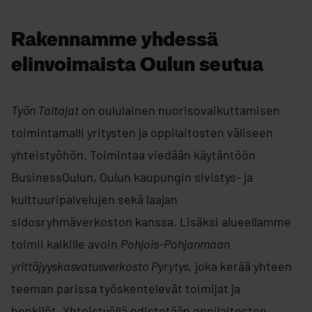
Rakennamme yhdessä
elinvoimaista Oulun seutua
Työn Taitajat
on oululainen nuorisovaikuttamisen
toimintamalli yritysten ja oppilaitosten väliseen
yhteistyöhön. Toimintaa viedään käytäntöön
BusinessOulun, Oulun kaupungin sivistys- ja
kulttuuripalvelujen sekä laajan
sidosryhmäverkoston kanssa. Lisäksi alueellamme
toimii kaikille avoin
Pohjois-Pohjanmaan
yrittäjyyskasvatusverkosto Pyrytys
, joka kerää yhteen
teeman parissa työskentelevät toimijat ja
henkilöt. Yhteistyöllä edistetään oppilaitosten,