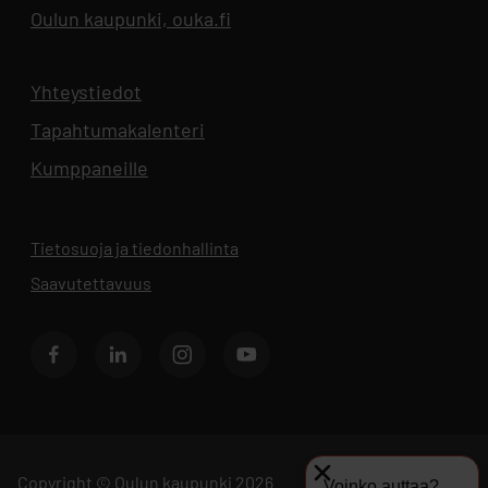
Oulun kaupunki, ouka.fi
Aukeaa uuteen välilehteen
Yhteystiedot
Aukeaa uuteen välilehteen
Tapahtumakalenteri
Aukeaa uuteen välilehteen
Kumppaneille
Tietosuoja ja tiedonhallinta
Aukeaa uuteen välilehteen
Saavutettavuus
Facebook
LinkedIn
Instagram
Youtube
Copyright © Oulun kaupunki 2026.
Voinko auttaa?