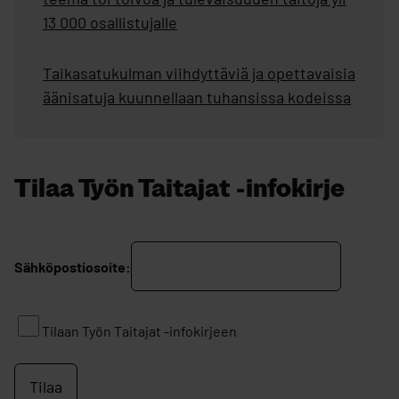
13 000 osallistujalle
Taikasatukulman viihdyttäviä ja opettavaisia
äänisatuja kuunnellaan tuhansissa kodeissa
Tilaa Työn Taitajat -infokirje
Ohita upote: Tilaa Työn Taitajat -infokirje
Sähköpostiosoite:
Tilaan Työn Taitajat -infokirjeen