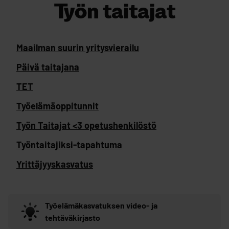
Työn taitajat
Maailman suurin yritysvierailu
Päivä taitajana
TET
Työelämäoppitunnit
Työn Taitajat <3 opetushenkilöstö
Työntaitajiksi-tapahtuma
Yrittäjyyskasvatus
Työelämäkasvatuksen video- ja
tehtäväkirjasto