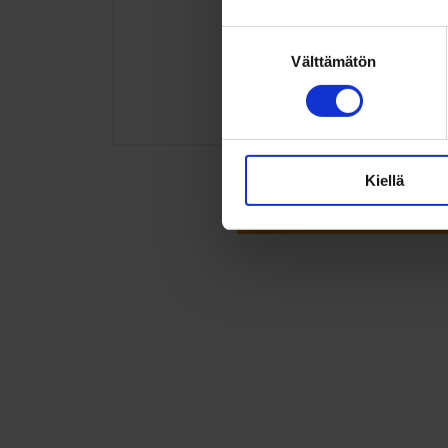
Suostumuksen
Välttämätön
valinta
Kiellä
Lukuja voi tarkastella tar