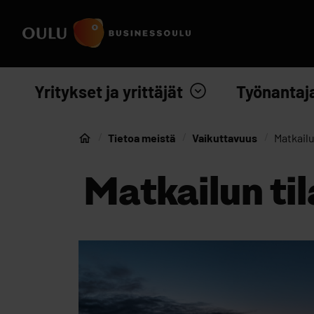
Siirry sisältöön
Etusivulle
Yritykset ja yrittäjät
Työnantaj
Tietoa meistä
Vaikuttavuus
Matkailu
Etusivu
Matkailun ti