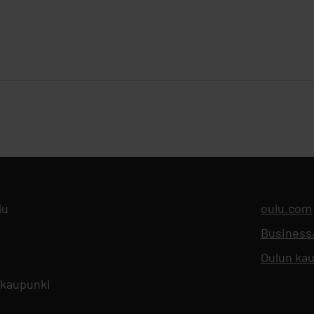
lu
oulu.com
Busines
Oulun kau
 kaupunki