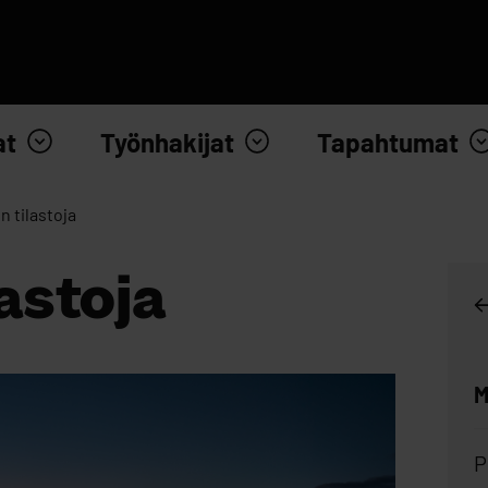
at
Työnhakijat
Tapahtumat
n tilastoja
lastoja
M
P