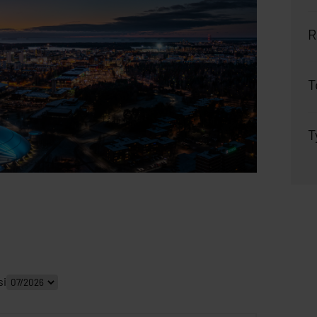
R
T
T
si