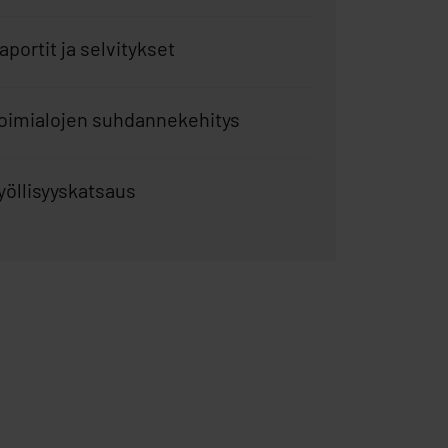
aportit ja selvitykset
oimialojen suhdannekehitys
yöllisyyskatsaus