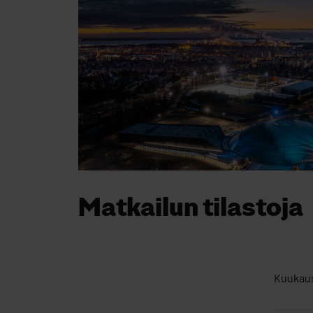
Matkailun tilastoja
Ohita upote: Matkailun tilastoja
Kuukau