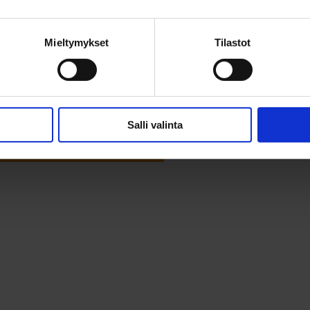
Mieltymykset
Tilastot
Salli valinta
kemmin visitory dashboardissa >