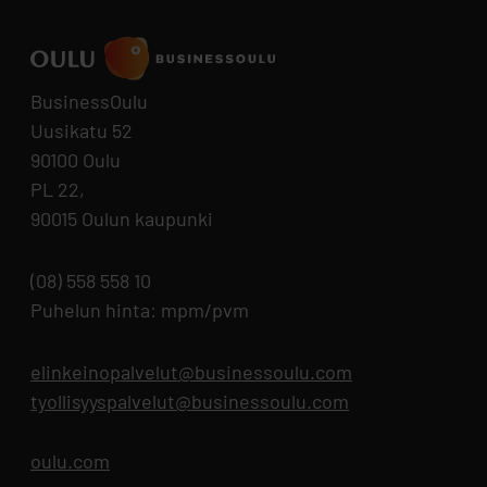
BusinessOulu
Uusikatu 52
90100 Oulu
PL 22,
90015 Oulun kaupunki
(08) 558 558 10
Puhelun hinta: mpm/pvm
elinkeinopalvelut@businessoulu.com
tyollisyyspalvelut@businessoulu.com
oulu.com
Aukeaa uuteen välilehteen