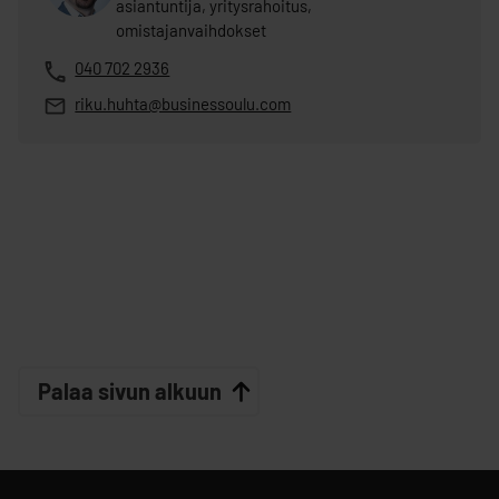
asiantuntija, yritysrahoitus,
omistajanvaihdokset
040 702 2936
riku.huhta@businessoulu.com
Palaa sivun alkuun