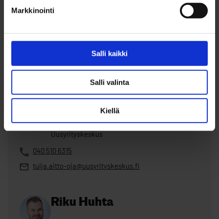
asiantuntija, yrityskehitys,
Markkinointi
omistajanvaihdokset, alkavat ja toimivat
yritykset, yritysideaansa miettivät henkilöt ja
tiimit
040 596 6838
Salli kaikki
janne.karkkainen@businessoulu.com
Salli valinta
Tuija Aitto-oja
Kiellä
starttirahaneuvonta, Oulun seudun
Uusyrityskeskus
040 510 6315
tuija.aitto-oja@uusyrityskeskus.fi
Riku Huhta