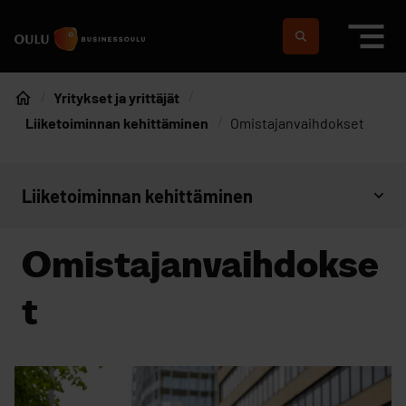
Siirry sisältöön
Etusivulle
Suomeksi
In english
Yritykset ja yrittäjät
Etusivu
Liiketoiminnan kehittäminen
Omistajanvaihdokset
Liiketoiminnan kehittäminen
Avaa sivujen valikko
Omistajanvaihdokse
t