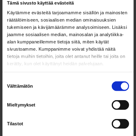
Tämä sivusto käyttää evästeitä
Käytämme evästeitä tarjoamamme sisällön ja mainosten
Pohjois-Pohjanmaan Yrittäjät tarjoaa
räätälöimiseen, sosiaalisen median ominaisuuksien
omistajanvaihdospalvelua yrityksen
tukemiseen ja kävijämäärämme analysoimiseen. Lisäksi
sukupolvenvaihdosta suunnitteleville ja yrityksen
jaamme sosiaalisen median, mainosalan ja analytiikka-
alan kumppaneillemme tietoja siitä, miten käytät
jatkajille sekä yrityksen myyntiä suunnitteleville ja
sivustoamme. Kumppanimme voivat yhdistää näitä
yrityksen ostajille.
tietoja muihin tietoihin, joita olet antanut heille tai joita on
kerätty, kun olet käyttänyt heidän palvelujaan.
Suostumuksen
Lue lisää omistajanvaihdospalvelusta
Välttämätön
valinta
Mieltymykset
Tilastot
Janne Kärkkäinen