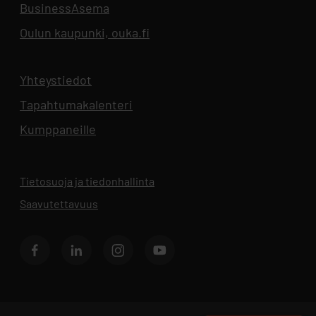
BusinessAsema
Aukeaa uuteen välilehteen
Oulun kaupunki, ouka.fi
Aukeaa uuteen välilehteen
Yhteystiedot
Aukeaa uuteen välilehteen
Tapahtumakalenteri
Aukeaa uuteen välilehteen
Kumppaneille
Tietosuoja ja tiedonhallinta
Aukeaa uuteen välilehteen
Saavutettavuus
Facebook
LinkedIn
Instagram
Youtube