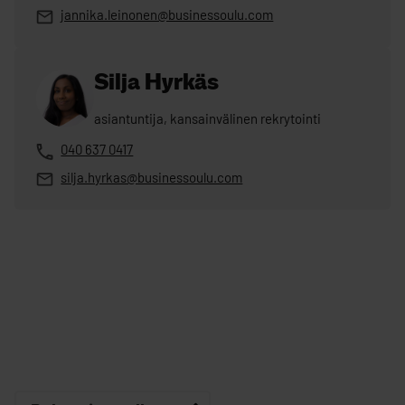
jannika.leinonen@businessoulu.com
Silja Hyrkäs
asiantuntija, kansainvälinen rekrytointi
040 637 0417
silja.hyrkas@businessoulu.com