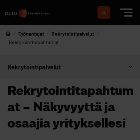
Siirry sisältöön
Etusivulle
Suomeksi
In english
Työnantajat
Rekrytointipalvelut
Etusivu
Rekrytointitapahtumat
Rekrytointipalvelut
Avaa sivujen valikko
Rekrytointitapahtum
at – Näkyvyyttä ja
osaajia yrityksellesi