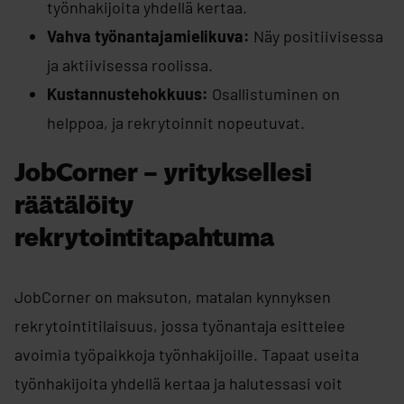
työnhakijoita yhdellä kertaa.
Vahva työnantajamielikuva:
Näy positiivisessa
ja aktiivisessa roolissa.
Kustannustehokkuus:
Osallistuminen on
helppoa, ja rekrytoinnit nopeutuvat.
JobCorner – yrityksellesi
räätälöity
rekrytointitapahtuma
JobCorner on maksuton, matalan kynnyksen
rekrytointitilaisuus, jossa työnantaja esittelee
avoimia työpaikkoja työnhakijoille. Tapaat useita
työnhakijoita yhdellä kertaa ja halutessasi voit