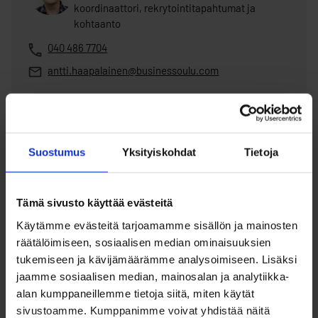
koordinaattori, rekrytointitapahtumat ja
kohtaanto
040 486 7704
antti.haapalainen@businessoulu.com
Heidi Härmä
asiantuntija, yritysten osaajatarpeisiin
Suostumus
Yksityiskohdat
Tietoja
vastaaminen
040 648 6587
Tämä sivusto käyttää evästeitä
heidi.harma@businessoulu.com
Käytämme evästeitä tarjoamamme sisällön ja mainosten
räätälöimiseen, sosiaalisen median ominaisuuksien
tukemiseen ja kävijämäärämme analysoimiseen. Lisäksi
jaamme sosiaalisen median, mainosalan ja analytiikka-
MegaMatchmaking – vuoden
alan kumppaneillemme tietoja siitä, miten käytät
toiveikkain rekrytointitapahtuma
sivustoamme. Kumppanimme voivat yhdistää näitä