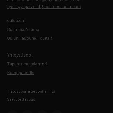
tyollisyyspalvelut@businessoulu.com
oulu.com
Aukeaa uuteen välilehteen
BusinessAsema
Aukeaa uuteen välilehteen
Oulun kaupunki, ouka.fi
Aukeaa uuteen välilehteen
Yhteystiedot
Aukeaa uuteen välilehteen
Tapahtumakalenteri
Aukeaa uuteen välilehteen
Kumppaneille
Tietosuoja ja tiedonhallinta
Aukeaa uuteen välilehteen
Saavutettavuus