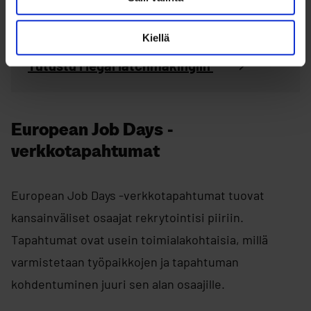
Kiellä
Tutustu MegaMatchmakingiin
European Job Days -
verkkotapahtumat
European Job Days -verkkotapahtumat tuovat
kansainväliset osaajat rekrytointisi piiriin.
Tapahtumat ovat usein toimialakohtaisia, millä
varmistetaan työpaikkojen ja tapahtuman
kohdentuminen juuri sen alan osaajille.