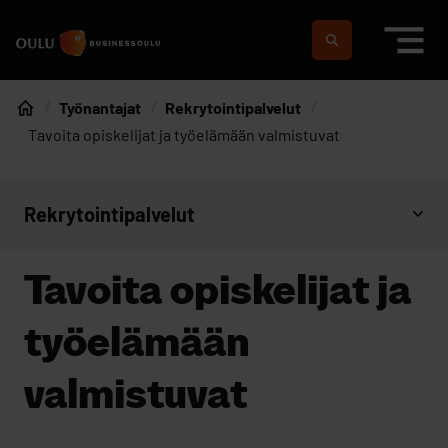
Siirry sisältöön
Etusivulle
Suomeksi
In english
Työnantajat
Rekrytointipalvelut
Etusivu
Tavoita opiskelijat ja työelämään valmistuvat
Rekrytointipalvelut
Avaa sivujen valikko
Tavoita opiskelijat ja
työelämään
valmistuvat