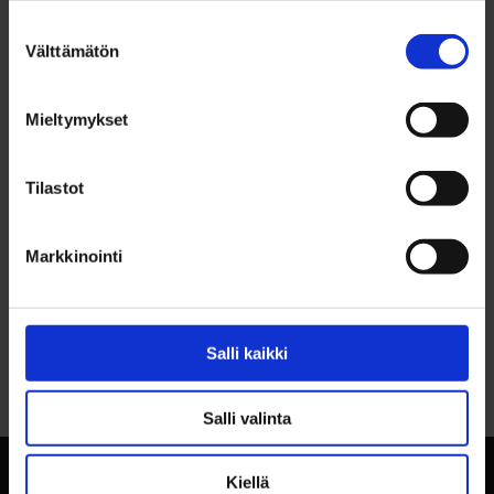
Oulun palvelualan opisto OPAO
Suostumuksen
Välttämätön
valinta
Oulun yliopisto
Mieltymykset
Tilastot
Markkinointi
Salli kaikki
Palaa sivun alkuun
Salli valinta
Kiellä