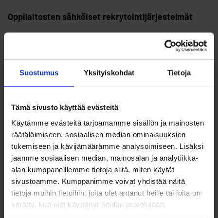
Oppilaitosten sähköiset rekrytointijärjestelmät
Mikäli haluat rekrytoida suoraan oppilaitoksista, voit
ilmoittaa itse työ- ja harjoittelupaikkoja sekä tarjota
Suostumus
Yksityiskohdat
Tietoja
opinnäyte- tai projektityötä oppilaitosten
sähköisten järjestelmien kautta.
Tämä sivusto käyttää evästeitä
Käytämme evästeitä tarjoamamme sisällön ja mainosten
räätälöimiseen, sosiaalisen median ominaisuuksien
Diakonia-ammattikorkeakoulu DIAK
tukemiseen ja kävijämäärämme analysoimiseen. Lisäksi
jaamme sosiaalisen median, mainosalan ja analytiikka-
Koulutuskuntayhtymä OSAO
alan kumppaneillemme tietoja siitä, miten käytät
sivustoamme. Kumppanimme voivat yhdistää näitä
Luovi
tietoja muihin tietoihin, joita olet antanut heille tai joita on
Oulun ammattikorkeakoulu
kerätty, kun olet käyttänyt heidän palvelujaan.