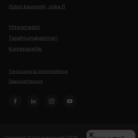
Oulun kaupunki, ouka.fi
Aukeaa uuteen välilehteen
Yhteystiedot
Aukeaa uuteen välilehteen
Tapahtumakalenteri
Aukeaa uuteen välilehteen
Kumppaneille
Tietosuoja ja tiedonhallinta
Aukeaa uuteen välilehteen
Saavutettavuus
Facebook
LinkedIn
Instagram
Youtube
Copyright © Oulun kaupunki 2026.