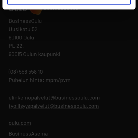
BusinessOulu
Uusikatu 52
90100 Oulu
PL 22,
90015 Oulun kaupunki
(08) 558 558 10
Puhelun hinta: mpm/pvm
elinkeinopalvelut@businessoulu.com
tyollisyyspalvelut@businessoulu.com
oulu.com
Aukeaa uuteen välilehteen
BusinessAsema
Aukeaa uuteen välilehteen