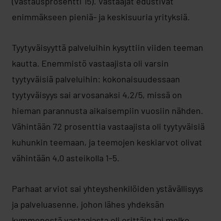
(vastausprosentti 15). Vastaajat edustivat
enimmäkseen pieniä- ja keskisuuria yrityksiä.
Tyytyväisyyttä palveluihin kysyttiin viiden teeman
kautta. Enemmistö vastaajista oli varsin
tyytyväisiä palveluihin: kokonaisuudessaan
tyytyväisyys sai arvosanaksi 4,2/5, missä on
hieman parannusta aikaisempiin vuosiin nähden.
Vähintään 72 prosenttia vastaajista oli tyytyväisiä
kuhunkin teemaan, ja teemojen keskiarvot olivat
vähintään 4,0 asteikolla 1–5.
Parhaat arviot sai yhteyshenkilöiden ystävällisyys
ja palveluasenne, johon lähes yhdeksän
kymmenestä vastaajasta oli erittäin tai melko