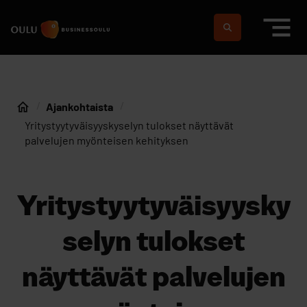
Siirry sisältöön
Etusivulle
Suomeksi
In english
Ajankohtaista
Etusivu
Yritystyytyväisyyskyselyn tulokset näyttävät
palvelujen myönteisen kehityksen
Yritystyytyväisyysky
selyn tulokset
näyttävät palvelujen