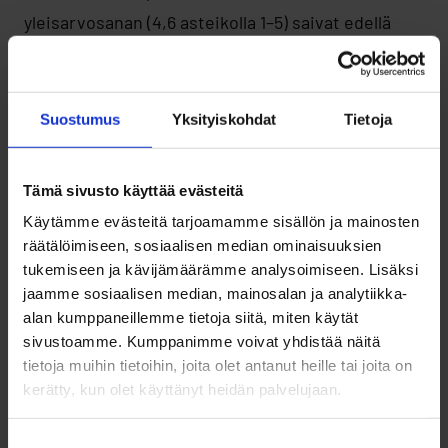
yleisarvosanan (4,6 asteikolla 1–5) saivat edellä
mainitut, vastaajien itse suositeltavaksi
nostamansa palvelut. Lähes yhdeksän
kymmenestä vastaajasta oli tyytyväisiä näihin
Suostumus
Yksityiskohdat
Tietoja
palveluihin. Toiseksi parhaan arvion (4,3/5) saivat
tapahtumapalvelut ja liiketoiminnan
Tämä sivusto käyttää evästeitä
kehityspalvelut. Heikoimmat arviot vastaajat
Käytämme evästeitä tarjoamamme sisällön ja mainosten
antoivat kaavoitukselle ja rakentamisen
räätälöimiseen, sosiaalisen median ominaisuuksien
tukemiseen ja kävijämäärämme analysoimiseen. Lisäksi
lupapalveluille. Vastaajat näkivät käyttämiensä
jaamme sosiaalisen median, mainosalan ja analytiikka-
palveluiden keskeisimpänä kehityskohteena
alan kumppaneillemme tietoja siitä, miten käytät
hyödyllisyyden ja tuloksellisuuden, mikä tuli ilmi
sivustoamme. Kumppanimme voivat yhdistää näitä
tietoja muihin tietoihin, joita olet antanut heille tai joita on
erityisesti vientipalveluissa sekä
kerätty, kun olet käyttänyt heidän palvelujaan.
rahoituspalveluissa.
Suostumuksen