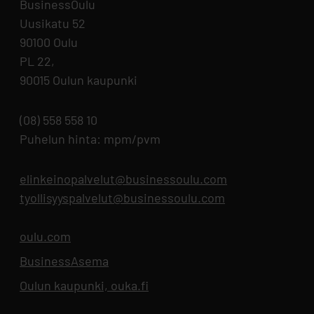
BusinessOulu
Uusikatu 52
90100 Oulu
PL 22,
90015 Oulun kaupunki
(08) 558 558 10
Puhelun hinta: mpm/pvm
elinkeinopalvelut@businessoulu.com
tyollisyyspalvelut@businessoulu.com
oulu.com
Aukeaa uuteen välilehteen
BusinessAsema
Aukeaa uuteen välilehteen
Oulun kaupunki, ouka.fi
Aukeaa uuteen välilehteen