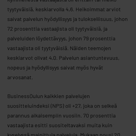
tyytyväisiä, keskiarvolla 4,6. Heikoimmat arviot
saivat palvelun hyödyllisyys ja tuloksellisuus, johon
72 prosenttia vastaajista oli tyytyväisiä, ja
palveluiden löydettävyys, johon 79 prosenttia
vastaajista oli tyytyväisiä. Näiden teemojen
keskiarvot olivat 4,0. Palvelun asiantuntevuus,
nopeus ja hyödyllisyys saivat myös hyvät
arvosanat.
BusinessOulun kaikkien palvelujen
suositteluindeksi (NPS) oli +27, joka on selkeä
parannus aikaisempiin vuosiin. 70 prosenttia
vastaajista esitti suositeltavaksi muita kuin
kyselyssä mainittuja palveluja. Mukaan nousi 20