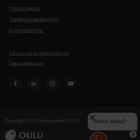
Yhteystiedot
Aukeaa uuteen välilehteen
Tapahtumakalenteri
Aukeaa uuteen välilehteen
Kumppaneille
Tietosuoja ja tiedonhallinta
Aukeaa uuteen välilehteen
Saavutettavuus
Facebook
LinkedIn
Instagram
Youtube
Copyright © Oulun kaupunki 2026.
Voinko auttaa?
Siirry sivustolle ouka.fi
1