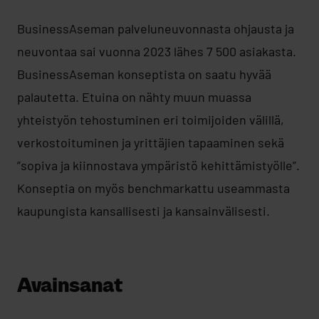
BusinessAseman palveluneuvonnasta ohjausta ja
neuvontaa sai vuonna 2023 lähes 7 500 asiakasta.
BusinessAseman konseptista on saatu hyvää
palautetta. Etuina on nähty muun muassa
yhteistyön tehostuminen eri toimijoiden välillä,
verkostoituminen ja yrittäjien tapaaminen sekä
”sopiva ja kiinnostava ympäristö kehittämistyölle”.
Konseptia on myös benchmarkattu useammasta
kaupungista kansallisesti ja kansainvälisesti.
Avainsanat