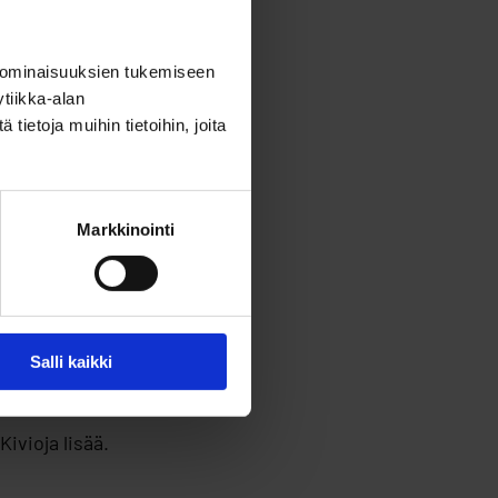
oja
.
 ominaisuuksien tukemiseen
 tekevien
tiikka-alan
ukossa. Listan
ietoja muihin tietoihin, joita
ksiä, kuten Digia,
Markkinointi
uut TOP10-listan
nen kerääminen
Salli kaikki
iitä, että
vioja lisää.