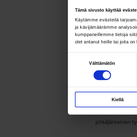
tekevä yritys, il
Tämä sivusto käyttää eväste
Käytämme evästeitä tarjoama
Sen lisäksi, että
ja kävijämäärämme analysoim
yritysten joukoss
kumppaneillemme tietoja siitä
olet antanut heille tai joita o
kärkisijoilla on 
Admicom, Innofact
Suostumuksen
Välttämätön
valinta
Tecinspire on si
yritykset. Laaduk
voivat siis kanta
Kiellä
– Asiakkaista 97 
pitkäjänteinen t