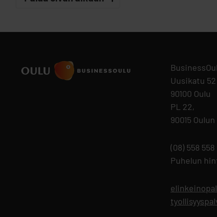
BusinessOu
Uusikatu 52
90100 Oulu
PL 22,
90015 Oulun
(08) 558 558
Puhelun hi
elinkeinopa
tyollisyysp