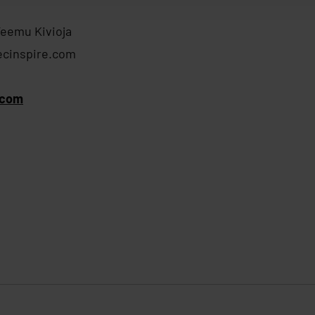
Teemu Kivioja
ecinspire.com
.com