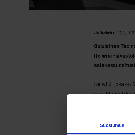
Julkaistu:
10.4.202
Oululainen Tecin
Ite wiki -sivusto
asiakassuositust
Ite wiki, joka on
markkinapaikka, l
on Ite wikissä yl
ohjelmistokehity
Suostumus
– On todella hie