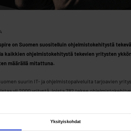
4
spire on Suomen suositelluin ohjelmistokehitystä tekevä 
lla kaikkien ohjelmistokehitystä tekevien yritysten ykkö
en määrällä mitattuna.
 Suomen suurin IT- ja ohjelmistopalveluita tarjoavien yrity
istaa yli 2000 yritystä, joista 782 tekee ohjelmistokehitys
i 60 asiakassuositusta ja sen referensseistä noin 50 on
sprojekteista.
Yksityiskohdat
noa, että olemme todistettavasti Suomen suositelluin ohj