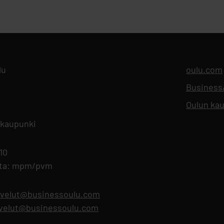
lu
oulu.com
Busines
Oulun kau
 kaupunki
 10
nta: mpm/pvm
lvelut@businessoulu.com
alvelut@businessoulu.com