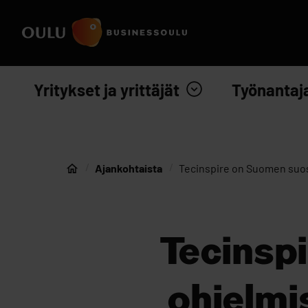
Siirry sisältöön
Etusivulle
Yritykset ja yrittäjät
Työnantaj
Ajankohtaista
Tecinspire on Suomen suosi
Etusivu
Tecinspi
ohjelmi