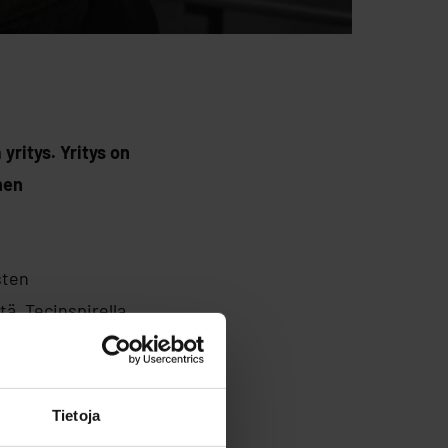
yritys. Yritys on
nen
sten
tä. Tecinspirella
Tietoja
elmistokehitystä