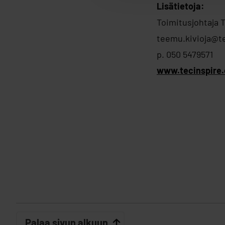
Lisätietoja:
Toimitusjohtaja 
teemu.kivioja@t
p. 050 5479571
www.tecinspire
Palaa sivun alkuun