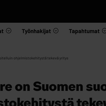
at
Työnhakijat
Tapahtumat
telluin ohjelmistokehitystä tekevä yritys
re on Suomen suo
stokehitystä tekev