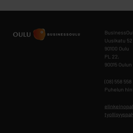
BusinessOu
Uusikatu 52
90100 Oulu
PL 22,
90015 Oulun
(08) 558 558
Puhelun hi
elinkeinopa
tyollisyysp