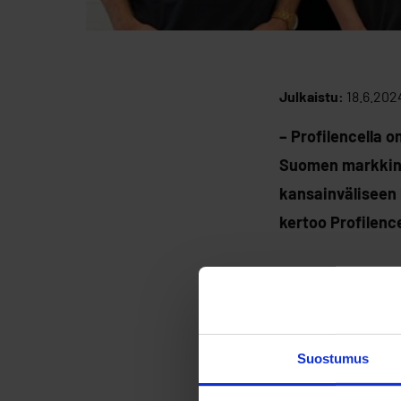
Julkaistu:
18.6.202
– Profilencella 
Suomen markkino
kansainväliseen 
kertoo Profilenc
– Haluamme kiitt
Optionin, joka ou
vahvat juuret Oul
Suostumus
– Profilence on p