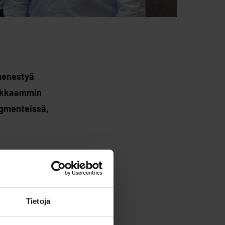
 menestyä
makkaammin
egmenteissä,
etulleeksi Nordic
illemme, jolla on
Tietoja
skel askeleelta