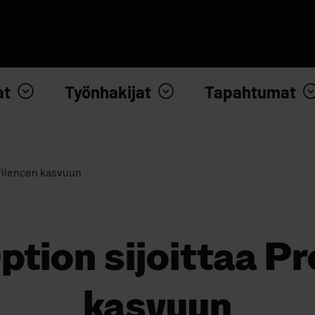
at
Työnhakijat
Tapahtumat
ofilencen kasvuun
ption sijoittaa Pr
kasvuun