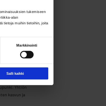
udessa
 ominaisuuksien tukemiseen
älisen kasvun ja
tiikka-alan
estaan Nordic
ietoja muihin tietoihin, joita
luksessa on yli 20
Markkinointi
en laitteiden
moinnissa.
Salli kaikki
sijoitusrahasto,
aupunki. Yhtiön
sten kasvun ja