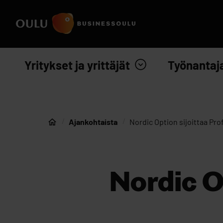
Siirry sisältöön
Etusivulle
Yritykset ja yrittäjät
Työnantaj
Ajankohtaista
Nordic Option sijoittaa Pr
Etusivu
Nordic O