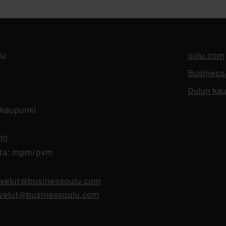
lu
oulu.com
Busines
Oulun kau
 kaupunki
 10
nta: mpm/pvm
lvelut@businessoulu.com
alvelut@businessoulu.com