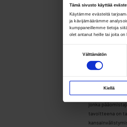
Tämä sivusto käyttää eväste
eteenpäin. Yhtiöl
Käytämme evästeitä tarjoama
strategiassaan y
ja kävijämäärämme analysoim
tässä työssä Nord
kumppaneillemme tietoja siitä
Optionin sijoitus
olet antanut heille tai joita o
Suostumuksen
Profilence on vuo
Välttämätön
valinta
työntekijää. Yht
vakauden, suorit
Profilencellä on 
Kiellä
Nordic Option Oy 
jonka pääomistaj
tavoitteena on ta
kansainvälistymi