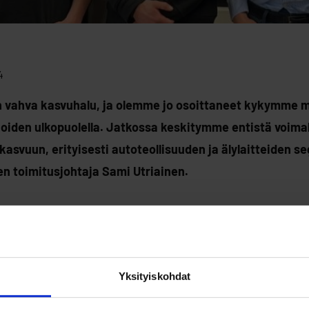
4
on vahva kasvuhalu, ja olemme jo osoittaneet kykymme
iden ulkopuolella. Jatkossa keskitymme entistä voi
kasvuun, erityisesti autoteollisuuden ja älylaitteiden s
en toimitusjohtaja Sami Utriainen.
ää aiempia sijoittajiamme ja toivotamme lämpimästi terv
lulaisena yhteistyökumppanina on luontainen valinta tiim
ussa, Utriainen jatkaa.
Yksityiskohdat
alkittu kasvuyritys, jota on rakennettu systemaattisesti a