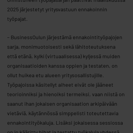
2025 järjestetyt yritysvastuun ennakoinnin
työpajat.
– BusinessOulun järjestämä ennakointityöpajojen
sarja, monimuotoisesti sekä lähitoteutuksena
että etänä, kylki (virtuaalisessa) kyljessä muiden
organisaatioiden kanssa oppien ja testaten, on
ollut huikea etu alueen yritysosallistujille.
Työpajoissa käsitellyt aiheet eivät ole jääneet
teorioinniksi ja hienoiksi termeiksi, vaan niistä on
saanut ihan jokaisen organisaation arkipäivään
vietäviä, käytännössä simppelisti toteutettavia
ennakointityökaluja. Lisäksi jokaisessa sessiossa
on jo kääritty hihat ja testattu työkaluja yhdessä,