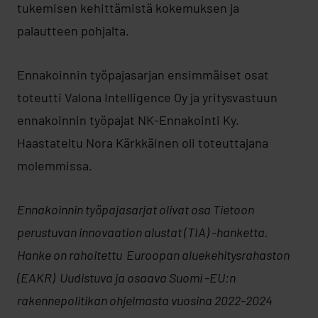
tukemisen kehittämistä kokemuksen ja
palautteen pohjalta.
Ennakoinnin työpajasarjan ensimmäiset osat
toteutti Valona Intelligence Oy ja yritysvastuun
ennakoinnin työpajat NK-Ennakointi Ky.
Haastateltu Nora Kärkkäinen oli toteuttajana
molemmissa.
Ennakoinnin työpajasarjat olivat osa Tietoon
perustuvan innovaation alustat (TIA) -hanketta.
Hanke on rahoitettu Euroopan aluekehitysrahaston
(EAKR) Uudistuva ja osaava Suomi -EU:n
rakennepolitikan ohjelmasta vuosina 2022-2024