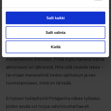
ennakointityöpajaan. Pihlajaviita on omaksunut
työpajoissa käsiteltyjä työkaluja jatkuvaan
Salli kaikki
käyttöön.
Salli valinta
– Tiedon kerääminen on suurin työ, hän kuvaa.
Kiellä
– Pitää paljon puhua ihmisten kanssa,
monenlaisten ihmisten. Pitää myös hankkia tietoa
aktiivisesti eri lähteistä. Mitä sillä tiedolla tekee –
tarvitaan menetelmiä tiedon lajitteluun ja sen
tunnistamiseen, mikä on tärkeää.
Erityisen hyödyllisinä Pihlajaviita näkee työkalut,
joiden avulla voi torjua vahvistusharhaa eli