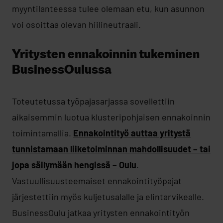
myyntilanteessa tulee olemaan etu, kun asunnon
voi osoittaa olevan hiilineutraali.
Yritysten ennakoinnin tukeminen
BusinessOulussa
Toteutetussa työpajasarjassa sovellettiin
aikaisemmin luotua klusteripohjaisen ennakoinnin
toimintamallia.
Ennakointityö auttaa yritystä
tunnistamaan liiketoiminnan mahdollisuudet – tai
jopa säilymään hengissä – Oulu
.
Vastuullisuusteemaiset ennakointityöpajat
järjestettiin myös kuljetusalalle ja elintarvikealle.
BusinessOulu jatkaa yritysten ennakointityön