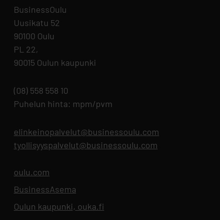
BusinessOulu
Uusikatu 52
90100 Oulu
PL 22,
90015 Oulun kaupunki
(08) 558 558 10
Puhelun hinta: mpm/pvm
elinkeinopalvelut@businessoulu.com
tyollisyyspalvelut@businessoulu.com
oulu.com
Aukeaa uuteen välilehteen
BusinessAsema
Aukeaa uuteen välilehteen
Oulun kaupunki, ouka.fi
Aukeaa uuteen välilehteen