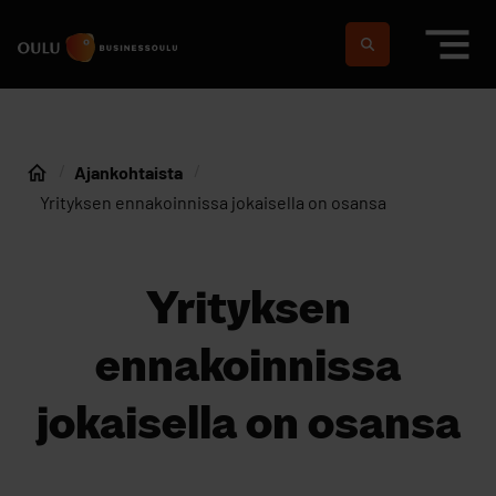
Siirry sisältöön
Etusivulle
Suomeksi
In english
Ajankohtaista
Etusivu
Yrityksen ennakoinnissa jokaisella on osansa
Yrityksen
ennakoinnissa
jokaisella on osansa