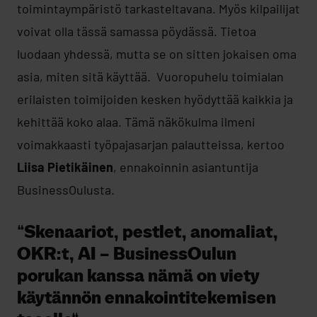
toimintaympäristö tarkasteltavana. Myös kilpailijat
voivat olla tässä samassa pöydässä. Tietoa
luodaan yhdessä, mutta se on sitten jokaisen oma
asia, miten sitä käyttää. Vuoropuhelu toimialan
erilaisten toimijoiden kesken hyödyttää kaikkia ja
kehittää koko alaa. Tämä näkökulma ilmeni
voimakkaasti työpajasarjan palautteissa, kertoo
Liisa Pietikäinen
, ennakoinnin asiantuntija
BusinessOulusta.
”Skenaariot, pestlet, anomaliat,
OKR:t, AI – BusinessOulun
porukan kanssa nämä on viety
käytännön ennakointitekemisen