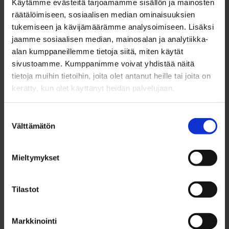
Käytämme evästeitä tarjoamamme sisällön ja mainosten
– Työpajoissa esitetyt asiat olivat oikeastaan
räätälöimiseen, sosiaalisen median ominaisuuksien
tukemiseen ja kävijämäärämme analysoimiseen. Lisäksi
melkein itsestäänselvyyksiä, mutta niitä ei vain
jaamme sosiaalisen median, mainosalan ja analytiikka-
tule ajatelleeksi arjen kiireessä. Näiden asioiden
alan kumppaneillemme tietoja siitä, miten käytät
pariin pitäisi esimerkiksi suunnittelutoimistojen
sivustoamme. Kumppanimme voivat yhdistää näitä
tietoja muihin tietoihin, joita olet antanut heille tai joita on
koko henkilöstön pysähtyä aina silloin tällöin, ei
kerätty, kun olet käyttänyt heidän palvelujaan.
vain ylimmän johdon. Hyviä oivalluksia voi tulla
myös ruohonjuuritasolta, muistuttaa Pohjois-
Suostumuksen
Suomen Rakennusklusteri Ry:n toiminnanjohtaja
Välttämätön
valinta
Elina Yli-Luukko
.
Mieltymykset
Tulevaisuutta voi myös luoda
Tilastot
Rakennusliike Laptin rakennuttajapäällikkö
Hannu
Pihlajaviita
osallistui jokaiseen
Markkinointi