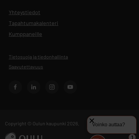
Yhteystiedot
Aukeaa uuteen välilehteen
Tapahtumakalenteri
Aukeaa uuteen välilehteen
Kumppaneille
Tietosuoja ja tiedonhallinta
Aukeaa uuteen välilehteen
Saavutettavuus
Facebook
LinkedIn
Instagram
Youtube
Copyright © Oulun kaupunki 2026.
Voinko auttaa?
Siirry sivustolle ouka.fi
1