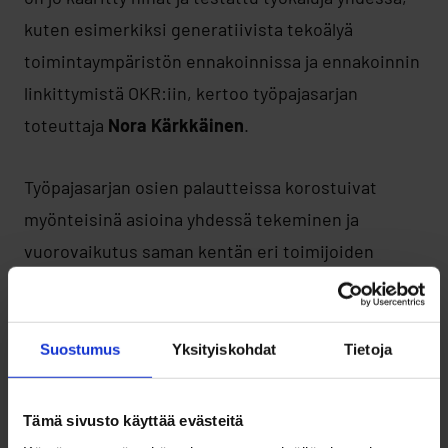
kuten esimerkiksi generatiivista tekoälyä
toimintaympäristön ennakoinnissa ja ennakoinnin
linkittymistä OKR:iin, kertoo työpajasarjan
toteuttaja
Nora Kärkkäinen
.
Työpajasarjan osien palautteissa korostuivat
myönteisinä asioina yhdessä tekeminen ja
vuorovaikutus saman kentän eri toimijoiden
kanssa. Näitä olisi toivottu jopa enemmän, kuin
mitä työpajoissa pystyttiin tarjoamaan.
Suostumus
Yksityiskohdat
Tietoja
Ennakointi on hyvin maalaisjärkistä tekemistä,
kun vain tietää mitä tekee ja mitä varten.
Tämä sivusto käyttää evästeitä