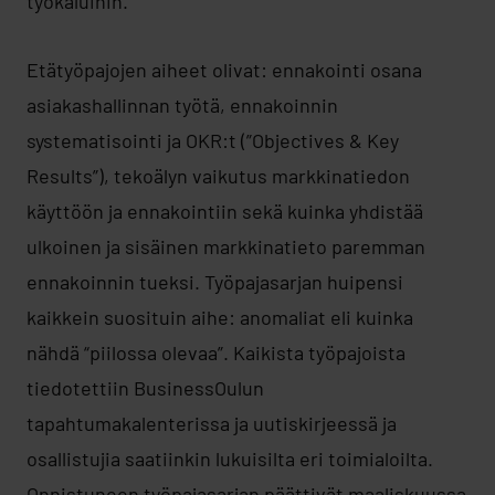
työkaluihin.
Etätyöpajojen aiheet olivat: ennakointi osana
asiakashallinnan työtä, ennakoinnin
systematisointi ja OKR:t (”Objectives & Key
Results”), tekoälyn vaikutus markkinatiedon
käyttöön ja ennakointiin sekä kuinka yhdistää
ulkoinen ja sisäinen markkinatieto paremman
ennakoinnin tueksi. Työpajasarjan huipensi
kaikkein suosituin aihe: anomaliat eli kuinka
nähdä “piilossa olevaa”. Kaikista työpajoista
tiedotettiin BusinessOulun
tapahtumakalenterissa ja uutiskirjeessä ja
osallistujia saatiinkin lukuisilta eri toimialoilta.
Onnistuneen työpajasarjan päättivät maaliskuussa