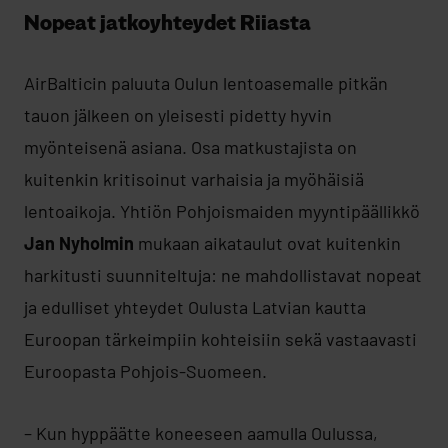
Nopeat jatkoyhteydet Riiasta
AirBalticin paluuta Oulun lentoasemalle pitkän
tauon jälkeen on yleisesti pidetty hyvin
myönteisenä asiana. Osa matkustajista on
kuitenkin kritisoinut varhaisia ja myöhäisiä
lentoaikoja. Yhtiön Pohjoismaiden myyntipäällikkö
Jan Nyholmin
mukaan aikataulut ovat kuitenkin
harkitusti suunniteltuja: ne mahdollistavat nopeat
ja edulliset yhteydet Oulusta Latvian kautta
Euroopan tärkeimpiin kohteisiin sekä vastaavasti
Euroopasta Pohjois-Suomeen.
– Kun hyppäätte koneeseen aamulla Oulussa,