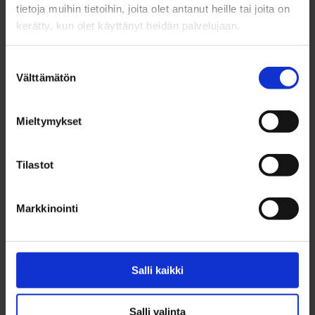
tietoja muihin tietoihin, joita olet antanut heille tai joita on
kerätty, kun olet käyttänyt heidän palvelujaan.
Suostumuksen
Välttämätön
valinta
Mieltymykset
Tilastot
Markkinointi
Noin viidelläkymmenellä A220-300-mallin koneella
operoivan AirBalticin hybridimalli sijoittuu perinteisten ja
halpalentoyhtiöiden välimaastoon.
Salli kaikki
Strategiana tulevaisuus ja alueen
Salli valinta