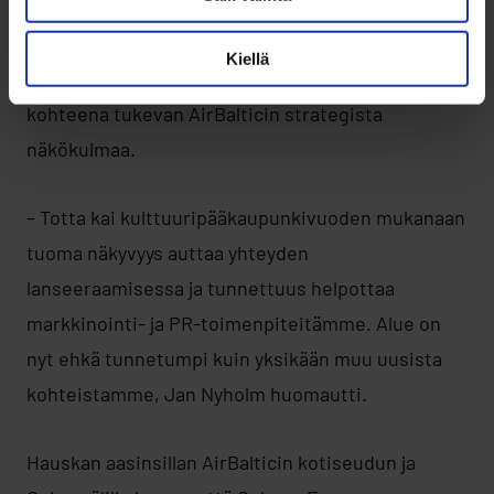
kehittäminen
Kiellä
Pohjoismaiden myyntipäällikkö kertoi Oulun
kohteena tukevan AirBalticin strategista
näkökulmaa.
– Totta kai kulttuuripääkaupunkivuoden mukanaan
tuoma näkyvyys auttaa yhteyden
lanseeraamisessa ja tunnettuus helpottaa
markkinointi- ja PR-toimenpiteitämme. Alue on
nyt ehkä tunnetumpi kuin yksikään muu uusista
kohteistamme, Jan Nyholm huomautti.
Hauskan aasinsillan AirBalticin kotiseudun ja