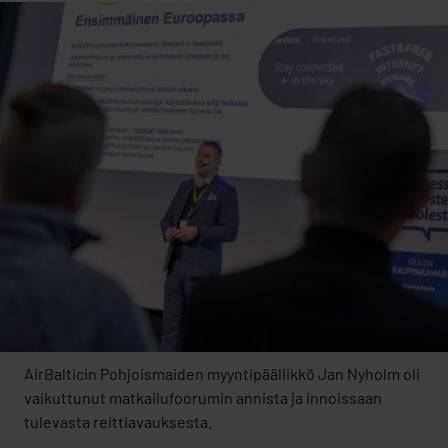
AirBalticin Pohjoismaiden myyntipäällikkö Jan Nyholm oli
vaikuttunut matkailufoorumin annista ja innoissaan
tulevasta reittiavauksesta.