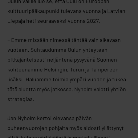
Oulun välille luo se, että Oulu on Euroopan
kulttuuripääkaupunki tulevana vuonna ja Latvian
Liepaja heti seuraavaksi vuonna 2027.
– Emme missään nimessä tähtää vain alkavaan
vuoteen. Suhtaudumme Oulun yhteyteen
pitkäjänteisesti neljäntenä pysyvänä Suomen-
kohteenamme Helsingin, Turun ja Tampereen
lisäksi. Haluamme toimia ympäri vuoden ja tukea
tätä aluetta myös jatkossa, Nyholm valotti yhtiön
strategiaa.
Jan Nyholm kertoi olevansa päivän
puheenvuorojen pohjalta myös aidosti yllättynyt
siitä, kuinka värikkäästä ja matkailullisesti