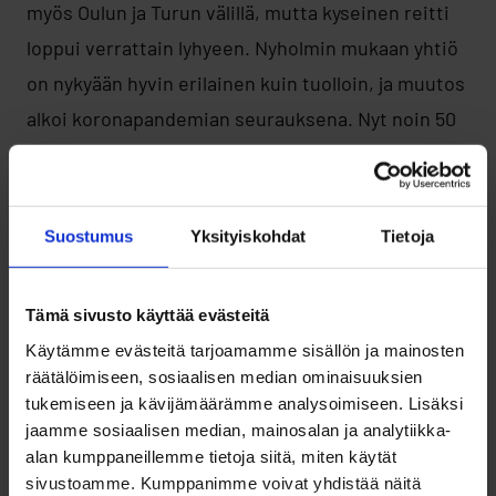
myös Oulun ja Turun välillä, mutta kyseinen reitti
loppui verrattain lyhyeen. Nyholmin mukaan yhtiö
on nykyään hyvin erilainen kuin tuolloin, ja muutos
alkoi koronapandemian seurauksena. Nyt noin 50
koneella operoiva AirBaltic on tietoisesti
rakentanut hybridimallin, joka sijoittuu
perinteisten ja halpalentoyhtiöiden välimaastoon
Suostumus
Yksityiskohdat
Tietoja
– tarjoten laadukasta palvelua kilpailukykyiseen
hintaan.
Tämä sivusto käyttää evästeitä
Käytämme evästeitä tarjoamamme sisällön ja mainosten
– Otamme parhaat puolet molemmista
räätälöimiseen, sosiaalisen median ominaisuuksien
toimintamalleista, Nyholm summasi ja mainitsi
tukemiseen ja kävijämäärämme analysoimiseen. Lisäksi
jaamme sosiaalisen median, mainosalan ja analytiikka-
lisäksi, että yhtiö tavoittelee konekalustonsa
alan kumppaneillemme tietoja siitä, miten käytät
kaksinkertaistamista lähivuosien aikana.
sivustoamme. Kumppanimme voivat yhdistää näitä