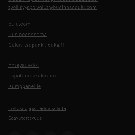
tyollisyyspalvelut@businessoulu.com
oulu.com
Aukeaa uuteen välilehteen
BusinessAsema
Aukeaa uuteen välilehteen
Oulun kaupunki, ouka.fi
Aukeaa uuteen välilehteen
Yhteystiedot
Aukeaa uuteen välilehteen
Tapahtumakalenteri
Aukeaa uuteen välilehteen
Kumppaneille
Tietosuoja ja tiedonhallinta
Aukeaa uuteen välilehteen
Saavutettavuus