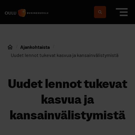
Siirry sisältöön
Etusivulle
Suomeksi
In english
Ajankohtaista
Etusivu
Uudet lennot tukevat kasvua ja kansainvälistymistä
Uudet lennot tukevat
kasvua ja
kansainvälistymistä