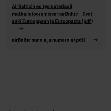
AirBalticin esitysmateriaali
matkailufoorumissa: airBaltic – Ovet
auki Eurooppaan ja Euroopasta (pdf)
airBaltic sanoin ja numeroin (pdf)