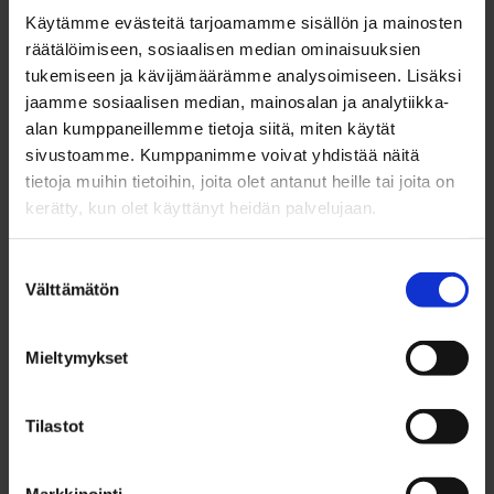
Käytämme evästeitä tarjoamamme sisällön ja mainosten
yrittäjänä. Samaan aikaan kuitenkin huoli
räätälöimiseen, sosiaalisen median ominaisuuksien
työelämän kuormittavuudesta on lisääntynyt.
tukemiseen ja kävijämäärämme analysoimiseen. Lisäksi
jaamme sosiaalisen median, mainosalan ja analytiikka-
alan kumppaneillemme tietoja siitä, miten käytät
– Riittävät työelämävalmiudet omaavien nuorten
sivustoamme. Kumppanimme voivat yhdistää näitä
määrä on kuitenkin raportin perusteella kasvanut,
tietoja muihin tietoihin, joita olet antanut heille tai joita on
mikä kannustaisi edelleen tuomaan
kerätty, kun olet käyttänyt heidän palvelujaan.
työelämätematiikkaa esiin myös opetuksessa
Suostumuksen
sekä ohjauksessa, kommentoi
Välttämätön
valinta
yrittäjyyskasvatuksen kehittäjäopettaja Ville
Saviluoto Oulun kaupungilta.
Mieltymykset
Lukuvuosi 2024–2025
Tilastot
Kuluvan lukuvuoden aikana Työn Taitajat tuovat