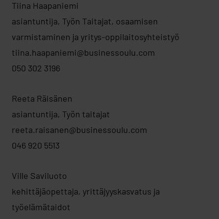
Tiina Haapaniemi
asiantuntija, Työn Taitajat, osaamisen
varmistaminen ja yritys-oppilaitosyhteistyö
tiina.haapaniemi@businessoulu.com
050 302 3196
Reeta Räisänen
asiantuntija, Työn taitajat
reeta.raisanen@businessoulu.com
046 920 5513
Ville Saviluoto
kehittäjäopettaja, yrittäjyyskasvatus ja
työelämätaidot