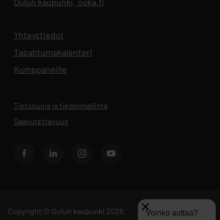
Oulun kaupunki, ouka.fi
Aukeaa uuteen välilehteen
Yhteystiedot
Aukeaa uuteen välilehteen
Tapahtumakalenteri
Aukeaa uuteen välilehteen
Kumppaneille
Tietosuoja ja tiedonhallinta
Aukeaa uuteen välilehteen
Saavutettavuus
Facebook
LinkedIn
Instagram
Youtube
Copyright © Oulun kaupunki 2026.
Voinko auttaa?