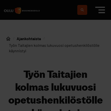
Siirry sisältöön
Etusivulle
Suomeksi
In english
Ajankohtaista
Etusivu
Työn Taitajien kolmas lukuvuosi opetushenkilöstölle
käynnistyi
Työn Taitajien
kolmas lukuvuosi
opetushenkilöstölle