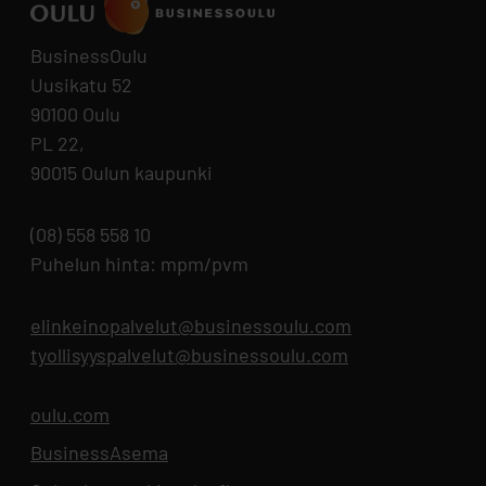
BusinessOulu
Uusikatu 52
90100 Oulu
PL 22,
90015 Oulun kaupunki
(08) 558 558 10
Puhelun hinta: mpm/pvm
elinkeinopalvelut@businessoulu.com
tyollisyyspalvelut@businessoulu.com
oulu.com
Aukeaa uuteen välilehteen
BusinessAsema
Aukeaa uuteen välilehteen