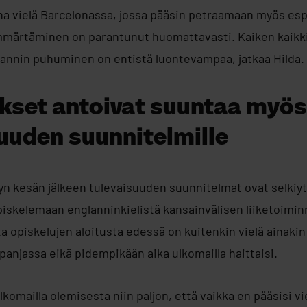
na vielä Barcelonassa, jossa pääsin petraamaan myös espa
mmärtäminen on parantunut huomattavasti. Kaiken kaikki
glannin puhuminen on entistä luontevampaa, jatkaa Hilda.
set antoivat suuntaa myös
uuden suunnitelmille
yn kesän jälkeen tulevaisuuden suunnitelmat ovat selkiyt
skelemaan englanninkielistä kansainvälisen liiketoimin
 opiskelujen aloitusta edessä on kuitenkin vielä ainakin
anjassa eikä pidempikään aika ulkomailla haittaisi.
lkomailla olemisesta niin paljon, että vaikka en pääsisi vi