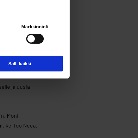
Markkinointi
Salli kaikki
elle ja uusia
in. Moni
ni, kertoo Neea.