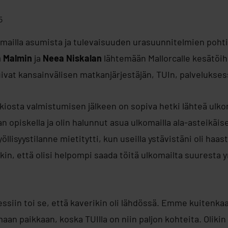
5
komailla asumista ja tulevaisuuden urasuunnitelmien poh
a Malmin
ja
Neea Niskalan
lähtemään Mallorcalle kesätöih
ivat kansainvälisen matkanjärjestäjän, TUIn, palvelukses
lukiosta valmistumisen jälkeen on sopiva hetki lähteä ulkom
n opiskella ja olin halunnut asua ulkomailla ala-asteikäis
öllisyystilanne mietitytti, kun useilla ystävistäni oli haas
kin, että olisi helpompi saada töitä ulkomailta suuresta y
ssiin toi se, että kaverikin oli lähdössä. Emme kuitenk
 paikkaan, koska TUIlla on niin paljon kohteita. Olikin 