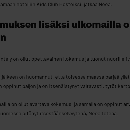
maan hotelliin Kids Club Hosteiksi, jatkaa Neea.
uksen lisäksi ulkomailla o
än
ntely on ollut opettavainen kokemus ja tuonut nuorille i
 jälkeen on huomannut, että toisessa maassa pärjää yllät
 oppinut paljon ja on itsenäistynyt valtavasti, tytöt kert
illa on ollut avartava kokemus, ja samalla on oppinut a
 Suomessa pitänyt itsestäänselvyytenä, Neea toteaa.