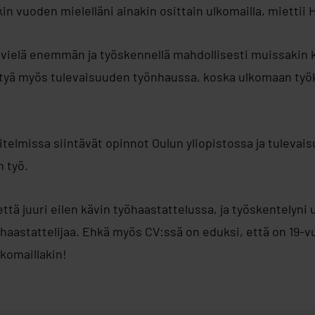
kin vuoden mielelläni ainakin osittain ulkomailla, miettii H
 vielä enemmän ja työskennellä mahdollisesti muissakin 
ötyä myös tulevaisuuden työnhaussa, koska ulkomaan ty
itelmissa siintävät opinnot Oulun yliopistossa ja tuleva
 työ.
että juuri eilen kävin työhaastattelussa, ja työskentelyni 
 haastattelijaa. Ehkä myös CV:ssä on eduksi, että on 19-v
lkomaillakin!