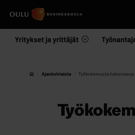
Siirry sisältöön
Etusivulle
Yritykset ja yrittäjät
Työnantaj
Ajankohtaista
Työkokemusta hakemassa 
Etusivu
Työkokem