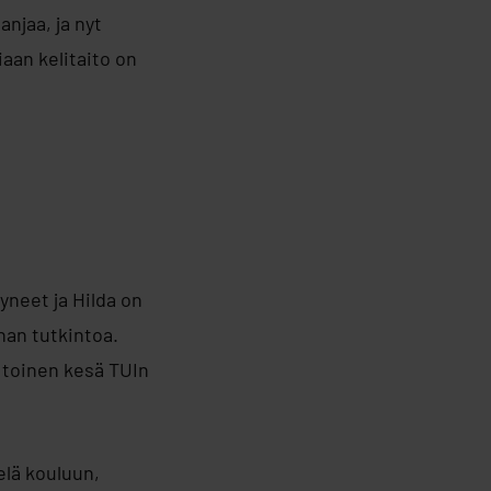
njaa, ja nyt
aan kelitaito on
yneet ja Hilda on
nan tutkintoa.
 toinen kesä TUIn
elä kouluun,