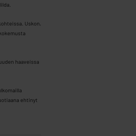
ilda.
kohteissa. Uskon,
ökokemusta
isuuden haaveissa
ulkomailla
uotiaana ehtinyt