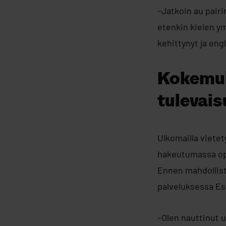
–Jatkoin au pairi
etenkin kielen y
kehittynyt ja en
Kokemuk
tulevais
Ulkomailla vietet
hakeutumassa opi
Ennen mahdollista
palveluksessa Esp
–Olen nauttinut u