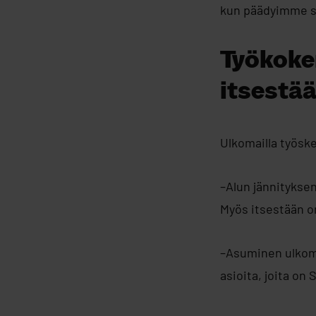
kun päädyimme sa
Työkokem
itsestä
Ulkomailla työske
–Alun jännityksen
Myös itsestään on
–Asuminen ulkoma
asioita, joita on