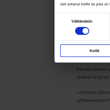
olet antanut heille tai joita o
Suostumuksen
Välttämätön
valinta
Kiellä
Kansainvälinen ty
ystäviä löytyy ny
–Joihinkin työn k
työkavereistani M