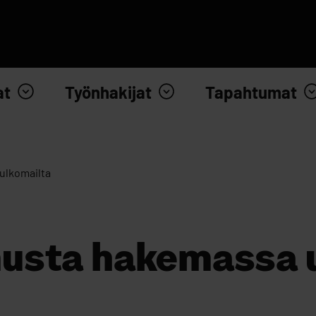
at
Työnhakijat
Tapahtumat
ulkomailta
usta hakemassa u