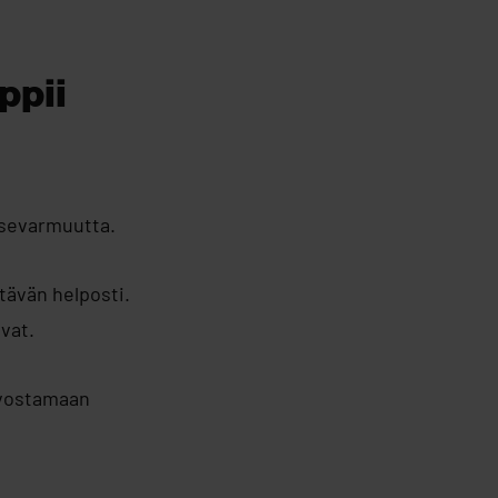
ppii
tsevarmuutta.
tävän helposti.
ovat.
rvostamaan