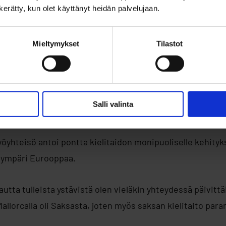
n kerätty, kun olet käyttänyt heidän palvelujaan.
Mieltymykset
Tilastot
Salli valinta
öyhteisö antoi pontta kielitaidon monipuoliselle kehityks
t ympäri Eurooppaa.
autta tulleista ystävistä olen vieläkin yhteydessä päivittä
allorcalla oli Saksasta, joten myös saksan kielitaito para