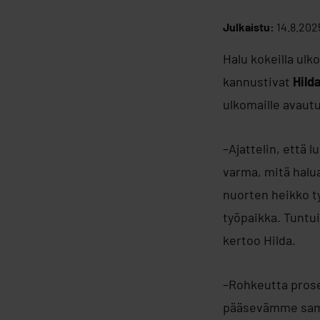
Julkaistu:
14.8.202
Halu kokeilla ul
kannustivat
Hild
ulkomaille avautu
–Ajattelin, että 
varma, mitä halua
nuorten heikko ty
työpaikka. Tuntui
kertoo Hilda.
–Rohkeutta prose
pääsevämme samaan