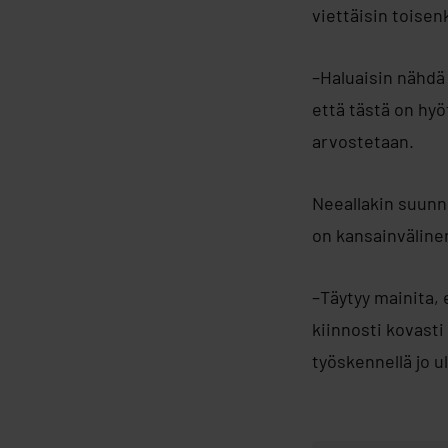
viettäisin toisen
–Haluaisin nähdä
että tästä on hy
arvostetaan.
Neeallakin suunn
on kansainvälinen
–Täytyy mainita, 
kiinnosti kovasti
työskennellä jo u