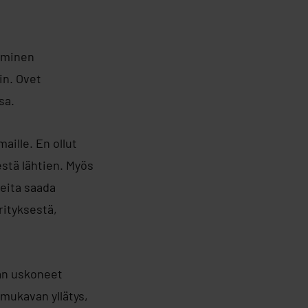
timinen
in. Ovet
sa.
aille. En ollut
estä lähtien. Myös
teita saada
rityksestä,
aan uskoneet
mukavan yllätys,