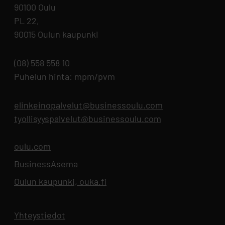
90100 Oulu
PL 22,
90015 Oulun kaupunki
(08) 558 558 10
Puhelun hinta: mpm/pvm
elinkeinopalvelut@businessoulu.com
tyollisyyspalvelut@businessoulu.com
oulu.com
Aukeaa uuteen välilehteen
BusinessAsema
Aukeaa uuteen välilehteen
Oulun kaupunki, ouka.fi
Aukeaa uuteen välilehteen
Yhteystiedot
Aukeaa uuteen välilehteen