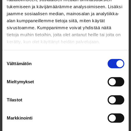
kustannusten tulee kuitenkin pysyä vuositasolla
tukemiseen ja kävijämäärämme analysoimiseen. Lisäksi
maltillisina, mikä nostaa pintaan kysymyksen,
jaamme sosiaalisen median, mainosalan ja analytiikka-
kuinka paljon näistä sopeutumiskeinoista ollaan
alan kumppaneillemme tietoja siitä, miten käytät
sivustoamme. Kumppanimme voivat yhdistää näitä
valmiita maksamaan, hankkeen asiantuntija Rauno
tietoja muihin tietoihin, joita olet antanut heille tai joita on
Toppila toteaa.
kerätty, kun olet käyttänyt heidän palvelujaan.
Varautuminen kannattaa
Suostumuksen
Välttämätön
valinta
pitkällä aikavälillä
Mieltymykset
Ilmastonmuutoksen vaikutukset tulevat
voimistumaan tulevaisuudessa, joten niihin
Tilastot
varautuminen on hyvä aloittaa jo nyt.
Markkinointi
– Varautuminen on rahallisesti järkevää, sillä