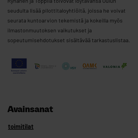
Ryhänen ja Toppila toivovat löytävänsä Oulun
seudulta lisää pilottitaloyhtiöitä, joissa he voivat
seurata kuntoarvion tekemistä ja kokeilla myös
ilmastonmuutoksen vaikutukset ja
sopeutumisehdotukset sisältävää tarkastuslistaa.
Avainsanat
toimitilat