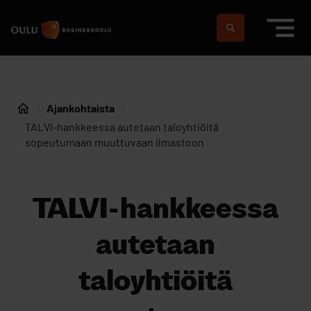
Siirry sisältöön
Etusivulle
Suomeksi
In english
Ajankohtaista
Etusivu
TALVI-hankkeessa autetaan taloyhtiöitä
sopeutumaan muuttuvaan ilmastoon
TALVI-hankkeessa
autetaan
taloyhtiöitä