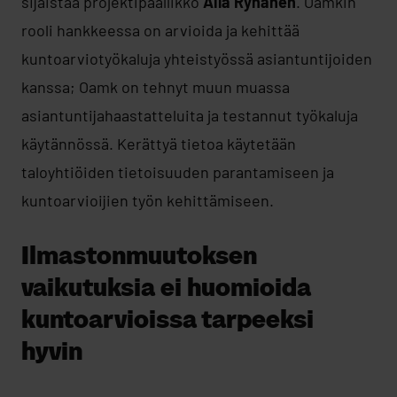
sijaistaa projektipäällikkö
Aila Ryhänen
. Oamkin
rooli hankkeessa on arvioida ja kehittää
kuntoarviotyökaluja yhteistyössä asiantuntijoiden
kanssa; Oamk on tehnyt muun muassa
asiantuntijahaastatteluita ja testannut työkaluja
käytännössä. Kerättyä tietoa käytetään
taloyhtiöiden tietoisuuden parantamiseen ja
kuntoarvioijien työn kehittämiseen.
Ilmastonmuutoksen
vaikutuksia ei huomioida
kuntoarvioissa tarpeeksi
hyvin