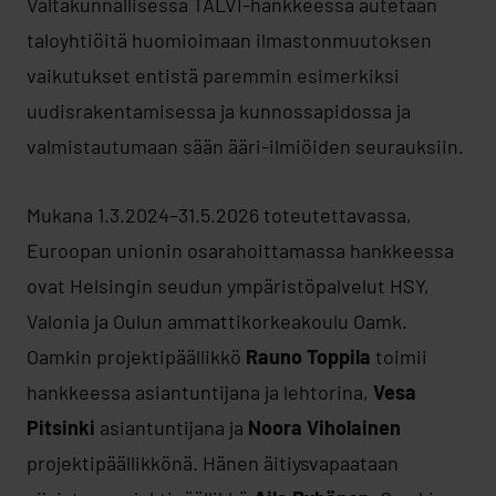
Valtakunnallisessa TALVI-hankkeessa autetaan
taloyhtiöitä huomioimaan ilmastonmuutoksen
vaikutukset entistä paremmin esimerkiksi
uudisrakentamisessa ja kunnossapidossa ja
valmistautumaan sään ääri-ilmiöiden seurauksiin.
Mukana 1.3.2024–31.5.2026 toteutettavassa,
Euroopan unionin osarahoittamassa hankkeessa
ovat Helsingin seudun ympäristöpalvelut HSY,
Valonia ja Oulun ammattikorkeakoulu Oamk.
Oamkin projektipäällikkö
Rauno Toppila
toimii
hankkeessa asiantuntijana ja lehtorina,
Vesa
Pitsinki
asiantuntijana ja
Noora Viholainen
projektipäällikkönä. Hänen äitiysvapaataan