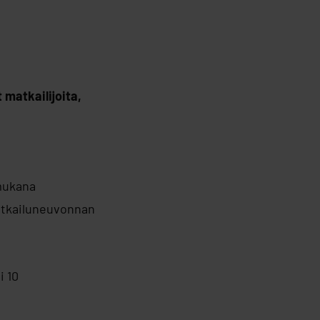
matkailijoita,
 mukana
atkailuneuvonnan
i 10