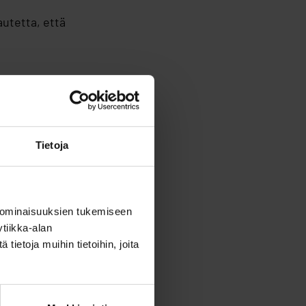
utetta, että
kulmasta. Kyse on
Tietoja
ikallisen ihmisen
 ominaisuuksien tukemiseen
n tai yhdessä
tiikka-alan
ietoja muihin tietoihin, joita
punkikaveri – Ask