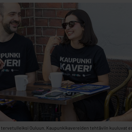
i tervetulleiksi Ouluun. Kaupunkikavereiden tehtäviin kuuluvat e