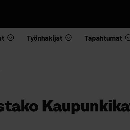
at
Työnhakijat
Tapahtumat
?
stako Kaupunkika