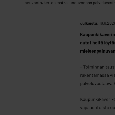
neuvonta, kertoo matkailuneuvonnan palveluvast
Julkaistu:
16.6.202
Kaupunkikaverin
autat heitä löytä
mieleenpainuva
– Toiminnan taust
rakentamassa vie
palveluvastaava
Kaupunkikaveri-t
vapaaehtoista oul