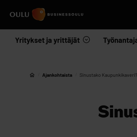
Siirry sisältöön
Etusivulle
Yritykset ja yrittäjät
Työnantaj
Ajankohtaista
Sinustako Kaupunkikaveri
Etusivu
Sinu