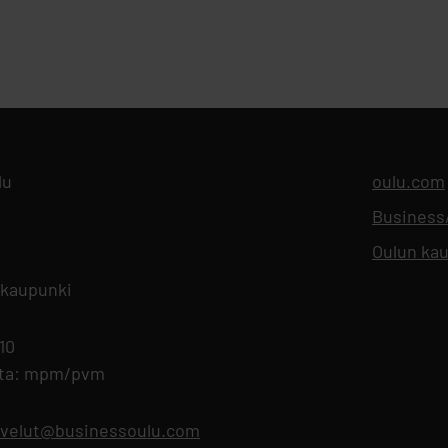
lu
oulu.com
Busines
Oulun kau
 kaupunki
 10
nta: mpm/pvm
lvelut@businessoulu.com