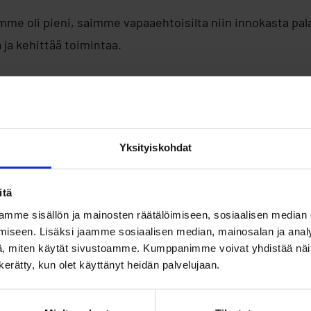
me oli pieni, saimme vapaaehtoisilta niin innokasta pala
ja kehittää toimintaa.
upunkikaveri tekee?
uttaa matkailijoita tutustumaan Ouluun paikallisen näkö
Yksityiskohdat
eet a Local -toiminnasta, jossa matkailija voi kohdata pa
mäs matkakohteen arkea.
itä
mme sisällön ja mainosten räätälöimiseen, sosiaalisen median
t liikkuvat kaupungilla omien aikataulujensa mukaan yksi
iseen. Lisäksi jaamme sosiaalisen median, mainosalan ja analy
, miten käytät sivustoamme. Kumppanimme voivat yhdistää näitä t
isen kanssa. Heidät tunnistaa paidasta, jossa lukee ”Kau
n kerätty, kun olet käyttänyt heidän palvelujaan.