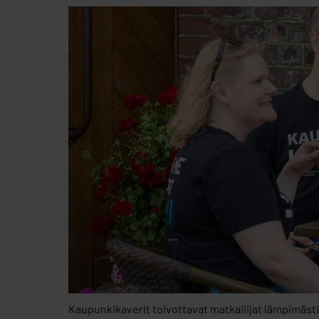
Kaupunkikaverit toivottavat matkailijat lämpimäst