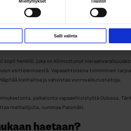
Mieltymykset
Tilastot
ovat tavattavissa myös etukäteen sovituilla kohtaamispai
paikat ja ajat löytyvät Visit Oulun verkkosivuilta. Lisäks
 tapaamisen. Tapaaminen sovitaan nettisivuilta löytyvän 
Salli valinta
 toiminta sopii?
 sopii henkilö, joka on kiinnostunut vieraanvaraisuudest
Oulun esittelemisestä. Vapaaehtoisena toimiminen tarjo
läpitää kielitaitoa ja vahvistaa vuorovaikutustaitoja.
pimuksetonta, palkatonta vapaaehtoistyötä Oulussa. Tärk
uttaa matkailijoita, summaa Palomäki.
mukaan haetaan?