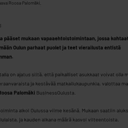
aava Roosa Palomäki.
6
a pääset mukaan vapaaehtoistoimintaan, jossa kohtaat 
mään Oulun parhaat puolet ja teet vierailusta entistä
mman.
alla on ajatus siitä, että paikalliset asukkaat voivat olla
raanvaraista ja kestävää matkailukaupunkia, valottaa m
Roosa Palomäki
BusinessOulusta.
oiminta alkoi Oulussa viime kesänä. Mukaan saatiin aluks
ulaista, ja kauden aikana määrä kasvoi viiteentoista.