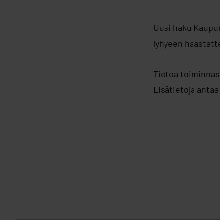
Uusi haku Kaupun
lyhyeen haastatt
Tietoa toiminnas
Lisätietoja anta