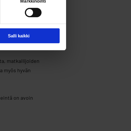
Markkinointi
koilla sovittuina
i Kaupunkikaverin
lomakkeen avulla.
Salli kaikki
a, matkailijoiden
aa myös hyvän
eintä on avoin