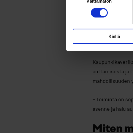
Välttämätön
valinta
Kaupunkikaverit 
aikoina. Tapaamis
kanssa voi sopia
Kiellä
Kenelle
Kaupunkikaveriksi
auttamisesta ja 
mahdollisuuden yl
– Toiminta on so
asenne ja halu a
Miten 