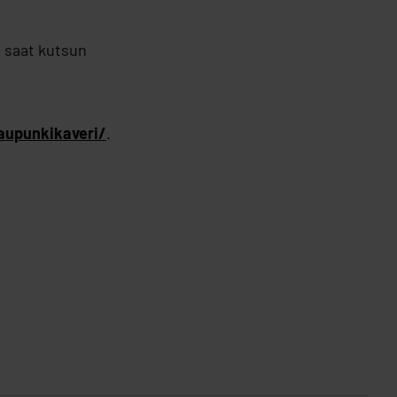
n saat kutsun
kaupunkikaveri/
.