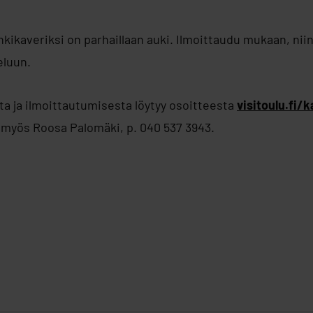
kikaveriksi on parhaillaan auki. Ilmoittaudu mukaan, nii
eluun.
ta ja ilmoittautumisesta löytyy osoitteesta
visitoulu.fi/
a myös Roosa Palomäki, p. 040 537 3943.