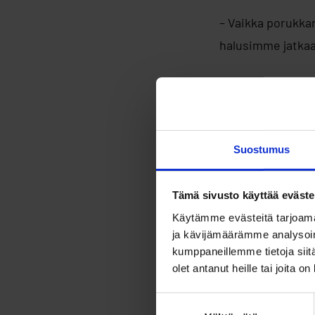
– Vaikka porukkam
halusimme jatkaa 
Mitä Ka
Kaupunkikaveri a
Suostumus
niin kutsutusta M
ja päästä lähem
Tämä sivusto käyttää eväste
Käytämme evästeitä tarjoama
– Kaupunkikaveri
ja kävijämäärämme analysoim
kumppaneillemme tietoja siitä
toisen vapaaehto
olet antanut heille tai joita o
me about Oulu”.
Suostumuksen