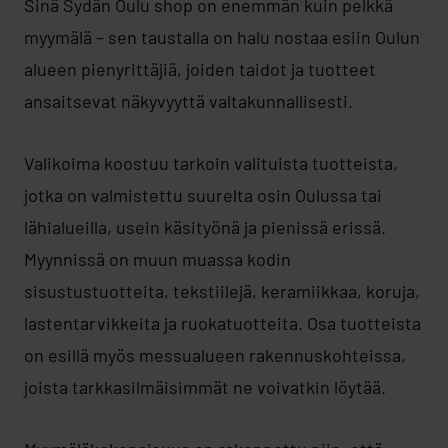
Sinä Sydän Oulu shop on enemmän kuin pelkkä
myymälä – sen taustalla on halu nostaa esiin Oulun
alueen pienyrittäjiä, joiden taidot ja tuotteet
ansaitsevat näkyvyyttä valtakunnallisesti.
Valikoima koostuu tarkoin valituista tuotteista,
jotka on valmistettu suurelta osin Oulussa tai
lähialueilla, usein käsityönä ja pienissä erissä.
Myynnissä on muun muassa kodin
sisustustuotteita, tekstiilejä, keramiikkaa, koruja,
lastentarvikkeita ja ruokatuotteita. Osa tuotteista
on esillä myös messualueen rakennuskohteissa,
joista tarkkasilmäisimmät ne voivatkin löytää.