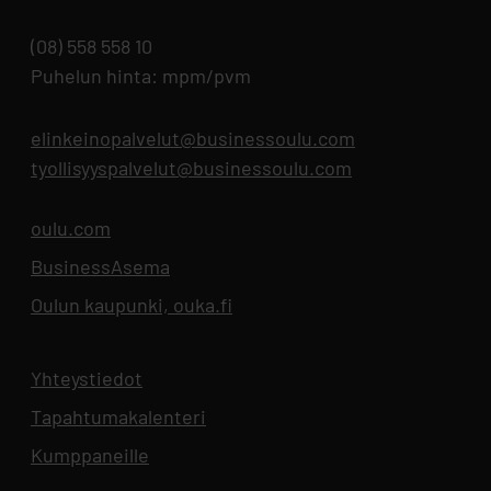
(08) 558 558 10
Puhelun hinta: mpm/pvm
elinkeinopalvelut@businessoulu.com
tyollisyyspalvelut@businessoulu.com
oulu.com
Aukeaa uuteen välilehteen
BusinessAsema
Aukeaa uuteen välilehteen
Oulun kaupunki, ouka.fi
Aukeaa uuteen välilehteen
Yhteystiedot
Aukeaa uuteen välilehteen
Tapahtumakalenteri
Aukeaa uuteen välilehteen
Kumppaneille