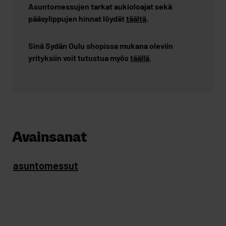
Asuntomessujen tarkat aukioloajat sekä
pääsylippujen hinnat löydät
täältä
.
Sinä Sydän Oulu shopissa mukana oleviin
yrityksiin voit tutustua myös
täällä
.
Avainsanat
asuntomessut