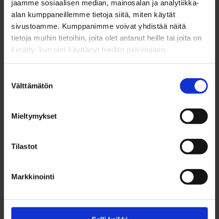
jaamme sosiaalisen median, mainosalan ja analytiikka-
Kuvat: Sinä Sydän Some / Milja Vuoti
alan kumppaneillemme tietoja siitä, miten käytät
sivustoamme. Kumppanimme voivat yhdistää näitä
tietoja muihin tietoihin, joita olet antanut heille tai joita on
Käsityötä ja tarinoita aidoista
kerätty, kun olet käyttänyt heidän palvelujaan.
oululaisista tekijöistä
Suostumuksen
Välttämätön
valinta
Yksi Sinä Sydän Oulu shopin vahvuuksista on sen
kyky tuoda esiin tuotteiden tekijät. Myymälässä
Mieltymykset
ostaminen ei ole vain tavaroiden hankintaa, sillä
tuotteet kantavat mukanaan tarinoita oululaisista
Tilastot
tekijöistään. Messuvierailla on mahdollisuus
tutustua näihin tarinoihin esimerkiksi
Markkinointi
esittelymateriaalien ja myymälän työntekijöiden
kautta. Myös itse yrittäjät voivat olla paikalla
kertomassa yrityksestään ja tuotteistaan.