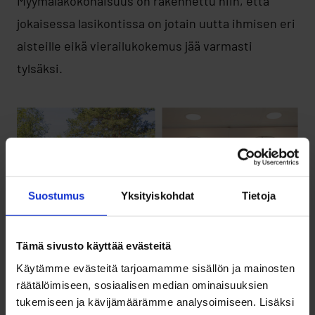
Myymäläkokonaisuus on rakennettu niin, että
jokaisessa lasikontissa on jotain uutta ihmisen eri
aisteille eikä vierailukokemus jää varmasti
tylsäksi.
Suostumus
Yksityiskohdat
Tietoja
Tämä sivusto käyttää evästeitä
Käytämme evästeitä tarjoamamme sisällön ja mainosten
räätälöimiseen, sosiaalisen median ominaisuuksien
tukemiseen ja kävijämäärämme analysoimiseen. Lisäksi