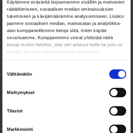
Kasvava matkailu tuo elinvoimaa ja
Käytämme evästeitä tarjoamamme sisällön ja mainosten
investointeja
räätälöimiseen, sosiaalisen median ominaisuuksien
tukemiseen ja kävijämäärämme analysoimiseen. Lisäksi
jaamme sosiaalisen median, mainosalan ja analytiikka-
Kasvava matkailu heijastuu suoraan myös muuhun
alan kumppaneillemme tietoja siitä, miten käytät
paikalliseen elinkeinoelämään. Majoitusmyynnin
sivustoamme. Kumppanimme voivat yhdistää näitä
kasvu tuo lisää tuloja ja samalla hyötyvät
tietoja muihin tietoihin, joita olet antanut heille tai joita on
kerätty, kun olet käyttänyt heidän palvelujaan.
ravintolat, ohjelmapalvelut, vähittäiskauppa,
kuljetusala sekä useat palvelusektorin toimijat.
Suostumuksen
Matkailu luo mahdollisuuksia myös tuleviin
Välttämätön
valinta
investointeihin ja ympärivuotisen matkailun
kehittämiseen. Syötteellä on käynnissä kaksi isoa
Mieltymykset
investointia: Hotelli Iso-Syötteen laajennus sekä
Tilastot
Hiihtokeskus Iso-Syötteen tuolihissi, jotka myös
työllistävät paikallisia yrityksiä ja ihmisiä.
Markkinointi