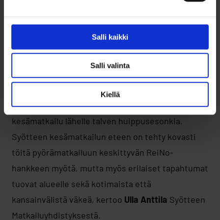
– Syötteen alueen suurinvestoinnit sekä lukuisat
pienemmät investoinnit lähentelevät arvioilta
Salli kaikki
noin yhteensä 16–17 M€ luokkaa. Alueella on nyt
kova tahtotila kehittää toimintaa ja isojen
Salli valinta
toimijoiden lisäksi myös pienemmät yritykset ovat
kehityksessä mukana. Alueesta halutaan
Kiellä
ympärivuotinen keskus ja tavoitteena on nostaa
kesämatkailu lähelle talven huippusesonkia.
Syötteen kesämatkailun eteen on tehty kovasti
töitä pyörämatkailuun keskittyvän ReiNo-
hankkeen myötä, mutta myös erilaiset tapahtumat
tuovat alueelle sekä kotimaista että
kansainvälistä väkeä, kertoo
Ulla Anttila
Syötteen
Matkailuyhdistyksestä.