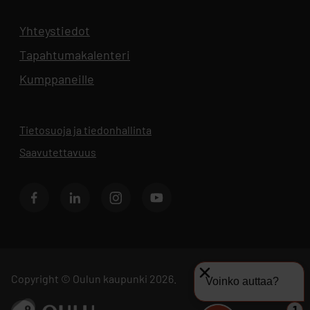
Yhteystiedot
Aukeaa uuteen välilehteen
Tapahtumakalenteri
Aukeaa uuteen välilehteen
Kumppaneille
Tietosuoja ja tiedonhallinta
Aukeaa uuteen välilehteen
Saavutettavuus
Facebook
LinkedIn
Instagram
Youtube
Copyright © Oulun kaupunki 2026.
Voinko auttaa?
Siirry sivustolle ouka.fi
1