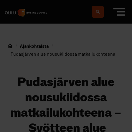
Siirry sisältöön
Etusivulle
Suomeksi
In english
Ajankohtaista
Etusivu
Pudasjärven alue nousukiidossa matkailukohteena
Pudasjärven alue
nousukiidossa
matkailukohteena –
Syötteen alue