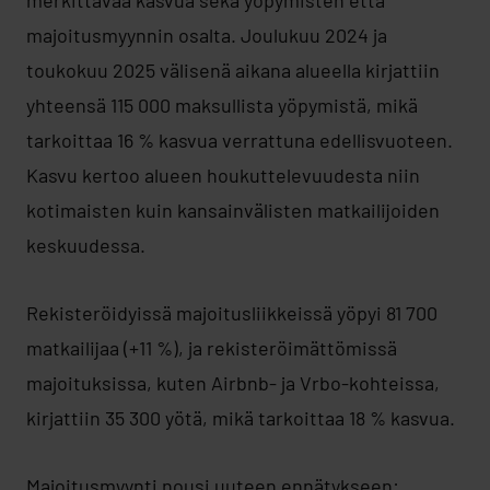
merkittävää kasvua sekä yöpymisten että
majoitusmyynnin osalta. Joulukuu 2024 ja
toukokuu 2025 välisenä aikana alueella kirjattiin
yhteensä 115 000 maksullista yöpymistä, mikä
tarkoittaa 16 % kasvua verrattuna edellisvuoteen.
Kasvu kertoo alueen houkuttelevuudesta niin
kotimaisten kuin kansainvälisten matkailijoiden
keskuudessa.
Rekisteröidyissä majoitusliikkeissä yöpyi 81 700
matkailijaa (+11 %), ja rekisteröimättömissä
majoituksissa, kuten Airbnb- ja Vrbo-kohteissa,
kirjattiin 35 300 yötä, mikä tarkoittaa 18 % kasvua.
Majoitusmyynti nousi uuteen ennätykseen: