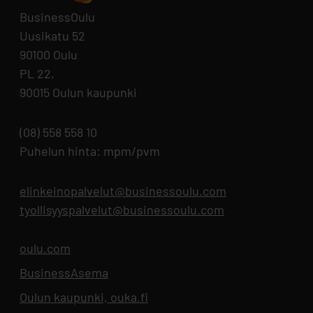
BusinessOulu
Uusikatu 52
90100 Oulu
PL 22,
90015 Oulun kaupunki
(08) 558 558 10
Puhelun hinta: mpm/pvm
elinkeinopalvelut@businessoulu.com
tyollisyyspalvelut@businessoulu.com
oulu.com
Aukeaa uuteen välilehteen
BusinessAsema
Aukeaa uuteen välilehteen
Oulun kaupunki, ouka.fi
Aukeaa uuteen välilehteen