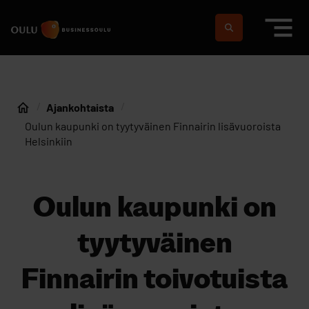
Siirry sisältöön
Etusivulle
Suomeksi
In english
Ajankohtaista
Etusivu
Oulun kaupunki on tyytyväinen Finnairin lisävuoroista
Helsinkiin
Oulun kaupunki on
tyytyväinen
Finnairin toivotuista