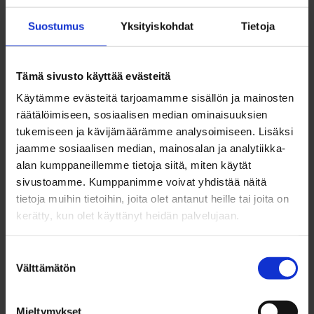
lisäkapasiteetin ja -operaattorien saamiseksi
Oulun lentokentälle.
Suostumus
Yksityiskohdat
Tietoja
Finnairin lentojen lisääminen onkin suoraan
Tämä sivusto käyttää evästeitä
seurausta vuoropuhelusta alueen edustajien
Käytämme evästeitä tarjoamamme sisällön ja mainosten
kanssa. Tiiviissä keskusteluyhteydessä on
räätälöimiseen, sosiaalisen median ominaisuuksien
tukemiseen ja kävijämäärämme analysoimiseen. Lisäksi
pohdittu, miten Finnair pystyisi vastaamaan
jaamme sosiaalisen median, mainosalan ja analytiikka-
paremmin Oulussa toimivien yritysten, oululaisen
alan kumppaneillemme tietoja siitä, miten käytät
elinkeinoelämän, turismin, yliopiston ja muiden
sivustoamme. Kumppanimme voivat yhdistää näitä
tietoja muihin tietoihin, joita olet antanut heille tai joita on
tarpeisiin. Alueen vientiteollisuuskin tarvitsee
kerätty, kun olet käyttänyt heidän palvelujaan.
sujuvat yhteydet maailmalle.
Suostumuksen
– 15 prosentin lisäys Oulu–Helsinki-välille on
Välttämätön
valinta
merkittävä askel parempaan, kiitos Finnairille.
Lentoyhteyksien parantamisen eteen on tehty
Mieltymykset