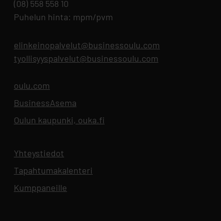
(08) 558 558 10
Puhelun hinta: mpm/pvm
elinkeinopalvelut@businessoulu.com
tyollisyyspalvelut@businessoulu.com
oulu.com
Aukeaa uuteen välilehteen
BusinessAsema
Aukeaa uuteen välilehteen
Oulun kaupunki, ouka.fi
Aukeaa uuteen välilehteen
Yhteystiedot
Aukeaa uuteen välilehteen
Tapahtumakalenteri
Aukeaa uuteen välilehteen
Kumppaneille