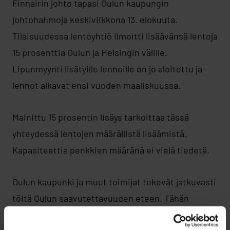
Finnairin johto tapasi Oulun kaupungin
johtohahmoja keskiviikkona 13. elokuuta.
Tilaisuudessa lentoyhtiö ilmoitti lisäävänsä lentoja
15 prosenttia Oulun ja Helsingin välille.
Lipunmyynti lisätyille lennoille on jo aloitettu ja
lennot alkavat ensi vuoden maaliskuussa.
Mainittu 15 prosentin lisäys tarkoittaa tässä
yhteydessä lentojen määrällistä lisäämistä.
Kapasiteettia penkkien määränä ei vielä tiedetä.
Oulun kaupunki ja muut toimijat tekevät jatkuvasti
töitä Oulun saavutettavuuden eteen. Tähän
liittyvät esimerkiksi aktiiviset keskustelut