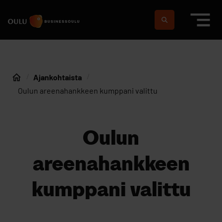
Siirry sisältöön
Etusivulle
Suomeksi
In english
Ajankohtaista
Etusivu
Oulun areenahankkeen kumppani valittu
Oulun
areenahankkeen
kumppani valittu