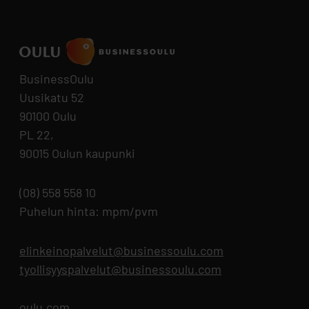
BusinessOulu
Uusikatu 52
90100 Oulu
PL 22,
90015 Oulun kaupunki
(08) 558 558 10
Puhelun hinta: mpm/pvm
elinkeinopalvelut@businessoulu.com
tyollisyyspalvelut@businessoulu.com
oulu.com
Aukeaa uuteen välilehteen