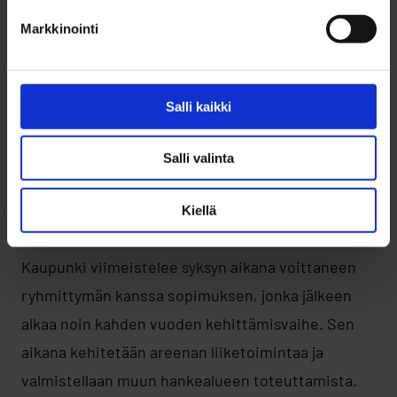
Markkinointi
Salli kaikki
Salli valinta
Oulun elämysareena etelästä, havainnekuva.
Kiellä
Kaupunki viimeistelee syksyn aikana voittaneen
ryhmittymän kanssa sopimuksen, jonka jälkeen
alkaa noin kahden vuoden kehittämisvaihe. Sen
aikana kehitetään areenan liiketoimintaa ja
valmistellaan muun hankealueen toteuttamista.