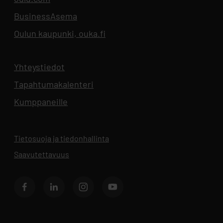
BusinessAsema
Aukeaa uuteen välilehteen
Oulun kaupunki, ouka.fi
Aukeaa uuteen välilehteen
Yhteystiedot
Aukeaa uuteen välilehteen
Tapahtumakalenteri
Aukeaa uuteen välilehteen
Kumppaneille
Tietosuoja ja tiedonhallinta
Aukeaa uuteen välilehteen
Saavutettavuus
Facebook
LinkedIn
Instagram
Youtube