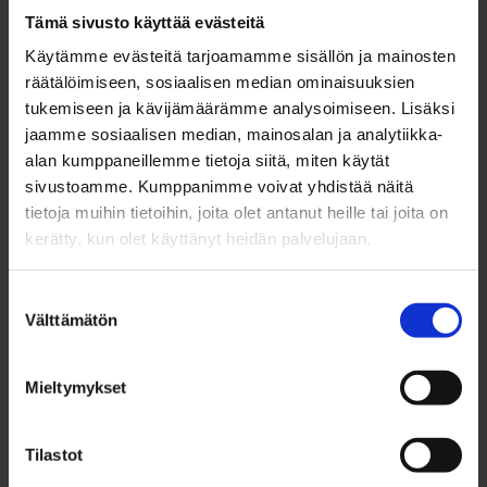
Kaupungin 50 miljoonan euron sijoitus kohdistuu
Tämä sivusto käyttää evästeitä
vain areenaan, harjoitushalliin ja niitä palvelevaan
Käytämme evästeitä tarjoamamme sisällön ja mainosten
räätälöimiseen, sosiaalisen median ominaisuuksien
velvoitepysäköintiin, muu rakentaminen
tukemiseen ja kävijämäärämme analysoimiseen. Lisäksi
toteutetaan markkinaehtoisesti.
jaamme sosiaalisen median, mainosalan ja analytiikka-
alan kumppaneillemme tietoja siitä, miten käytät
sivustoamme. Kumppanimme voivat yhdistää näitä
– Asemakeskuksen alueelle radanvarresta
tietoja muihin tietoihin, joita olet antanut heille tai joita on
marketkortteliin on nyt valmis suunnitelma, jonka
kerätty, kun olet käyttänyt heidän palvelujaan.
pohjalta kaavoitus ja kehittäminen jatkuu. Oulun
historian merkittävin kaupunkikehittämishanke
Suostumuksen
Välttämätön
valinta
Raksilassa on hyvässä vauhdissa,
kaupunginjohtaja Alatossava toteaa.
Mieltymykset
Tilastot