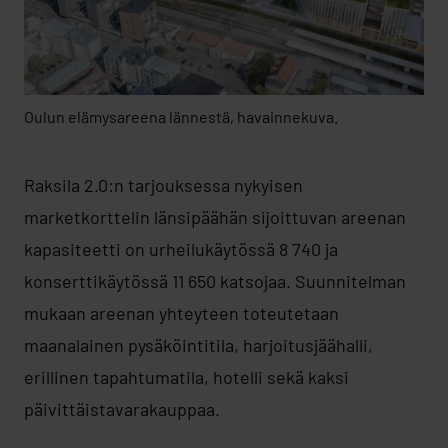
Oulun elämysareena lännestä, havainnekuva.
Raksila 2.0:n tarjouksessa nykyisen
marketkorttelin länsipäähän sijoittuvan areenan
kapasiteetti on urheilukäytössä 8 740 ja
konserttikäytössä 11 650 katsojaa. Suunnitelman
mukaan areenan yhteyteen toteutetaan
maanalainen pysäköintitila, harjoitusjäähalli,
erillinen tapahtumatila, hotelli sekä kaksi
päivittäistavarakauppaa.