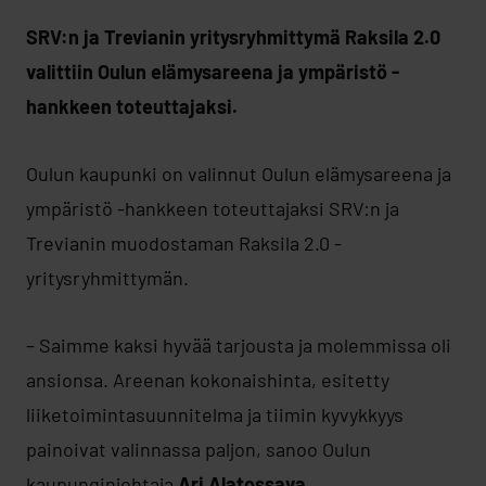
SRV:n ja Trevianin yritysryhmittymä Raksila 2.0
valittiin Oulun elämysareena ja ympäristö -
hankkeen toteuttajaksi.
Oulun kaupunki on valinnut Oulun elämysareena ja
ympäristö -hankkeen toteuttajaksi SRV:n ja
Trevianin muodostaman Raksila 2.0 -
yritysryhmittymän.
– Saimme kaksi hyvää tarjousta ja molemmissa oli
ansionsa. Areenan kokonaishinta, esitetty
liiketoimintasuunnitelma ja tiimin kyvykkyys
painoivat valinnassa paljon, sanoo Oulun
kaupunginjohtaja
Ari Alatossava
.