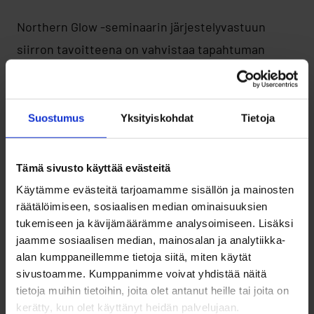
Northern Glow -seminaarin järjestelyvastuun
siirron tavoitteena on vahvistaa tapahtuman
pitkän aikavälin kasvua ja varmistaa sen
elinvoimaisuus. Muutos tuo tuotantoon lisää
resursseja ja kokeneen tapahtumaorganisaation
Suostumus
Yksityiskohdat
Tietoja
osaamista, mikä mahdollistaa tapahtuman
kehittämisen entistä vaikuttavammaksi
Tämä sivusto käyttää evästeitä
kokonaisuudeksi. Samalla yhteistyö alueen
Käytämme evästeitä tarjoamamme sisällön ja mainosten
toimijoiden välillä syvenee ja Northern Glow’n rooli
räätälöimiseen, sosiaalisen median ominaisuuksien
tukemiseen ja kävijämäärämme analysoimiseen. Lisäksi
pohjoisen yrityskentän keskeisenä foorumina
jaamme sosiaalisen median, mainosalan ja analytiikka-
vahvistuu.
alan kumppaneillemme tietoja siitä, miten käytät
sivustoamme. Kumppanimme voivat yhdistää näitä
tietoja muihin tietoihin, joita olet antanut heille tai joita on
– Odotamme innolla mahdollisuutta kehittää
kerätty, kun olet käyttänyt heidän palvelujaan.