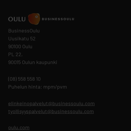
BusinessOulu
Uusikatu 52
90100 Oulu
PL 22,
90015 Oulun kaupunki
(08) 558 558 10
Puhelun hinta: mpm/pvm
elinkeinopalvelut@businessoulu.com
tyollisyyspalvelut@businessoulu.com
oulu.com
Aukeaa uuteen välilehteen