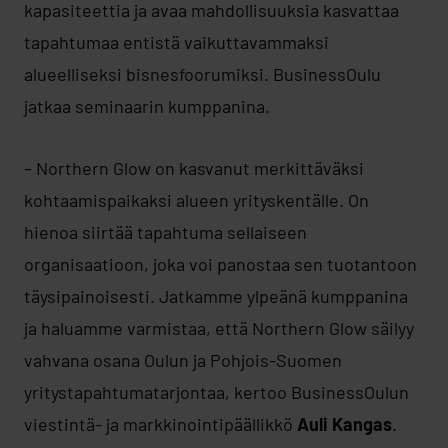
kapasiteettia ja avaa mahdollisuuksia kasvattaa
tapahtumaa entistä vaikuttavammaksi
alueelliseksi bisnesfoorumiksi. BusinessOulu
jatkaa seminaarin kumppanina.
– Northern Glow on kasvanut merkittäväksi
kohtaamispaikaksi alueen yrityskentälle. On
hienoa siirtää tapahtuma sellaiseen
organisaatioon, joka voi panostaa sen tuotantoon
täysipainoisesti. Jatkamme ylpeänä kumppanina
ja haluamme varmistaa, että Northern Glow säilyy
vahvana osana Oulun ja Pohjois-Suomen
yritystapahtumatarjontaa, kertoo BusinessOulun
viestintä- ja markkinointipäällikkö
Auli Kangas
.