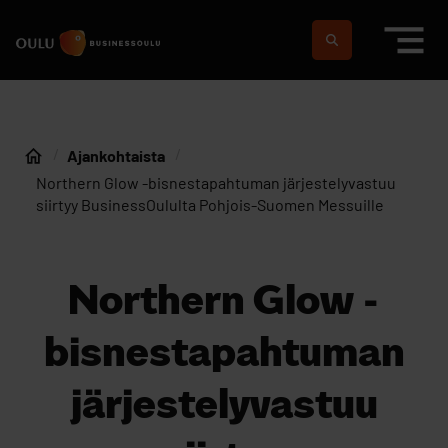
Siirry sisältöön
Etusivulle
Suomeksi
In english
Ajankohtaista
Etusivu
Northern Glow -bisnestapahtuman järjestelyvastuu
siirtyy BusinessOululta Pohjois-Suomen Messuille
Northern Glow -
bisnestapahtuman
järjestelyvastuu