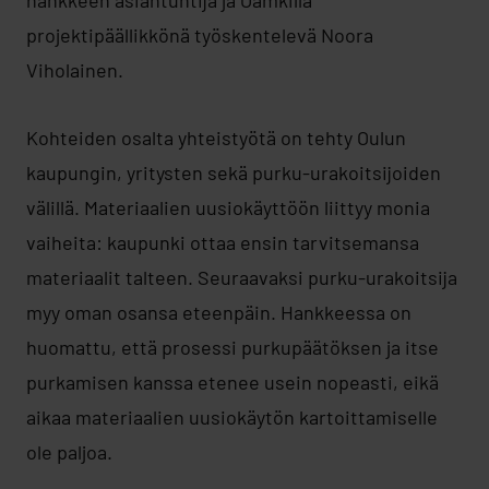
hankkeen asiantuntija ja Oamkilla
projektipäällikkönä työskentelevä Noora
Viholainen.
Kohteiden osalta yhteistyötä on tehty Oulun
kaupungin, yritysten sekä purku-urakoitsijoiden
välillä. Materiaalien uusiokäyttöön liittyy monia
vaiheita: kaupunki ottaa ensin tarvitsemansa
materiaalit talteen. Seuraavaksi purku-urakoitsija
myy oman osansa eteenpäin. Hankkeessa on
huomattu, että prosessi purkupäätöksen ja itse
purkamisen kanssa etenee usein nopeasti, eikä
aikaa materiaalien uusiokäytön kartoittamiselle
ole paljoa.