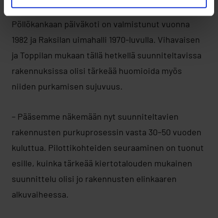
1970-luvulla rakennettuja rakennuksia.
Pöllökankaan päiväkoti on valmistunut vuonna
1982 ja Raksilan uimahalli 1970-luvulla. Vihavaisen
ja Toppilan mukaan tällä hetkellä suunniteltavissa
rakennuksissa olisi tärkeää huomioida myös
niiden purkamisen sujuvuus.
– Pääsemme näkemään nyt suunniteltavien
rakennusten purkuprosessin vasta 30–50 vuoden
kuluttua. Pilottikohteiden seuraaminen on tuonut
esille, kuinka tärkeää kiertotalouden mukainen
suunnittelu olisi jo rakennusten elinkaaren
alkuvaiheessa.