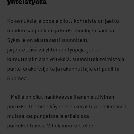
yhteistyötä
Kokemuksia ja oppeja pilottikohteista on jaettu
muiden kaupunkien ja korkeakoulujen kanssa.
Syksylle on alustavasti suunniteltu
järjestettäväksi yhteinen työpaja, johon
kutsuttaisiin alan yrityksiä, suunnittelutoimistoja,
purku-urakoitsijoita ja rakennuttajia eri puolilta
Suomea.
– Meillä on ollut hankkeessa ihanan aktiivinen
porukka. Olemme käyneet ahkerasti vierailemassa
muissa kaupungeissa ja erilaisissa
purkukohteissa, Viholainen kiittelee.