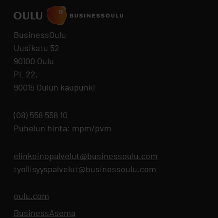
BusinessOulu
Uusikatu 52
90100 Oulu
PL 22,
90015 Oulun kaupunki
(08) 558 558 10
Puhelun hinta: mpm/pvm
elinkeinopalvelut@businessoulu.com
tyollisyyspalvelut@businessoulu.com
oulu.com
Aukeaa uuteen välilehteen
BusinessAsema
Aukeaa uuteen välilehteen