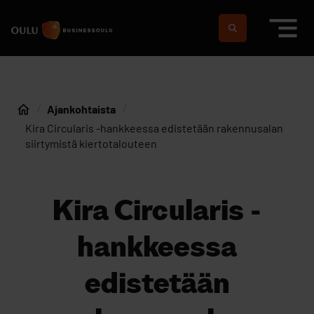
Siirry sisältöön
Etusivulle
Suomeksi
In english
Ajankohtaista
Etusivu
Kira Circularis -hankkeessa edistetään rakennusalan
siirtymistä kiertotalouteen
Kira Circularis -
hankkeessa
edistetään