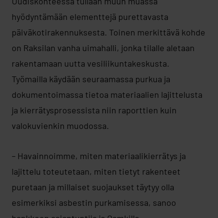
Uudiskohteessa tullaan muun muassa
hyödyntämään elementtejä purettavasta
päiväkotirakennuksesta. Toinen merkittävä kohde
on Raksilan vanha uimahalli, jonka tilalle aletaan
rakentamaan uutta vesiliikuntakeskusta.
Työmailla käydään seuraamassa purkua ja
dokumentoimassa tietoa materiaalien lajittelusta
ja kierrätysprosessista niin raporttien kuin
valokuvienkin muodossa.
– Havainnoimme, miten materiaalikierrätys ja
lajittelu toteutetaan, miten tietyt rakenteet
puretaan ja millaiset suojaukset täytyy olla
esimerkiksi asbestin purkamisessa, sanoo