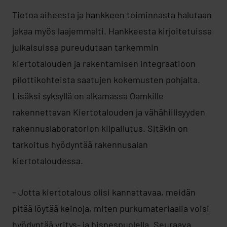
Tietoa aiheesta ja hankkeen toiminnasta halutaan
jakaa myös laajemmalti. Hankkeesta kirjoitetuissa
julkaisuissa pureudutaan tarkemmin
kiertotalouden ja rakentamisen integraatioon
pilottikohteista saatujen kokemusten pohjalta.
Lisäksi syksyllä on alkamassa Oamkille
rakennettavan Kiertotalouden ja vähähiilisyyden
rakennuslaboratorion kilpailutus. Sitäkin on
tarkoitus hyödyntää rakennusalan
kiertotaloudessa.
– Jotta kiertotalous olisi kannattavaa, meidän
pitää löytää keinoja, miten purkumateriaalia voisi
hyödyntää yritys- ja bisnespuolella. Seuraava