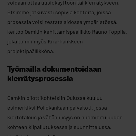
voidaan ottaa uusiokäyttöön tai kierrätykseen.
Etsimme jatkuvasti sopivia kohteita, joissa
prosessia voisi testata aidossa ympäristössä,
kertoo Oamkin kehittämispäällikkö Rauno Toppila,
joka toimii myös Kira-hankkeen
projektipäällikkönä.
Työmailla dokumentoidaan
kierrätysprosessia
Oamkin pilottikohteisiin Oulussa kuuluu
esimerkiksi Pöllökankaan päiväkoti, jossa
kiertotalous ja vähähiilisyys on huomioitu uuden
kohteen kilpailutuksessa ja suunnittelussa.