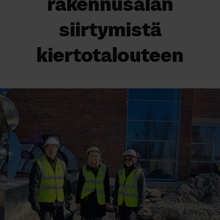
rakennusalan
siirtymistä
kiertotalouteen