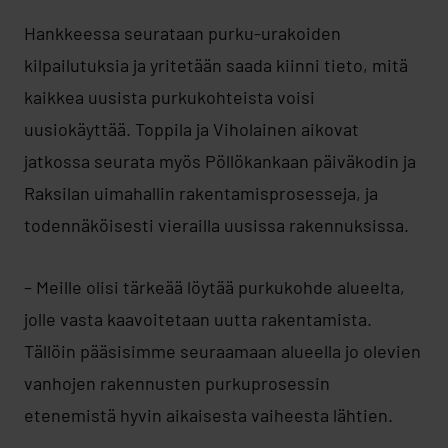
Hankkeessa seurataan purku-urakoiden
kilpailutuksia ja yritetään saada kiinni tieto, mitä
kaikkea uusista purkukohteista voisi
uusiokäyttää. Toppila ja Viholainen aikovat
jatkossa seurata myös Pöllökankaan päiväkodin ja
Raksilan uimahallin rakentamisprosesseja, ja
todennäköisesti vierailla uusissa rakennuksissa.
– Meille olisi tärkeää löytää purkukohde alueelta,
jolle vasta kaavoitetaan uutta rakentamista.
Tällöin pääsisimme seuraamaan alueella jo olevien
vanhojen rakennusten purkuprosessin
etenemistä hyvin aikaisesta vaiheesta lähtien.