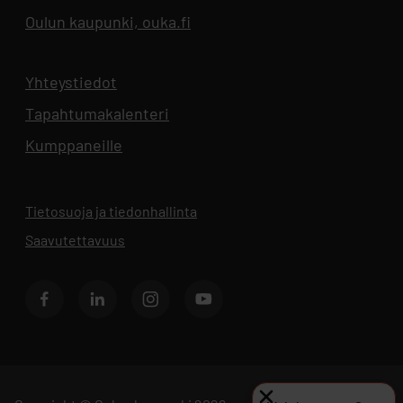
Oulun kaupunki, ouka.fi
Aukeaa uuteen välilehteen
Yhteystiedot
Aukeaa uuteen välilehteen
Tapahtumakalenteri
Aukeaa uuteen välilehteen
Kumppaneille
Tietosuoja ja tiedonhallinta
Aukeaa uuteen välilehteen
Saavutettavuus
Facebook
LinkedIn
Instagram
Youtube