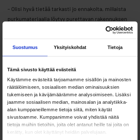
– Olisi hyvä tietää tarkasti jo ennakolta, millaista
purkumateriaalia löytyy purettavan rakennuksen
määräluettelosta, sillä myös testaus vie aikaa:
esimerkiksi Tampereella vierailemassamme
Suostumus
Yksityiskohdat
Tietoja
kohteessa suurin osa betonipalkeista piti ensin
testata lujuudeltaan, ja jos ne eivät olleet sopivan
pituisia seuraavaan kohteeseen, ne piti vielä
Tämä sivusto käyttää evästeitä
katkoa. Kaikki tämä teettää lisätyötä, Toppila
Käytämme evästeitä tarjoamamme sisällön ja mainosten
räätälöimiseen, sosiaalisen median ominaisuuksien
toteaa.
tukemiseen ja kävijämäärämme analysoimiseen. Lisäksi
jaamme sosiaalisen median, mainosalan ja analytiikka-
Myös kolmansille osapuolille myytävän
alan kumppaneillemme tietoja siitä, miten käytät
sivustoamme. Kumppanimme voivat yhdistää näitä
purkumateriaalin säilytys ja omistajuuden
tietoja muihin tietoihin, joita olet antanut heille tai joita on
siirtyminen on huomattu ratkaisuja kaipaaviksi
kerätty, kun olet käyttänyt heidän palvelujaan.
kohdiksi. Myytävä purkumateriaali tarvitsee