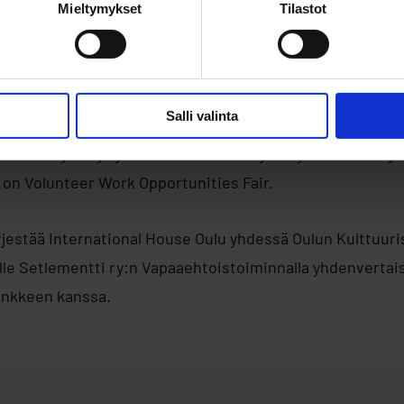
Mieltymykset
Tilastot
aikana kävijät voivat kiertää organisaatioiden ständeillä,
jen edustajien kanssa ja kysyä vapaaehtoistyöstä ilman s
vinkkejä siihen, miten vapaaehtoistehtäviin haetaan.
Salli valinta
suton, ja se järjestetään suomeksi ja englanniksi. Engl
on Volunteer Work Opportunities Fair.
ärjestää International House Oulu yhdessä Oulun Kulttuuri
lle Setlementti ry:n Vapaaehtoistoiminnalla yhdenverta
ankkeen kanssa.