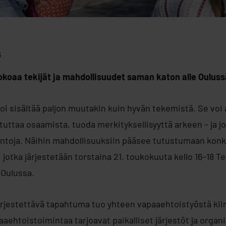
6
kokoaa tekijät ja mahdollisuudet saman katon alle Ouluss
i sisältää paljon muutakin kuin hyvän tekemistä. Se voi 
tuttaa osaamista, tuoda merkityksellisyyttä arkeen – ja j
intoja. Näihin mahdollisuuksiin pääsee tutustumaan konk
ä, jotka järjestetään torstaina 21. toukokuuta kello 16–18 
Oulussa.
järjestettävä tapahtuma tuo yhteen vapaaehtoistyöstä ki
aehtoistoimintaa tarjoavat paikalliset järjestöt ja organ