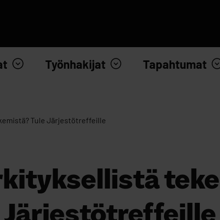
at
Työnhakijat
Tapahtumat
kemistä? Tule Järjestötreffeille
kityksellistä tek
Järjestötreffeille