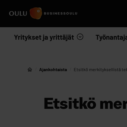
Siirry sisältöön
Etusivulle
Yritykset ja yrittäjät
Työnantaj
Ajankohtaista
Etsitkö merkityksellistä te
Etusivu
Etsitkö mer