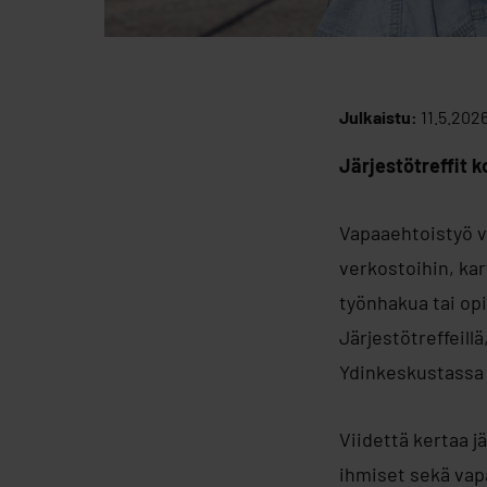
Julkaistu:
11.5.202
Järjestötreffit 
Vapaaehtoistyö vo
verkostoihin, kar
työnhakua tai op
Järjestötreffeill
Ydinkeskustassa 
Viidettä kertaa 
ihmiset sekä vapa