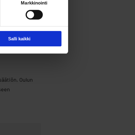
Markkinointi
 keskustella
itoumuksia.
Salli kaikki
anniksi
säätiön, Oulun
iseen