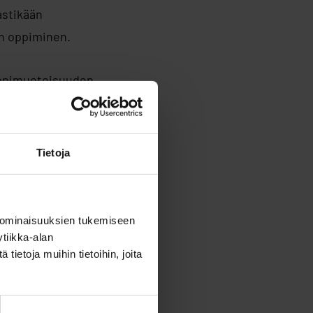
astikään
en oppiminen.
 monimuotoisuuden
a liikkumiseen,
Tietoja
n toimijoihin ja
a kieli- ja
ekka Leinonen
,
 ominaisuuksien tukemiseen
tiikka-alan
ietoja muihin tietoihin, joita
Punainen Risti,
en listaa.