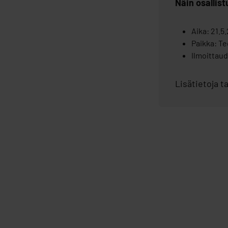
Näin osallist
Aika: 21.5.
Paikka: T
Ilmoittau
Lisätietoja 