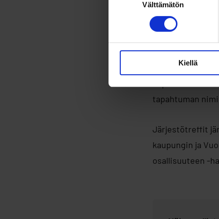
Välttämätön
valinta
Järjestötreffien 
suoraan järjestö
Tarjolla on myös 
Kiellä
Tapahtuma on mak
tapahtuman nimi 
Järjestötreffit j
kaupungin ja Vuo
osallisuuteen -h