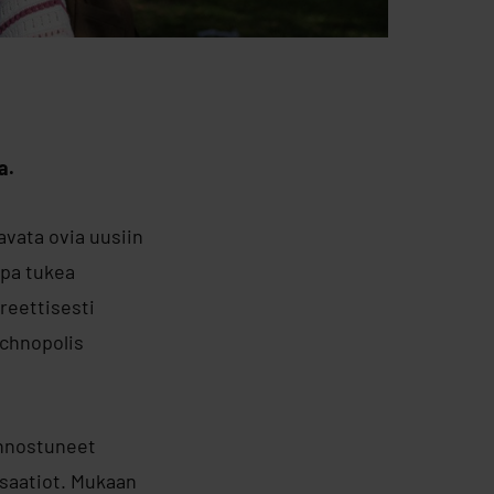
a.
avata ovia uusiin
opa tukea
reettisesti
Technopolis
innostuneet
isaatiot. Mukaan