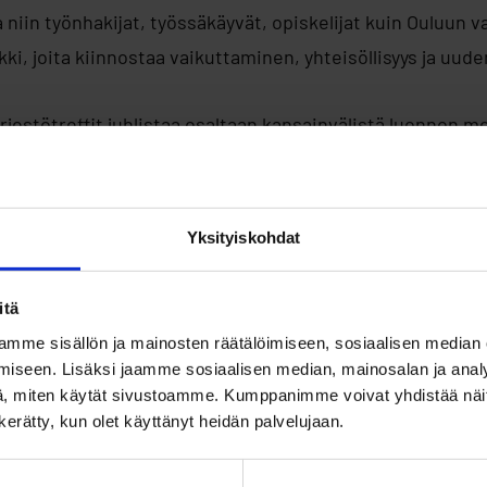
a niin työnhakijat, työssäkäyvät, opiskelijat kuin Ouluun v
ki, joita kiinnostaa vaikuttaminen, yhteisöllisyys ja uud
jestötreffit juhlistaa osaltaan kansainvälistä luonnon
a mukana on järjestöjä, joiden toiminta kietoutuu luonnoss
uun ja kestävään tulevaisuuteen.
Yksityiskohdat
inta tarjoaa matalan kynnyksen tavan tutustua paikallisii
 joka tuntuu omalta. Samalla se voi vahvistaa muun muass
itä
 kuulumisen tunnetta sekä lisää verkostoja, kertoo
Rikup
mme sisällön ja mainosten räätälöimiseen, sosiaalisen median
use Oulun koordinaattori.
iseen. Lisäksi jaamme sosiaalisen median, mainosalan ja analy
, miten käytät sivustoamme. Kumppanimme voivat yhdistää näitä t
n kerätty, kun olet käyttänyt heidän palvelujaan.
lossa yli kymmenen organisaatiota, muun muassa Suomen 
et ry, Bloom ry ja Oulun Musiikkivideofestivaalit, Leinon