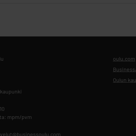
lu
oulu.com
Busines
Oulun kau
 kaupunki
 10
nta: mpm/pvm
lvelut@businessoulu.com