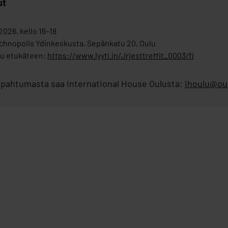
ut
2026, kello 16–18
echnopolis Ydinkeskusta, Sepänkatu 20, Oulu
du etukäteen:
https://www.lyyti.in/Jrjesttreffit_0003/fi
tapahtumasta saa International House Oulusta:
ihoulu@ouk