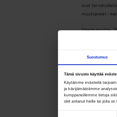
ovat tervetulleit
muuttaneet – kaik
Tämän kevään Jär
päivää (22.5.), j
ympäristönsuojel
Suostumus
– Vapaaehtoistoim
löytää tekemistä,
Tämä sivusto käyttää eväste
työelämätaitoja,
Käytämme evästeitä tarjoama
International Ho
ja kävijämäärämme analysoim
kumppaneillemme tietoja siitä
olet antanut heille tai joita o
– Paikalle on tu
Suomen Partiolais
Suostumuksen