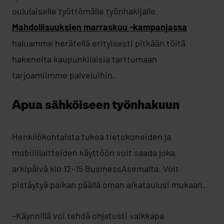
oululaiselle työttömälle työnhakijalle.
Mahdollisuuksien marraskuu -kampanjassa
haluamme herätellä erityisesti pitkään töitä
hakeneita kaupunkilaisia tarttumaan
tarjoamiimme palveluihin.
Apua sähköiseen työnhakuun
Henkilökohtaista tukea tietokoneiden ja
mobiililaitteiden käyttöön voit saada joka
arkipäivä klo 12–15 BusinessAsemalta. Voit
pistäytyä paikan päällä oman aikataulusi mukaan.
–Käynnillä voi tehdä ohjatusti vaikkapa