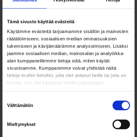
lataamisen yhteydessä, Käsmä opastaa.
Edistä hyvinvointiasi kulttuurilla –
Tämä sivusto käyttää evästeitä
hanki Kaikukortti
Käytämme evästeitä tarjoamamme sisällön ja mainosten
räätälöimiseen, sosiaalisen median ominaisuuksien
tukemiseen ja kävijämäärämme analysoimiseen. Lisäksi
Oulun kaupunki on mukana
Kaikukortti-
jaamme sosiaalisen median, mainosalan ja analytiikka-
toiminnassa
, jonka tavoitteena on parantaa
alan kumppaneillemme tietoja siitä, miten käytät
sivustoamme. Kumppanimme voivat yhdistää näitä
taloudellisesti tiukassa tilanteessa olevien, kuten
tietoja muihin tietoihin, joita olet antanut heille tai joita on
työttömien työnhakijoiden, mahdollisuuksia
kerätty, kun olet käyttänyt heidän palvelujaan.
osallistua kulttuurielämään ja harrastaa taiteen
tekemistä.
Suostumuksen
Välttämätön
valinta
–Kaikukortilla voi hankkia maksuttomia
Mieltymykset
pääsylippuja esimerkiksi kulttuuritapahtumiin ja
kulttuuripaikkoihin, kuten museoihin, teatteriin