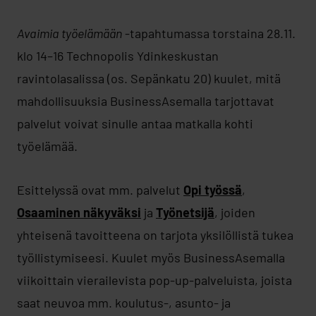
Avaimia työelämään
-tapahtumassa torstaina 28.11.
klo 14–16 Technopolis Ydinkeskustan
ravintolasalissa (os. Sepänkatu 20) kuulet, mitä
mahdollisuuksia BusinessAsemalla tarjottavat
palvelut voivat sinulle antaa matkalla kohti
työelämää.
Esittelyssä ovat mm. palvelut
Opi työssä
,
Osaaminen näkyväksi
ja
Työnetsijä
, joiden
yhteisenä tavoitteena on tarjota yksilöllistä tukea
työllistymiseesi. Kuulet myös BusinessAsemalla
viikoittain vierailevista pop-up-palveluista, joista
saat neuvoa mm. koulutus-, asunto- ja