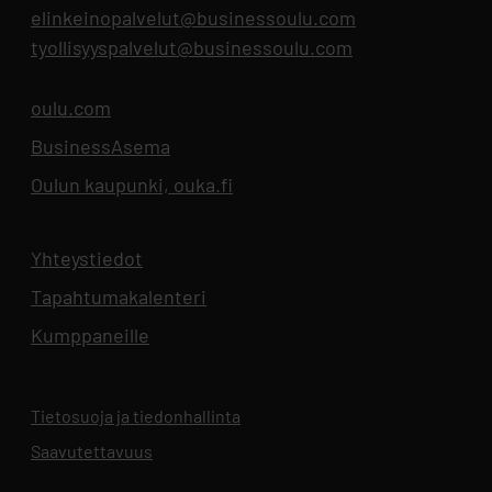
elinkeinopalvelut@businessoulu.com
tyollisyyspalvelut@businessoulu.com
oulu.com
Aukeaa uuteen välilehteen
BusinessAsema
Aukeaa uuteen välilehteen
Oulun kaupunki, ouka.fi
Aukeaa uuteen välilehteen
Yhteystiedot
Aukeaa uuteen välilehteen
Tapahtumakalenteri
Aukeaa uuteen välilehteen
Kumppaneille
Tietosuoja ja tiedonhallinta
Aukeaa uuteen välilehteen
Saavutettavuus