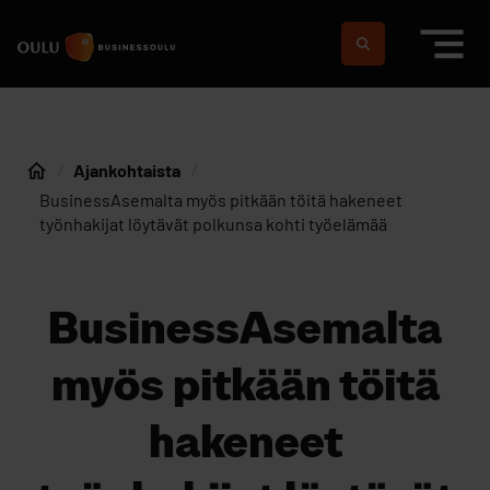
Siirry sisältöön
Etusivulle
Suomeksi
In english
Ajankohtaista
Etusivu
BusinessAsemalta myös pitkään töitä hakeneet
työnhakijat löytävät polkunsa kohti työelämää
BusinessAsemalta
myös pitkään töitä
hakeneet