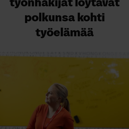
työnhakijat löytävät
polkunsa kohti
työelämää