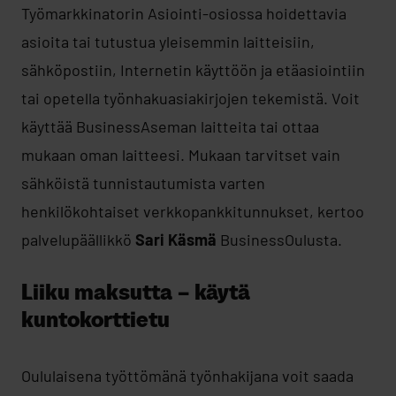
Työmarkkinatorin Asiointi-osiossa hoidettavia
asioita tai tutustua yleisemmin laitteisiin,
sähköpostiin, Internetin käyttöön ja etäasiointiin
tai opetella työnhakuasiakirjojen tekemistä. Voit
käyttää BusinessAseman laitteita tai ottaa
mukaan oman laitteesi. Mukaan tarvitset vain
sähköistä tunnistautumista varten
henkilökohtaiset verkkopankkitunnukset, kertoo
palvelupäällikkö
Sari Käsmä
BusinessOulusta.
Liiku maksutta – käytä
kuntokorttietu
Oululaisena työttömänä työnhakijana voit saada