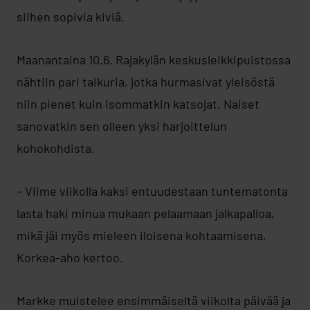
siihen sopivia kiviä.
Maanantaina 10.6. Rajakylän keskusleikkipuistossa
nähtiin pari taikuria, jotka hurmasivat yleisöstä
niin pienet kuin isommatkin katsojat. Naiset
sanovatkin sen olleen yksi harjoittelun
kohokohdista.
– Viime viikolla kaksi entuudestaan tuntematonta
lasta haki minua mukaan pelaamaan jalkapalloa,
mikä jäi myös mieleen iloisena kohtaamisena,
Korkea-aho kertoo.
Markke muistelee ensimmäiseltä viikolta päivää ja