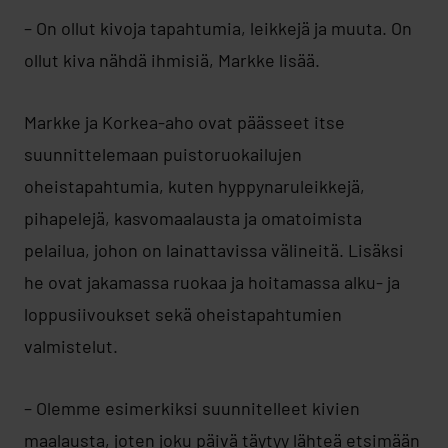
– On ollut kivoja tapahtumia, leikkejä ja muuta. On
ollut kiva nähdä ihmisiä, Markke lisää.
Markke ja Korkea-aho ovat päässeet itse
suunnittelemaan puistoruokailujen
oheistapahtumia, kuten hyppynaruleikkejä,
pihapelejä, kasvomaalausta ja omatoimista
pelailua, johon on lainattavissa välineitä. Lisäksi
he ovat jakamassa ruokaa ja hoitamassa alku- ja
loppusiivoukset sekä oheistapahtumien
valmistelut.
– Olemme esimerkiksi suunnitelleet kivien
maalausta, joten joku päivä täytyy lähteä etsimään