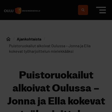
Siirry sisältöön
Etusivulle
Suomeksi
In english
Ajankohtaista
Etusivu
Puistoruokailut alkoivat Oulussa – Jonna ja Ella
kokevat työharjoittelun mielekkääksi
Puistoruokailut
alkoivat Oulussa –
Jonna ja Ella kokevat