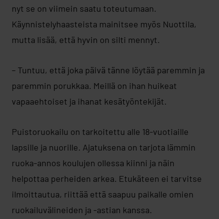
nyt se on viimein saatu toteutumaan.
Käynnistelyhaasteista mainitsee myös Nuottila,
mutta lisää, että hyvin on silti mennyt.
– Tuntuu, että joka päivä tänne löytää paremmin ja
paremmin porukkaa. Meillä on ihan huikeat
vapaaehtoiset ja ihanat kesätyöntekijät.
Puistoruokailu on tarkoitettu alle 18-vuotiaille
lapsille ja nuorille. Ajatuksena on tarjota lämmin
ruoka-annos koulujen ollessa kiinni ja näin
helpottaa perheiden arkea. Etukäteen ei tarvitse
ilmoittautua, riittää että saapuu paikalle omien
ruokailuvälineiden ja -astian kanssa.