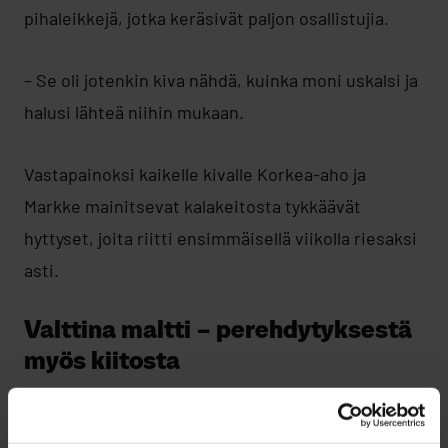
pihaleikkejä, jotka keräsivät paljon osallistujia.
– Se oli jotenkin kiva nähdä, kuinka moni uskalsi ja
halusi lähteä niihin mukaan.
Vastapainoksi kaikelle kivalle Korkea-aho ja
Markke mainitsevat kalakeitosta tykkäävät
hyttyset, joita riitti ensimmäisellä viikolla riesaksi
asti.
Valttina maltti – perehdytyksestä
myös kiitosta
Toimintaan sopii ihminen, joka ei säikähdä