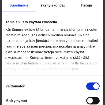
muuttuvia tilanteita. Etenkin alussa pilotin
Suostumus
Yksityiskohdat
Tietoja
käynnistäminen oli hieman sekavaa ja vaati
nopeaa reaktiokykyä sekä hyvää tiimihenkeä.
Tämä sivusto käyttää evästeitä
Käytämme evästeitä tarjoamamme sisällön ja mainosten
– Hyvällä meiningillä vain mukaan! Pääsee
räätälöimiseen, sosiaalisen median ominaisuuksien
kohtaamaan mukavia ihmisiä ja olemaan
tukemiseen ja kävijämäärämme analysoimiseen. Lisäksi
tekemisissä eri-ikäisten kanssa. Tosi mukavaa
jaamme sosiaalisen median, mainosalan ja analytiikka-
alan kumppaneillemme tietoja siitä, miten käytät
tekemistä kyllä luvassa, Korkea-aho sanoo ja
sivustoamme. Kumppanimme voivat yhdistää näitä
vinkkaa, että työ on varmasti antoisaa myös
tietoja muihin tietoihin, joita olet antanut heille tai joita on
vapaaehtoisille ja kannustaa hakemaan toimintaan
kerätty, kun olet käyttänyt heidän palvelujaan.
mukaan, jos puistoruokailuja järjestetään myös
Suostumuksen
seuraavana kesänä.
Välttämätön
valinta
Toimintaan oli perehdytys, joka saa molemmilta
Mieltymykset