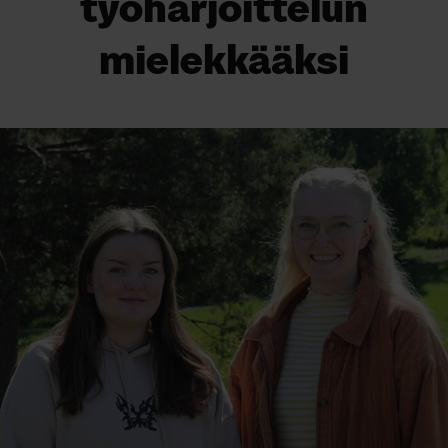
työharjoittelun
mielekkääksi