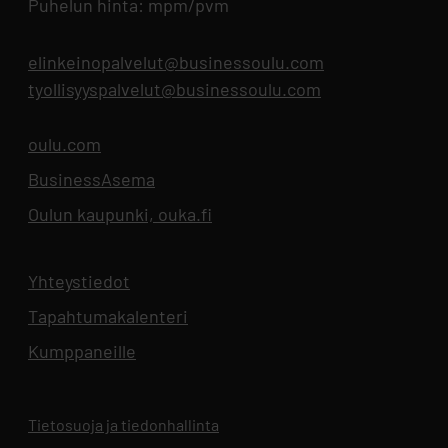
Puhelun hinta: mpm/pvm
elinkeinopalvelut@businessoulu.com
tyollisyyspalvelut@businessoulu.com
oulu.com
Aukeaa uuteen välilehteen
BusinessAsema
Aukeaa uuteen välilehteen
Oulun kaupunki, ouka.fi
Aukeaa uuteen välilehteen
Yhteystiedot
Aukeaa uuteen välilehteen
Tapahtumakalenteri
Aukeaa uuteen välilehteen
Kumppaneille
Tietosuoja ja tiedonhallinta
Aukeaa uuteen välilehteen