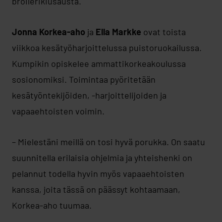
broilerikiusausta.
Jonna Korkea-aho
ja
Ella Markke
ovat toista
viikkoa kesätyöharjoittelussa puistoruokailussa.
Kumpikin opiskelee ammattikorkeakoulussa
sosionomiksi. Toimintaa pyöritetään
kesätyöntekijöiden, -harjoittelijoiden ja
vapaaehtoisten voimin.
– Mielestäni meillä on tosi hyvä porukka. On saatu
suunnitella erilaisia ohjelmia ja yhteishenki on
pelannut todella hyvin myös vapaaehtoisten
kanssa, joita tässä on päässyt kohtaamaan,
Korkea-aho tuumaa.