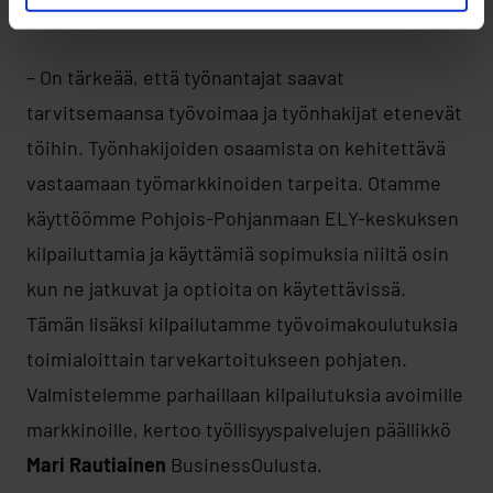
tärkein on tehokas työnvälitys.
– On tärkeää, että työnantajat saavat
tarvitsemaansa työvoimaa ja työnhakijat etenevät
töihin. Työnhakijoiden osaamista on kehitettävä
vastaamaan työmarkkinoiden tarpeita. Otamme
käyttöömme Pohjois-Pohjanmaan ELY-keskuksen
kilpailuttamia ja käyttämiä sopimuksia niiltä osin
kun ne jatkuvat ja optioita on käytettävissä.
Tämän lisäksi kilpailutamme työvoimakoulutuksia
toimialoittain tarvekartoitukseen pohjaten.
Valmistelemme parhaillaan kilpailutuksia avoimille
markkinoille, kertoo työllisyyspalvelujen päällikkö
Mari Rautiainen
BusinessOulusta.