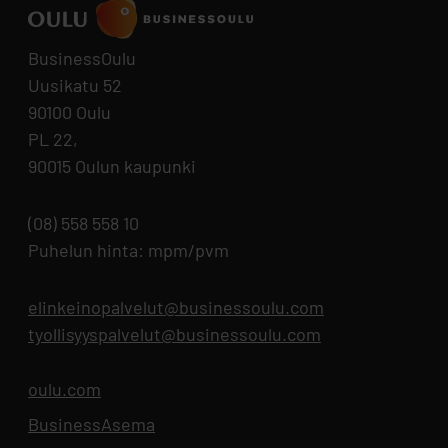
BusinessOulu
Uusikatu 52
90100 Oulu
PL 22,
90015 Oulun kaupunki
(08) 558 558 10
Puhelun hinta: mpm/pvm
elinkeinopalvelut@businessoulu.com
tyollisyyspalvelut@businessoulu.com
oulu.com
Aukeaa uuteen välilehteen
BusinessAsema
Aukeaa uuteen välilehteen