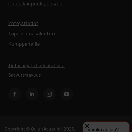
Oulun kaupunki, ouka.fi
Aukeaa uuteen välilehteen
Yhteystiedot
Aukeaa uuteen välilehteen
Tapahtumakalenteri
Aukeaa uuteen välilehteen
Kumppaneille
Tietosuoja ja tiedonhallinta
Aukeaa uuteen välilehteen
Saavutettavuus
Facebook
LinkedIn
Instagram
Youtube
Copyright © Oulun kaupunki 2026.
Voinko auttaa?