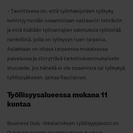
– Tavoitteena on, että työnhakijoiden työkyky
kehittyy heidän osaamistaan vastaaviin tehtäviin
ja että lisätään työnantajien valmiuksia työllistää
henkilöitä, joilla on työkyvyn tuen tarpeita.
Asiakkaan on oltava tarpeensa mukaisessa
palvelussa ja siirryttävä tarkoituksenmukaiselle
etuudelle, jos hänellä ei ole osaamista tai työkykyä
työllistyäkseen, jatkaa Rautiainen.
Työllisyysalueessa mukana 11
kuntaa
Business Oulu -liikelaitoksen työllisyysjaosto on
Oulun kaupungin organisaatioon kuuluva