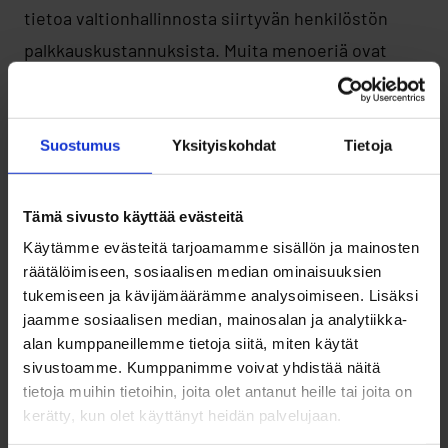
tietoa valtionhallinnosta siirtyvän henkilöstön
palkkauskustannuksista. Muita menoeriä ovat
muut palveluostot, toimitilat ja ICT-kulut.
Työllisyysalueen toimintamenot katetaan kuntien
Suostumus
Yksityiskohdat
Tietoja
maksuosuuksilla, jotka määräytyvät
yhteistoimintasopimuksessa sovittujen
Tämä sivusto käyttää evästeitä
kustannusten jaon periaatteiden mukaisesti.
Käytämme evästeitä tarjoamamme sisällön ja mainosten
Vuoden 2025 maksuosuusarviot jakaantuvat
räätälöimiseen, sosiaalisen median ominaisuuksien
tukemiseen ja kävijämäärämme analysoimiseen. Lisäksi
Oulun ja muiden kuntien välillä siten, että Oulun
jaamme sosiaalisen median, mainosalan ja analytiikka-
kaupungin maksuosuus on noin 80,6 prosenttia ja
alan kumppaneillemme tietoja siitä, miten käytät
muiden kuntien 19,4 prosenttia. Vuoden lopussa
sivustoamme. Kumppanimme voivat yhdistää näitä
tietoja muihin tietoihin, joita olet antanut heille tai joita on
kuntien maksuosuuteen tehdään tarvittaessa
kerätty, kun olet käyttänyt heidän palvelujaan.
tasaus työllisyysalueen toteutuneiden