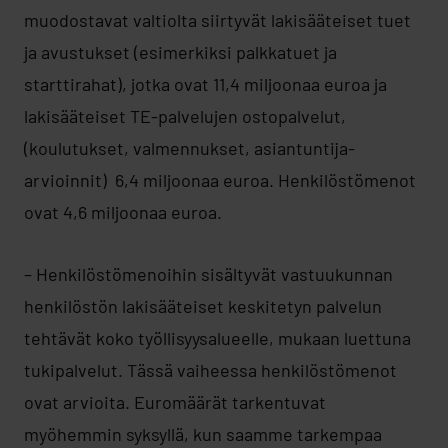
muodostavat valtiolta siirtyvät lakisääteiset tuet
ja avustukset (esimerkiksi palkkatuet ja
starttirahat), jotka ovat 11,4 miljoonaa euroa ja
lakisääteiset TE-palvelujen ostopalvelut,
(koulutukset, valmennukset, asiantuntija-
arvioinnit) 6,4 miljoonaa euroa. Henkilöstömenot
ovat 4,6 miljoonaa euroa.
– Henkilöstömenoihin sisältyvät vastuukunnan
henkilöstön lakisääteiset keskitetyn palvelun
tehtävät koko työllisyysalueelle, mukaan luettuna
tukipalvelut. Tässä vaiheessa henkilöstömenot
ovat arvioita. Euromäärät tarkentuvat
myöhemmin syksyllä, kun saamme tarkempaa