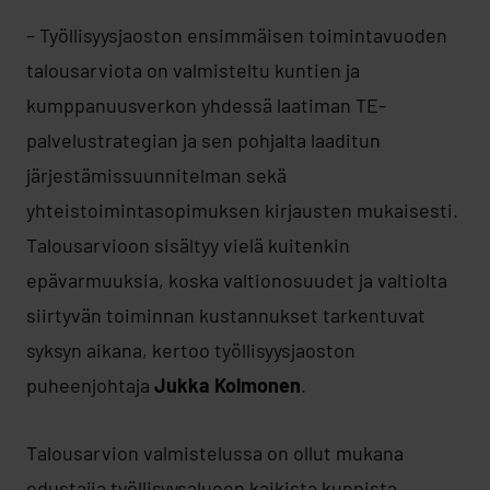
– Työllisyysjaoston ensimmäisen toimintavuoden
talousarviota on valmisteltu kuntien ja
kumppanuusverkon yhdessä laatiman TE-
palvelustrategian ja sen pohjalta laaditun
järjestämissuunnitelman sekä
yhteistoimintasopimuksen kirjausten mukaisesti.
Talousarvioon sisältyy vielä kuitenkin
epävarmuuksia, koska valtionosuudet ja valtiolta
siirtyvän toiminnan kustannukset tarkentuvat
syksyn aikana, kertoo työllisyysjaoston
puheenjohtaja
Jukka Kolmonen
.
Talousarvion valmistelussa on ollut mukana
edustajia työllisyysalueen kaikista kunnista.