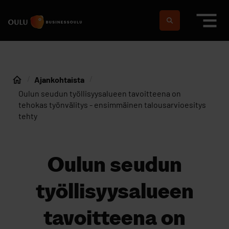
Siirry sisältöön
Etusivulle
Suomeksi
In english
Ajankohtaista
Etusivu
Oulun seudun työllisyysalueen tavoitteena on
tehokas työnvälitys - ensimmäinen talousarvioesitys
tehty
Oulun seudun
työllisyysalueen
tavoitteena on