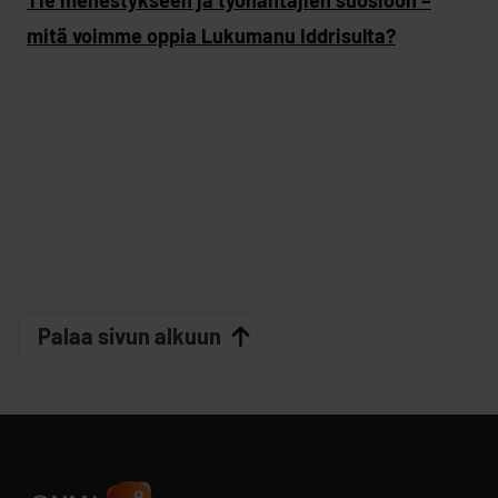
mitä voimme oppia Lukumanu Iddrisulta?
Palaa sivun alkuun