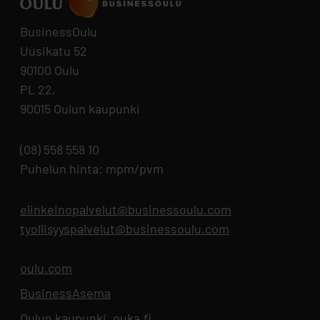
BusinessOulu
Uusikatu 52
90100 Oulu
PL 22,
90015 Oulun kaupunki
(08) 558 558 10
Puhelun hinta: mpm/pvm
elinkeinopalvelut@businessoulu.com
tyollisyyspalvelut@businessoulu.com
oulu.com
Aukeaa uuteen välilehteen
BusinessAsema
Aukeaa uuteen välilehteen
Oulun kaupunki, ouka.fi
Aukeaa uuteen välilehteen