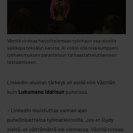
Västilä vinkkaa harjoittelemaan työnhaun osa-alueita
vaikkapa tekoälyn kanssa. AI voikin olla oiva kumppani
työhakemuksen paranteluun tai haastattelutilanteen
testaamiseen.
LinkedIn-alustan tärkeys oli esillä niin Västilän
kuin
Lukumanu Iddrisun
puheissa.
– LinkedIn muistuttaa vanhan ajan
puhelinluetteloa työmarkkinoilla. Jos et löydy
sieltä, et välttämättä ole olemassa, Västilä toteaa.