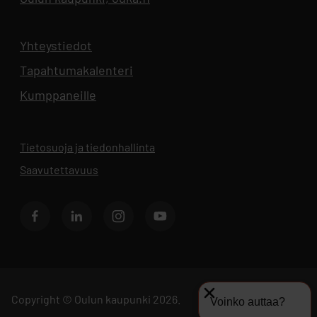
Yhteystiedot
Aukeaa uuteen välilehteen
Tapahtumakalenteri
Aukeaa uuteen välilehteen
Kumppaneille
Tietosuoja ja tiedonhallinta
Aukeaa uuteen välilehteen
Saavutettavuus
Facebook
LinkedIn
Instagram
Youtube
Copyright © Oulun kaupunki 2026.
Voinko auttaa?