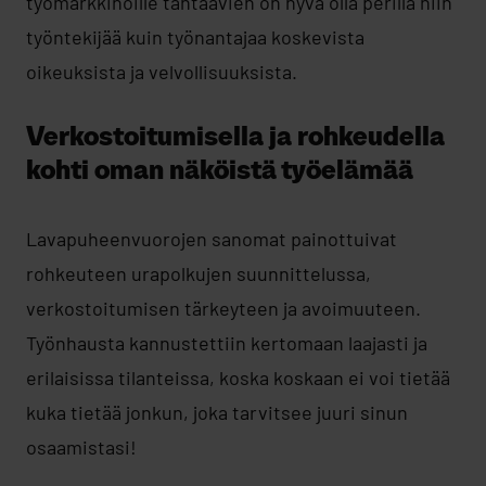
työmarkkinoille tähtäävien on hyvä olla perillä niin
työntekijää kuin työnantajaa koskevista
oikeuksista ja velvollisuuksista.
Verkostoitumisella ja rohkeudella
kohti oman näköistä työelämää
Lavapuheenvuorojen sanomat painottuivat
rohkeuteen urapolkujen suunnittelussa,
verkostoitumisen tärkeyteen ja avoimuuteen.
Työnhausta kannustettiin kertomaan laajasti ja
erilaisissa tilanteissa, koska koskaan ei voi tietää
kuka tietää jonkun, joka tarvitsee juuri sinun
osaamistasi!