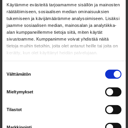
sinnikkyyden ja verkostoitumisen tärkeyttä.
Käytämme evästeitä tarjoamamme sisällön ja mainosten
räätälöimiseen, sosiaalisen median ominaisuuksien
tukemiseen ja kävijämäärämme analysoimiseen. Lisäksi
jaamme sosiaalisen median, mainosalan ja analytiikka-
alan kumppaneillemme tietoja siitä, miten käytät
sivustoamme. Kumppanimme voivat yhdistää näitä
tietoja muihin tietoihin, joita olet antanut heille tai joita on
kerätty, kun olet käyttänyt heidän palvelujaan.
Suostumuksen
Välttämätön
valinta
Lukumanu Iddrisulla on vahva kokemus henkilöbrändin
Mieltymykset
rakentamisesta ja merkityksestä.
Tilastot
Iddrisu aloitti urapolkunsa kansainvälisenä
opiskelijana, siivoustöissä, ja onnistui
Markkinointi