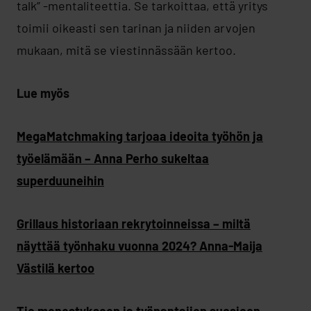
talk” -mentaliteettia. Se tarkoittaa, että yritys
toimii oikeasti sen tarinan ja niiden arvojen
mukaan, mitä se viestinnässään kertoo.
Lue myös
MegaMatchmaking tarjoaa ideoita työhön ja
työelämään – Anna Perho sukeltaa
superduuneihin
Grillaus historiaan rekrytoinneissa – miltä
näyttää työnhaku vuonna 2024? Anna-Maija
Västilä kertoo
Tie menestykseen ja työnantajien suosioon –