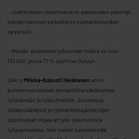
– Uudistuksen tavoitteena te-palveluiden parempi
kohdentaminen paikallisten työmarkkinoiden
tarpeisiin.
– Meidän alueemme työvoiman määrä on noin
133 000, joista 77 % sijoittuu Ouluun.
SAK:n
Miikka-Aukusti Heiskanen
antoi
puheenvuorossaan lainopillista näkökulmaa
työelämään ja työsuhteisiin. Suomessa
työlainsäädäntö ja työmarkkinajärjestöjen
sopimukset ohjaavat työn tekemistä ja
työsopimuksia. Sen vuoksi suomalaisille