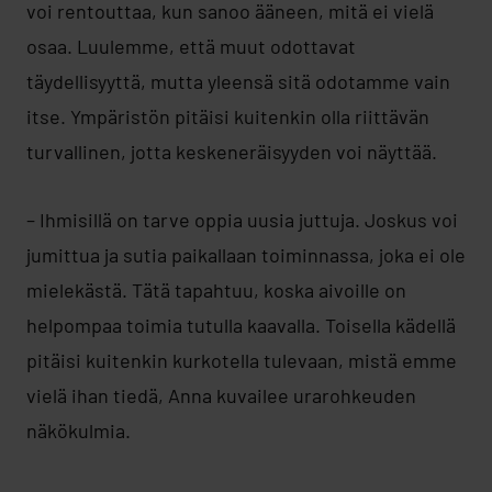
voi rentouttaa, kun sanoo ääneen, mitä ei vielä
osaa. Luulemme, että muut odottavat
täydellisyyttä, mutta yleensä sitä odotamme vain
itse. Ympäristön pitäisi kuitenkin olla riittävän
turvallinen, jotta keskeneräisyyden voi näyttää.
– Ihmisillä on tarve oppia uusia juttuja. Joskus voi
jumittua ja sutia paikallaan toiminnassa, joka ei ole
mielekästä. Tätä tapahtuu, koska aivoille on
helpompaa toimia tutulla kaavalla. Toisella kädellä
pitäisi kuitenkin kurkotella tulevaan, mistä emme
vielä ihan tiedä, Anna kuvailee urarohkeuden
näkökulmia.