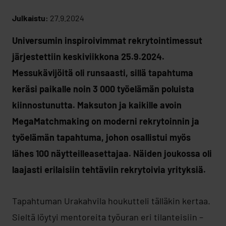
Julkaistu:
27.9.2024
Universumin inspiroivimmat rekrytointimessut
järjestettiin keskiviikkona 25.9.2024.
Messukävijöitä oli runsaasti, sillä tapahtuma
keräsi paikalle noin 3 000 työelämän poluista
kiinnostunutta. Maksuton ja kaikille avoin
MegaMatchmaking on moderni rekrytoinnin ja
työelämän tapahtuma, johon osallistui myös
lähes 100 näytteilleasettajaa. Näiden joukossa oli
laajasti erilaisiin tehtäviin rekrytoivia yrityksiä.
Tapahtuman Urakahvila houkutteli tälläkin kertaa.
Sieltä löytyi mentoreita työuran eri tilanteisiin –