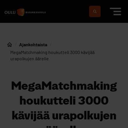
Siirry sisältöön
Etusivulle
Suomeksi
In english
Ajankohtaista
Etusivu
MegaMatchmaking houkutteli 3000 kävijää
urapolkujen äärelle
MegaMatchmaking
houkutteli 3000
kävijää urapolkujen