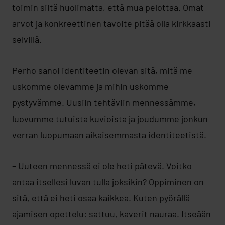
toimin siitä huolimatta, että mua pelottaa. Omat
arvot ja konkreettinen tavoite pitää olla kirkkaasti
selvillä.
Perho sanoi identiteetin olevan sitä, mitä me
uskomme olevamme ja mihin uskomme
pystyvämme. Uusiin tehtäviin mennessämme,
luovumme tutuista kuvioista ja joudumme jonkun
verran luopumaan aikaisemmasta identiteetistä.
– Uuteen mennessä ei ole heti pätevä. Voitko
antaa itsellesi luvan tulla joksikin? Oppiminen on
sitä, että ei heti osaa kaikkea. Kuten pyörällä
ajamisen opettelu: sattuu, kaverit nauraa. Itseään