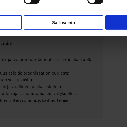
in asia hakuprosessissa mietityttää.
Salli valinta
 asiat:
i-palveluun tietokoneella tai mobiililaitteella
tuus asioida organisaation puolesta
en valtuusasia)
imus ja virallinen palkkalaskelma
oden ajalta edustamallesi yritykselle tai
ukien yhteissumma, joka ilmoitetaan