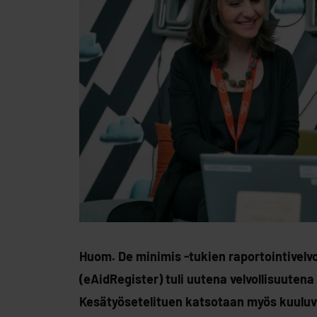
Huom. De minimis -tukien raportointivelvo
(eAidRegister) tuli uutena velvollisuuten
Kesätyösetelituen katsotaan myös kuuluva