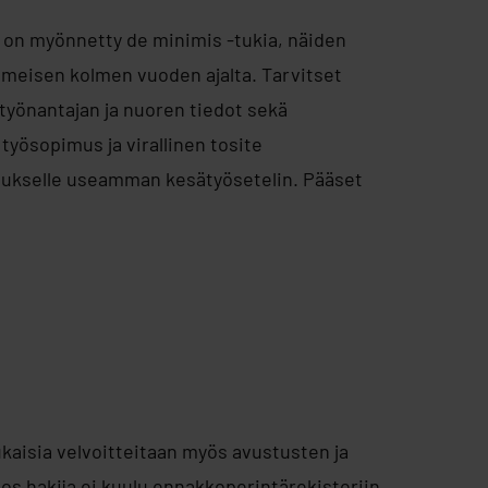
le on myönnetty de minimis -tukia, näiden
meisen kolmen vuoden ajalta. Tarvitset
työnantajan ja nuoren tiedot sekä
työsopimus ja virallinen tosite
mukselle useamman kesätyösetelin. Pääset
kaisia velvoitteitaan myös avustusten ja
s hakija ei kuulu ennakkoperintärekisteriin,