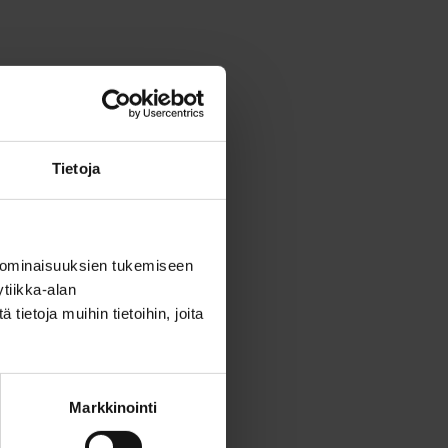
Tietoja
 ominaisuuksien tukemiseen
tiikka-alan
ietoja muihin tietoihin, joita
Markkinointi