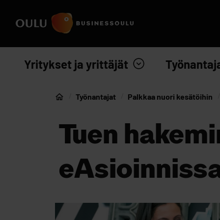
Siirry sisältöön
Etusivulle
Yritykset ja yrittäjät
Työnantaj
Työnantajat
Palkkaa nuori kesätöihin
Etusivu
Tuen hakemi
eAsioinniss