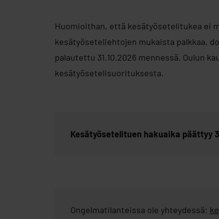
Huomioithan, että kesätyösetelitukea ei m
kesätyöseteliehtojen mukaista palkkaa, dok
palautettu 31.10.2026 mennessä. Oulun kau
kesätyösetelisuorituksesta.
Kesätyösetelituen hakuaika päättyy 3
Ongelmatilanteissa ole yhteydessä:
ke