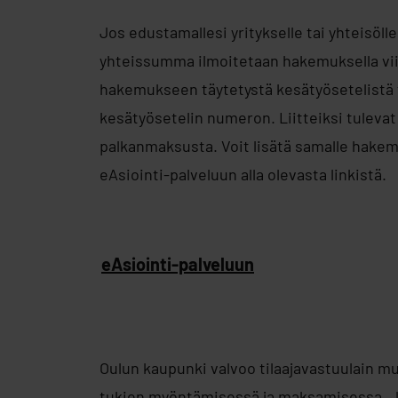
Jos edustamallesi yritykselle tai yhteisöl
yhteissumma ilmoitetaan hakemuksella vii
hakemukseen täytetystä kesätyösetelistä 
kesätyösetelin numeron. Liitteiksi tulevat 
palkanmaksusta. Voit lisätä samalle hake
eAsiointi-palveluun alla olevasta linkistä.
eAsiointi-palveluun
Oulun kaupunki valvoo tilaajavastuulain mu
tukien myöntämisessä ja maksamisessa. Jo