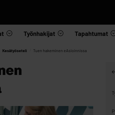
at
Työnhakijat
Tapahtumat
Kesätyöseteli
Tuen hakeminen eAsioinnissa
nen
a
T
P