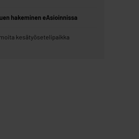
uen hakeminen eAsioinnissa
lmoita kesätyösetelipaikka