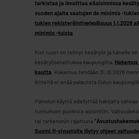
tarkistaa ja ilmoittaa eAsioinnissa kesä
vuoden ajalta saatujen de minimis -tuki
tukien rekisteröintivelvollisuus 1.1.2026 a
minimis -tuista
Kun nuori on tehnyt kesätyöt ja hänelle on
kesätyösetelitukea kaupungilta.
Hakemus t
kautta
. Hakemus tehdään 31.10.2026 menn
liitteitä ei enää palauteta Oulun kaupungill
Palvelun käyttö edellyttää hakijalta vahva
tunnuksen puolesta asiointiin. Valtuudeks
tai tarkemmin rajattuna
”Avustushakemuk
Suomi.fi-sivustolta löytyy ohjeet valtuu