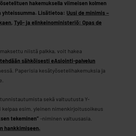
työsetelituen hakemuksella viimeisen kolmen
en yhteissumma. Lisätietoa:
Uusi de minimis –
lkaen
,
Työ- ja elinkeinoministeriö: Opas de
 maksettu niistä palkka, voit hakea
ehdään sähköisesti eAsiointi-palvelun
essä. Paperisia kesätyösetelihakemuksia ja
e.
a tunnistautumista sekä valtuutusta Y-
i kelpaa esim. yleinen nimenkirjoitusoikeus
sen tekeminen”
-niminen valtuusasia.
den hankkimiseen.