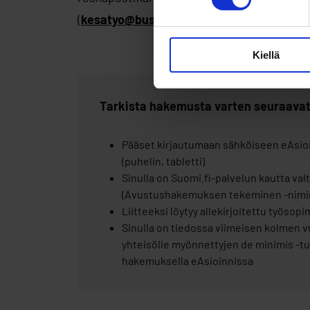
(
kesatyo@businessoulu.com
), mikäli jok
Kiellä
Tarkista hakemusta varten seuraavat
Pääset kirjautumaan sähköiseen eAsioint
(puhelin, tabletti)
Sinulla on Suomi.fi-palvelun kautta val
(Avustushakemuksen tekeminen -nimin
Liitteeksi löytyy allekirjoitettu työsop
Sinulla on tiedossa viimeisen kolmen vu
yhteisölle myönnettyjen de minimis -t
hakemuksella eAsioinnissa