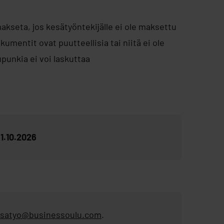
akseta, jos kesätyöntekijälle ei ole maksettu
umentit ovat puutteellisia tai niitä ei ole
punkia ei voi laskuttaa
1.10.2026
satyo@businessoulu.com
.