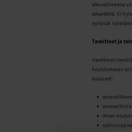
alkuvaiheessa vo
aikavälillä. Erit
pyrkivät työelämä
Tavoitteet ja to
Hankkeen tavoitt
koulutukseen erit
kuuluvat:
ammatillise
ammatilliste
ilman koulut
opintonsa k