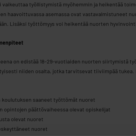
i vaikeuttaa työllistymistä myöhemmin ja heikentää toime
yisen haavoittuvassa asemassa ovat vastavalmistuneet nuo
än. Lisäksi työttömyys voi heikentää nuorten hyvinvointi
imenpiteet
eena on edistää 18–29-vuotiaiden nuorten siirtymistä ty
yisesti niiden osalta, jotka tarvitsevat tiiviimpää tuke
n koulutuksen saaneet työttömät nuoret
n opintojen päättövaiheessa olevat opiskelijat
usta olevat nuoret
eskeyttäneet nuoret