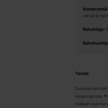
Kohderyhmä
olevat ja ty
Rahoittaja:
E
Rahoitusohj
Tausta
Oulussa nuoriso
kaupungeissa. Ma
lisäävät nuorten 