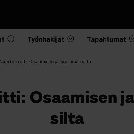
at
Työnhakijat
Tapahtumat
Nuorten reitti: Osaamisen ja työelämän silta
itti: Osaamisen j
silta