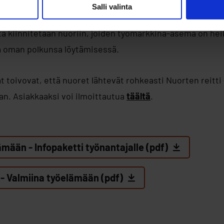
 koulutukseen kiinnittymistä, vahvistaa heidän
Salli valinta
ollisuuksiaan ja samalla ennaltaehkäistä opintojen keske
a kiinnitetään nuoriin, joiden työmarkkina-asema on heik
a oman polkunsa löytämisessä.
t toivovat, että nuoret lähtevät rohkeasti Nuorten reitt
n. Asiakkaaksi voi ilmoittautua
täältä
.
mään - Infopaketti työnantajalle (pdf)
 - Valmiina työelämään (pdf)