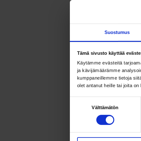
Huomioithan, ett
korkeakouluopiske
Suostumus
Hankkeessa OSAO j
sanoittamaan oma
Tämä sivusto käyttää eväste
siirtyminen koulu
Käytämme evästeitä tarjoama
ja kävijämäärämme analysoim
Kehittämistyön a
kumppaneillemme tietoja siitä
vastaamaan nuort
olet antanut heille tai joita o
Suostumuksen
Hankkeen tuloksen
Välttämätön
valinta
nivelvaiheen toi
juurrutetaan osak
ohjausprosesseis