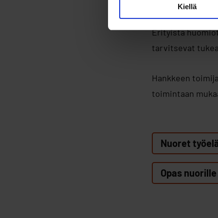
parantaa nuorten
Kiellä
työllistymismahd
Erityistä huomiot
tarvitsevat tuke
Hankkeen toimija
toimintaan mukaa
Nuoret työelä
Opas nuorille