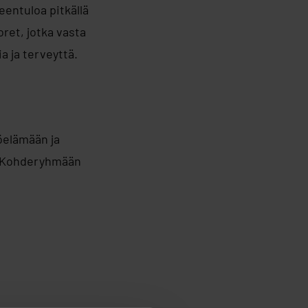
entuloa pitkällä
ret, jotka vasta
a ja terveyttä.
öelämään ja
a. Kohderyhmään