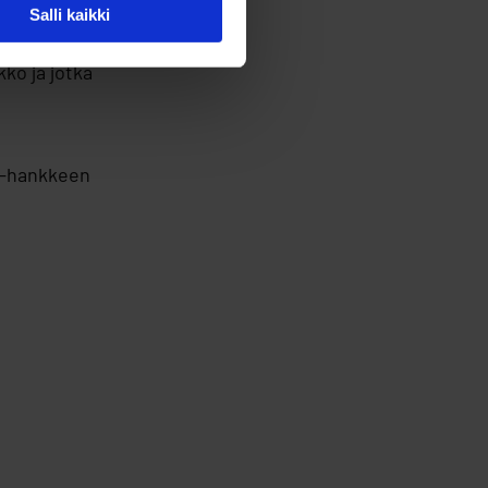
Salli kaikki
yttämistä.
ko ja jotka
i -hankkeen