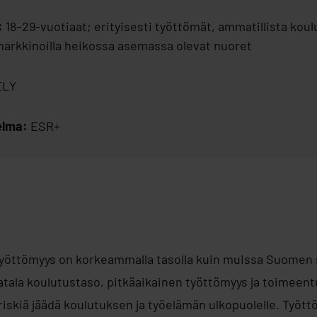
:
18–29-vuotiaat; erityisesti työttömät, ammatillista koulu
ömarkkinoilla heikossa asemassa olevat nuoret
LY
elma:
ESR+
työttömyys on korkeammalla tasolla kuin muissa Suomen
tala koulutustaso, pitkäaikainen työttömyys ja toimeent
riskiä jäädä koulutuksen ja työelämän ulkopuolelle. Työt