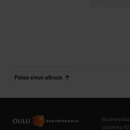
Palaa sivun alkuun
BusinessOu
Uusikatu 52