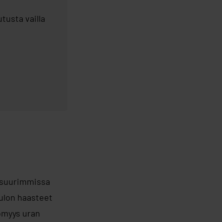
tusta vailla
 suurimmissa
ulon haasteet
tömyys uran