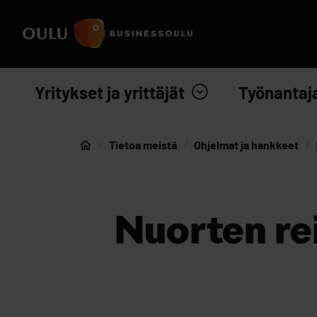
Siirry sisältöön
Etusivulle
Yritykset ja yrittäjät
Työnantaj
Tietoa meistä
Ohjelmat ja hankkeet
Etusivu
Nuorten re