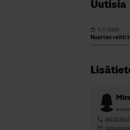
Uutisia
11.11.2025
Nuorten reitti t
Lisätiet
Mir
projekt
040 531 5843
mira.kolmon