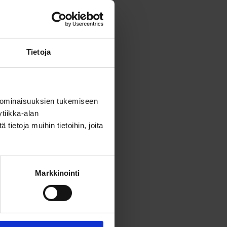
Tietoja
ulla nuori oppii
llien avulla
tuu.
 ominaisuuksien tukemiseen
tiikka-alan
 niitä muokataan
ietoja muihin tietoihin, joita
 malli ja
Markkinointi
. Mallit
että nuorten
n avulla voidaan