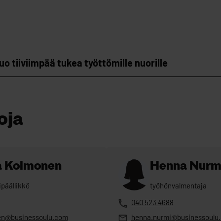
uo tiiviimpää tukea työttömille nuorille
oja
a Kolmonen
Henna Nurm
ipäällikkö
työhönvalmentaja
040 523 4688
en@businessoulu.com
henna.nurmi@businessoulu