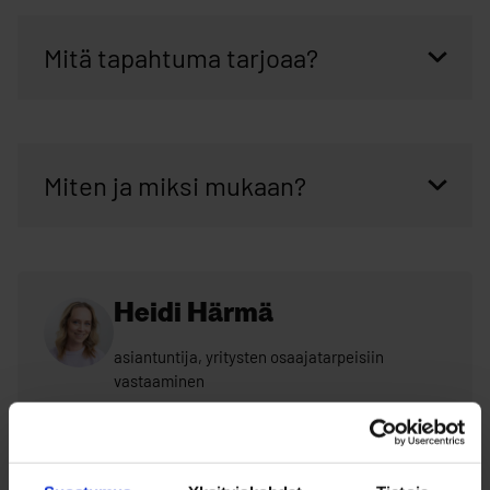
Mitä tapahtuma tarjoaa?
Miten ja miksi mukaan?
Heidi Härmä
asiantuntija, yritysten osaajatarpeisiin
vastaaminen
040 648 6587
heidi.harma@businessoulu.com