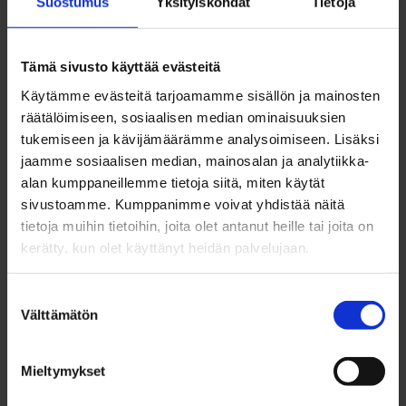
Suostumus
Yksityiskohdat
Tietoja
Antti Haapalainen
Tämä sivusto käyttää evästeitä
koordinaattori, rekrytointitapahtumat ja
kohtaanto
Käytämme evästeitä tarjoamamme sisällön ja mainosten
räätälöimiseen, sosiaalisen median ominaisuuksien
040 486 7704
tukemiseen ja kävijämäärämme analysoimiseen. Lisäksi
antti.haapalainen@businessoulu.com
jaamme sosiaalisen median, mainosalan ja analytiikka-
alan kumppaneillemme tietoja siitä, miten käytät
sivustoamme. Kumppanimme voivat yhdistää näitä
Silja Hyrkäs
tietoja muihin tietoihin, joita olet antanut heille tai joita on
kerätty, kun olet käyttänyt heidän palvelujaan.
asiantuntija, kansainvälinen rekrytointi
040 637 0417
Suostumuksen
silja.hyrkas@businessoulu.com
Välttämätön
valinta
Mieltymykset