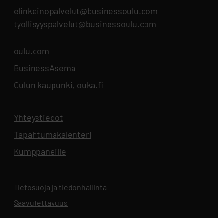
elinkeinopalvelut@businessoulu.com
tyollisyyspalvelut@businessoulu.com
oulu.com
Aukeaa uuteen välilehteen
BusinessAsema
Aukeaa uuteen välilehteen
Oulun kaupunki, ouka.fi
Aukeaa uuteen välilehteen
Yhteystiedot
Aukeaa uuteen välilehteen
Tapahtumakalenteri
Aukeaa uuteen välilehteen
Kumppaneille
Tietosuoja ja tiedonhallinta
Aukeaa uuteen välilehteen
Saavutettavuus