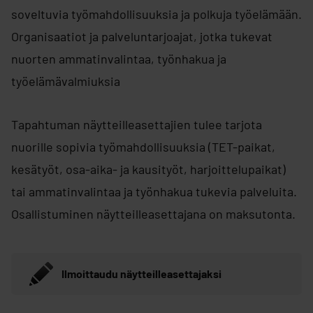
soveltuvia työmahdollisuuksia ja polkuja työelämään.
Organisaatiot ja palveluntarjoajat, jotka tukevat
nuorten ammatinvalintaa, työnhakua ja
työelämävalmiuksia
Tapahtuman näytteilleasettajien tulee tarjota
nuorille sopivia työmahdollisuuksia (TET-paikat,
kesätyöt, osa-aika- ja kausityöt, harjoittelupaikat)
tai ammatinvalintaa ja työnhakua tukevia palveluita.
Osallistuminen näytteilleasettajana on maksutonta.
Ilmoittaudu näytteilleasettajaksi