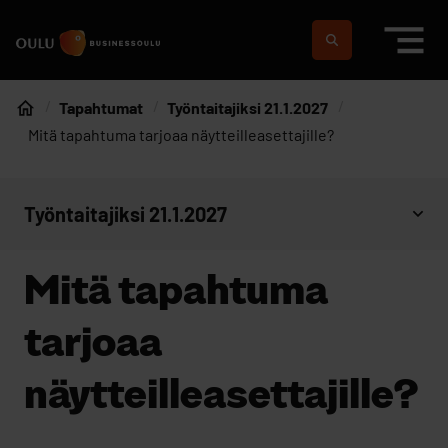
Siirry sisältöön
Etusivulle
Suomeksi
In english
Tapahtumat
Työntaitajiksi 21.1.2027
Etusivu
Mitä tapahtuma tarjoaa näytteilleasettajille?
Työntaitajiksi 21.1.2027
Avaa sivujen valikko
Mitä tapahtuma
tarjoaa
näytteilleasettajille?