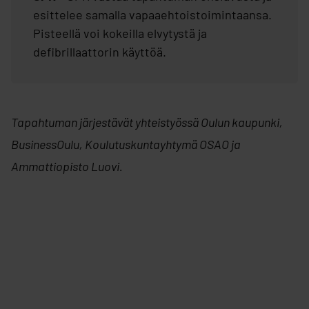
esittelee samalla vapaaehtoistoimintaansa.
Pisteellä voi kokeilla elvytystä ja
defibrillaattorin käyttöä.
Tapahtuman järjestävät yhteistyössä Oulun kaupunki,
BusinessOulu, Koulutuskuntayhtymä OSAO ja
Ammattiopisto Luovi.