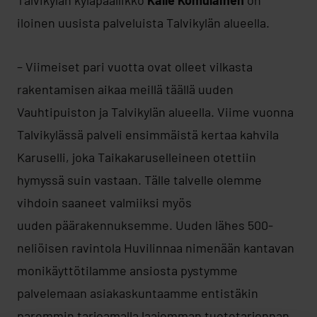
Talvikylän kyläpäällikkö
Kalle Komulainen
on
iloinen uusista palveluista Talvikylän alueella.
– Viimeiset pari vuotta ovat olleet vilkasta
rakentamisen aikaa meillä täällä uuden
Vauhtipuiston ja Talvikylän alueella. Viime vuonna
Talvikylässä palveli ensimmäistä kertaa kahvila
Karuselli, joka Taikakaruselleineen otettiin
hymyssä suin vastaan. Tälle talvelle olemme
vihdoin saaneet valmiiksi myös
uuden päärakennuksemme. Uuden lähes 500-
neliöisen ravintola Huvilinnaa nimenään kantavan
monikäyttötilamme ansiosta pystymme
palvelemaan asiakaskuntaamme entistäkin
paremmin tarjoamalla laajemman tuotetarjonnan