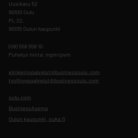
Uusikatu 52
90100 Oulu
PL 22,
90015 Oulun kaupunki
(08) 558 558 10
Puhelun hinta: mpm/pvm
elinkeinopalvelut@businessoulu.com
tyollisyyspalvelut@businessoulu.com
oulu.com
Aukeaa uuteen välilehteen
BusinessAsema
Aukeaa uuteen välilehteen
Oulun kaupunki, ouka.fi
Aukeaa uuteen välilehteen