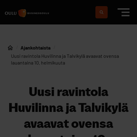
Siirry sisältöön
Etusivulle
Suomeksi
In english
Ajankohtaista
Etusivu
Uusi ravintola Huvilinna ja Talvikylä avaavat ovensa
lauantaina 10. helmikuuta
Uusi ravintola
Huvilinna ja Talvikylä
avaavat ovensa