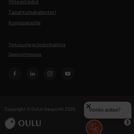
Yhteystiedot
Aukeaa uuteen välilehteen
Tapahtumakalenteri
Aukeaa uuteen välilehteen
Kumppaneille
Tietosuoja ja tiedonhallinta
Aukeaa uuteen välilehteen
Saavutettavuus
Facebook
LinkedIn
Instagram
Youtube
Copyright © Oulun kaupunki 2026.
Voinko auttaa?
Siirry sivustolle ouka.fi
1