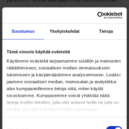
koko perheelle, kertoo Kalle Komulainen
Talvikylästä.
Suostumus
Yksityiskohdat
Tietoja
Talvikylä ja ravintola Huvilinna –
erinomainen yhdistelmä vaikkapa
Tämä sivusto käyttää evästeitä
työhyvinvointipäivän viettoon
Käytämme evästeitä tarjoamamme sisällön ja mainosten
räätälöimiseen, sosiaalisen median ominaisuuksien
Ravintola Huvilinnan valmistumisen myötä
tukemiseen ja kävijämäärämme analysoimiseen. Lisäksi
Talvikylä toimii entistäkin paremmin talvisten
jaamme sosiaalisen median, mainosalan ja analytiikka-
alan kumppaneillemme tietoja siitä, miten käytät
tapahtumien keskipisteenä. Yritysten
sivustoamme. Kumppanimme voivat yhdistää näitä
virkistyspäivät, yhteisöjen kokoontumiset ja
tietoja muihin tietoihin, joita olet antanut heille tai joita on
miksei myös vaikka kansainvälisten vieraiden
kerätty, kun olet käyttänyt heidän palvelujaan.
kestitseminen onnistuvat nyt uusissa puitteissa
Suostumuksen
Talvikylän tarjotessa aktiviteetit ja ravintola