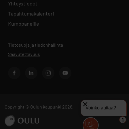
Yhteystiedot
Aukeaa uuteen välilehteen
Tapahtumakalenteri
Aukeaa uuteen välilehteen
Kumppaneille
Tietosuoja ja tiedonhallinta
Aukeaa uuteen välilehteen
Saavutettavuus
Facebook
LinkedIn
Instagram
Youtube
Copyright © Oulun kaupunki 2026.
Voinko auttaa?
Siirry sivustolle ouka.fi
1