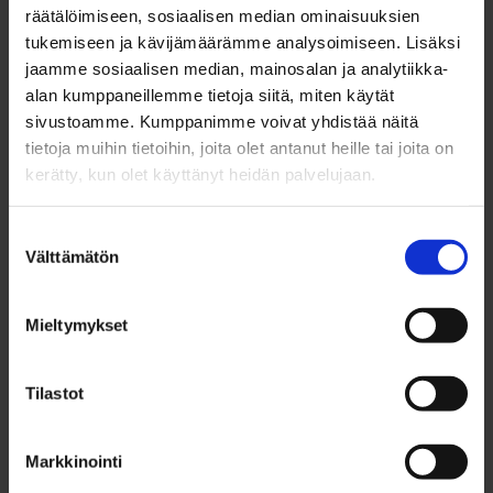
räätälöimiseen, sosiaalisen median ominaisuuksien
vappuun saakka. Kotimaan matkailijoiden
tukemiseen ja kävijämäärämme analysoimiseen. Lisäksi
suosioon Syöte onkin vakiinnuttanut asemansa,
jaamme sosiaalisen median, mainosalan ja analytiikka-
mutta alueella tavoitellaan myös uusia
alan kumppaneillemme tietoja siitä, miten käytät
sivustoamme. Kumppanimme voivat yhdistää näitä
kävijäryhmiä.
tietoja muihin tietoihin, joita olet antanut heille tai joita on
kerätty, kun olet käyttänyt heidän palvelujaan.
Erityisesti kansallispuistobuumilla on ollut
myönteinen vaikutus Syötteen kansallispuiston
Suostumuksen
Välttämätön
valinta
kävijämääriin. Kesän tapahtumat vetävät alueelle
uusia vierailijoita, ja kesämatkailuun panostetaan
Mieltymykset
jatkuvasti. Maastopyöräilijöiden keskuudessa
Syöte on yksi Suomen tunnetuimpia kohteita.
Tilastot
Kesätapahtumat tuovat sykettä
Markkinointi
Syötteelle