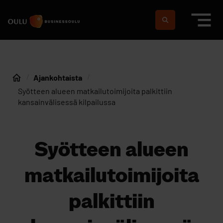
Siirry sisältöön
Etusivulle
Suomeksi
In english
Ajankohtaista
Etusivu
Syötteen alueen matkailutoimijoita palkittiin
kansainvälisessä kilpailussa
Syötteen alueen
matkailutoimijoita
palkittiin