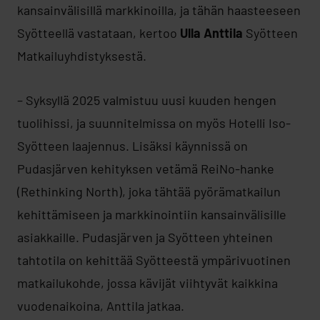
kansainvälisillä markkinoilla, ja tähän haasteeseen
Syötteellä vastataan, kertoo
Ulla Anttila
Syötteen
Matkailuyhdistyksestä.
– Syksyllä 2025 valmistuu uusi kuuden hengen
tuolihissi, ja suunnitelmissa on myös Hotelli Iso-
Syötteen laajennus. Lisäksi käynnissä on
Pudasjärven kehityksen vetämä ReiNo-hanke
(Rethinking North), joka tähtää pyörämatkailun
kehittämiseen ja markkinointiin kansainvälisille
asiakkaille. Pudasjärven ja Syötteen yhteinen
tahtotila on kehittää Syötteestä ympärivuotinen
matkailukohde, jossa kävijät viihtyvät kaikkina
vuodenaikoina, Anttila jatkaa.