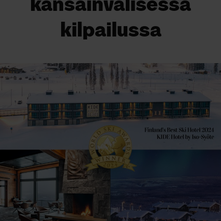
kansainvälisessä
kilpailussa