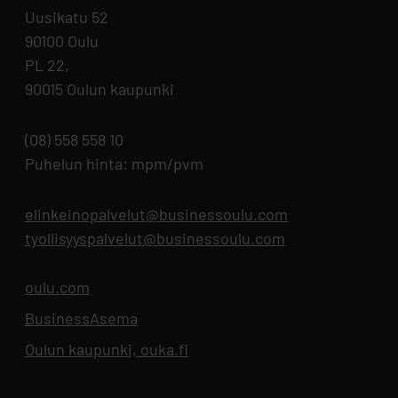
Uusikatu 52
90100 Oulu
PL 22,
90015 Oulun kaupunki
(08) 558 558 10
Puhelun hinta: mpm/pvm
elinkeinopalvelut@businessoulu.com
tyollisyyspalvelut@businessoulu.com
oulu.com
Aukeaa uuteen välilehteen
BusinessAsema
Aukeaa uuteen välilehteen
Oulun kaupunki, ouka.fi
Aukeaa uuteen välilehteen