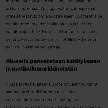
hiihtokeskuksia ja hotelleja maailmanlaajuisesti
eri kategorioissa. Voittajat valitsevat asiakkaat,
jotka äänestävät omia suosikkejaan. Syötteen alue
on ollut menestyksekäs kilpailussa jo useiden
vuosien ajan. KIDE Hotelli sai tunnustuksensa nyt
neljättä kertaa peräkkäin, ja Hotelli Iso-Syöte on
palkittu jo kymmenen kertaa.
Alueella panostetaan kehitykseen
ja matkailumarkkinointiin
Pudasjärvellä sijaitseva Syöte on vakiinnuttanut
asemansa yhtenä Suomen matkailun
vetonauloista. Suomen eteläisimpänä
tunturialueena Syöte houkuttelee niin kotimaisia