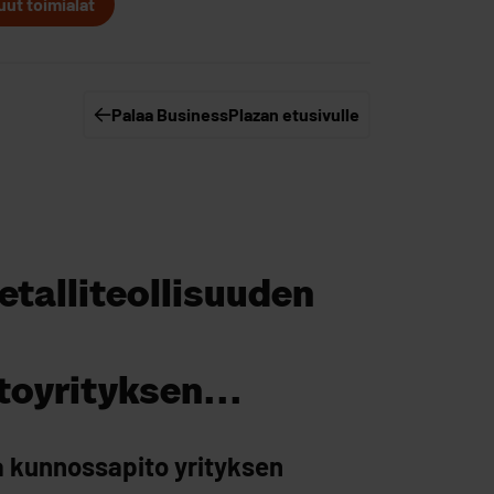
uut toimialat
Palaa BusinessPlazan etusivulle
S
talliteollisuuden
oyrityksen...
a kunnossapito yrityksen