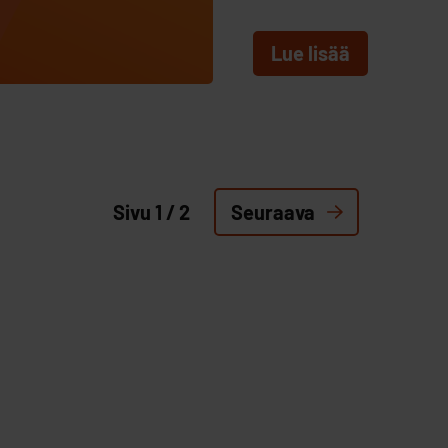
Lue lisää
Seuraava
Sivu 1 / 2