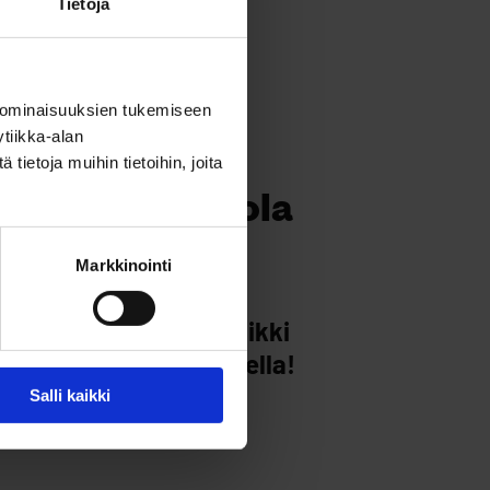
Tietoja
 ominaisuuksien tukemiseen
tiikka-alan
ietoja muihin tietoihin, joita
RAVINTOLA, JA ELINTARVIKE
niskeluravintola
Markkinointi
ravintola Oulusta. Kaikki
an,tarjoa luottamuksella!
dollinen.
Salli kaikki