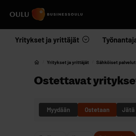
Siirry sisältöön
Etusivulle
Yritykset ja yrittäjät
Työnantaj
Yritykset ja yrittäjät
Sähköiset palvelut
Etusivu
Ostettavat yritykse
Myydään
Ostetaan
Jätä 