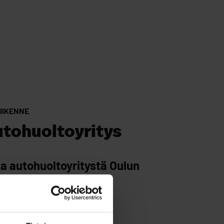
LIIKENNE
tohuoltoyritys
a autohuoltoyritystä Oulun
oolla ei ole väliä.