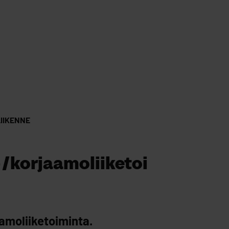
LIIKENNE
/korjaamoliiketoi
amoliiketoiminta.