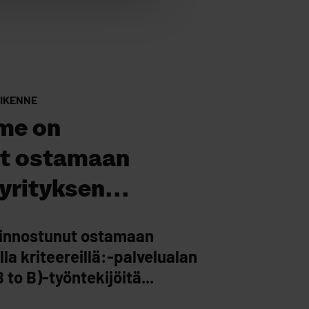
IIKENNE
me on
ut ostamaan
yrityksen...
innostunut ostamaan
la kriteereillä:-palvelualan
 to B)-työntekijöitä...