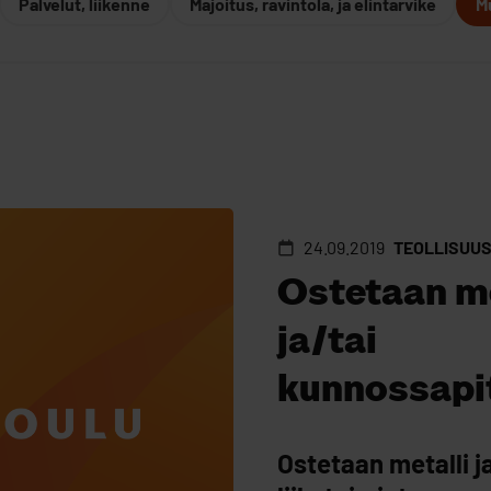
Palvelut, liikenne
Majoitus, ravintola, ja elintarvike
M
24.09.2019
TEOLLISUU
Ostetaan me
ja/tai
kunnossapit
Ostetaan metalli j