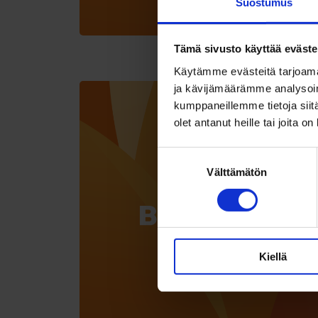
Suostumus
Tämä sivusto käyttää eväste
Käytämme evästeitä tarjoama
ja kävijämäärämme analysoim
kumppaneillemme tietoja siitä
olet antanut heille tai joita o
Suostumuksen
Välttämätön
valinta
Kiellä