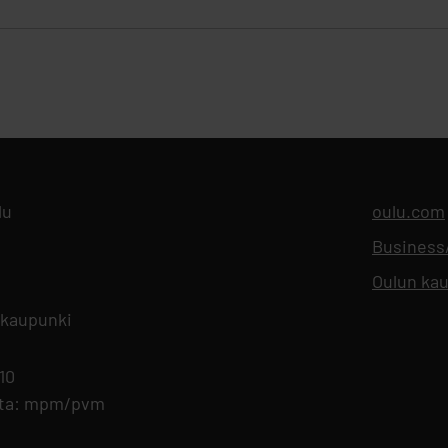
lu
oulu.com
Busines
Oulun kau
 kaupunki
 10
nta: mpm/pvm