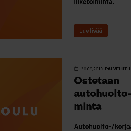
liiketoiminta.
Lue lisää
20.09.2019
PALVELUT, 
Ostetaan
autohuolto-
minta
Autohuolto-/korja