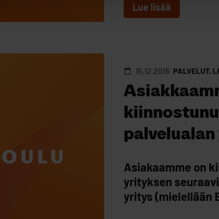
Lue lisää
15.12.2016
PALVELUT, L
Asiakkaam
kiinnostun
palvelualan 
Asiakaamme on ki
yrityksen seuraavil
yritys (mielellään B