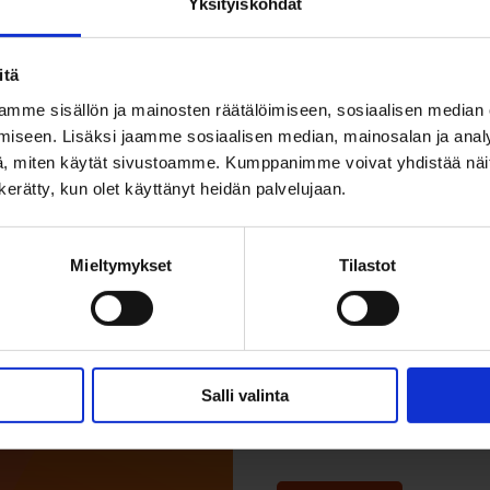
Yksityiskohdat
Lue lisää
itä
mme sisällön ja mainosten räätälöimiseen, sosiaalisen median
iseen. Lisäksi jaamme sosiaalisen median, mainosalan ja analy
, miten käytät sivustoamme. Kumppanimme voivat yhdistää näitä t
25.04.2018
MAJOITUS, 
n kerätty, kun olet käyttänyt heidän palvelujaan.
Ostetaan an
Oulusta
Mieltymykset
Tilastot
Ostetaan anniskelu
kohteet huomioida
Nopea kauppa mah
Salli valinta