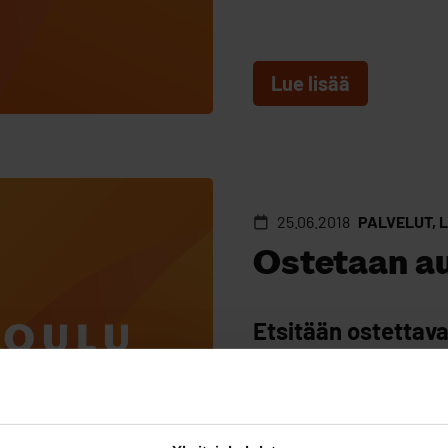
Lue lisää
25.06.2018
PALVELUT, 
Ostetaan au
Etsitään ostettava
alueelta.Yrityksen k