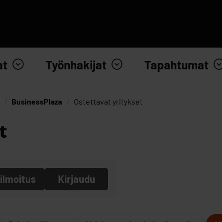
at
Työnhakijat
Tapahtumat
BusinessPlaza
Ostettavat yritykset
t
ilmoitus
Kirjaudu