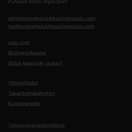
Puhelun hinta: mpm/pvm
elinkeinopalvelut@businessoulu.com
tyollisyyspalvelut@businessoulu.com
oulu.com
Aukeaa uuteen välilehteen
BusinessAsema
Aukeaa uuteen välilehteen
Oulun kaupunki, ouka.fi
Aukeaa uuteen välilehteen
Yhteystiedot
Aukeaa uuteen välilehteen
Tapahtumakalenteri
Aukeaa uuteen välilehteen
Kumppaneille
Tietosuoja ja tiedonhallinta
Aukeaa uuteen välilehteen