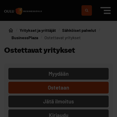
Siirry sisältöön
Etusivulle
Suomeksi
In english
Yritykset ja yrittäjät
Sähköiset palvelut
Etusivu
BusinessPlaza
Ostettavat yritykset
Ostettavat yritykset
Myydään
Ostetaan
Jätä ilmoitus
Kirjaudu