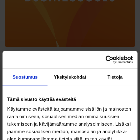
25.06.2018
PALVELUT, LIIKENNE
Ostetaan autohuoltoyritys
Suostumus
Yksityiskohdat
Tietoja
Etsitään ostettavaa autohuoltoyritystä
Oulun alueelta.Yrityksen koolla ei ole väliä.
Tämä sivusto käyttää evästeitä
Käytämme evästeitä tarjoamamme sisällön ja mainosten
räätälöimiseen, sosiaalisen median ominaisuuksien
Lue lisää
tukemiseen ja kävijämäärämme analysoimiseen. Lisäksi
jaamme sosiaalisen median, mainosalan ja analytiikka-
alan kumppaneillemme tietoja siitä, miten käytät