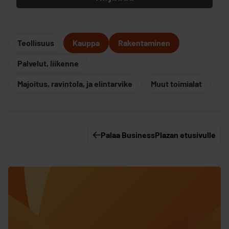
Teollisuus
Kauppa
Rakentaminen
Palvelut, liikenne
Majoitus, ravintola, ja elintarvike
Muut toimialat
Palaa BusinessPlazan etusivulle