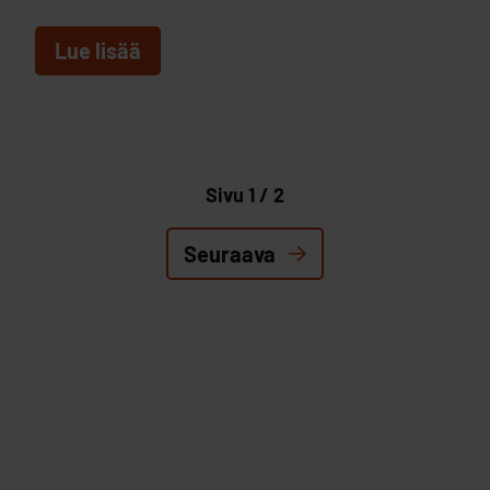
Lue lisää
Sivu 1 / 2
Seuraava