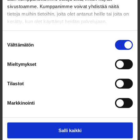
sivustoamme. Kumppanimme voivat yhdistää näitä
tietoja muihin tietoihin, joita olet antanut heille tai joita on
kerätty, kun olet käyttänyt heidän palvelujaan.
Suostumuksen
Välttämätön
valinta
Mieltymykset
Tilastot
Markkinointi
25.04.2018
MAJOITUS, RAVINTOLA, JA ELINTARVIKE
Salli kaikki
Ostetaan anniskeluravintola