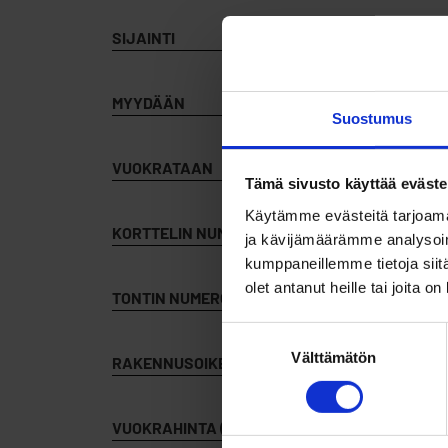
SIJAINTI
MYYDÄÄN
Suostumus
VUOKRATAAN
Tämä sivusto käyttää eväste
Käytämme evästeitä tarjoama
KORTTELIN NUMERO
ja kävijämäärämme analysoim
kumppaneillemme tietoja siitä
olet antanut heille tai joita o
TONTIN NUMERO
Suostumuksen
Välttämätön
valinta
RAKENNUSOIKEUS
VUOKRAHINTA (V)