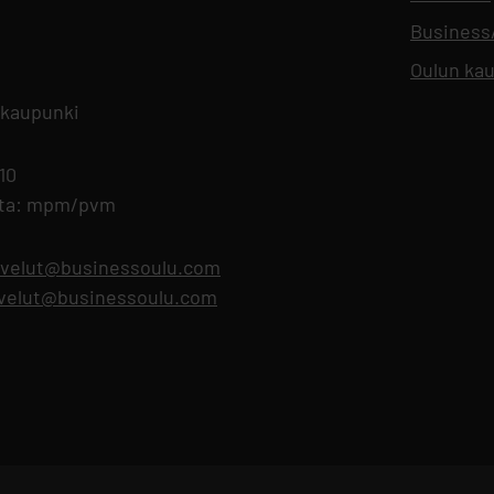
Busines
Oulun kau
 kaupunki
 10
nta: mpm/pvm
lvelut@businessoulu.com
alvelut@businessoulu.com