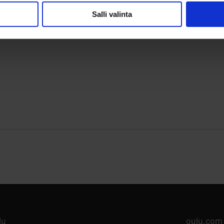
Salli valinta
lu
oulu.com