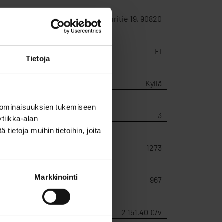
Vesuritie 19, 90820
Ei
Tietoja
Kyllä
 ominaisuuksien tukemiseen
3
tiikka-alan
ietoja muihin tietoihin, joita
1273
Markkinointi
967
2 151,40 €/v