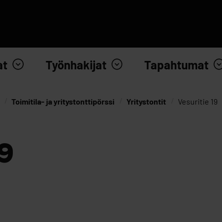
at
Työnhakijat
Tapahtumat
Toimitila- ja yritystonttipörssi
Yritystontit
Vesuritie 19
9