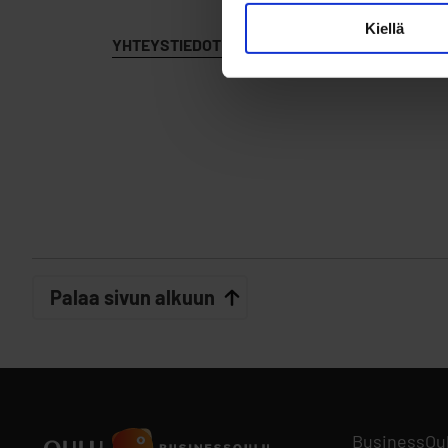
Kiellä
YHTEYSTIEDOT
Palaa sivun alkuun
BusinessOu