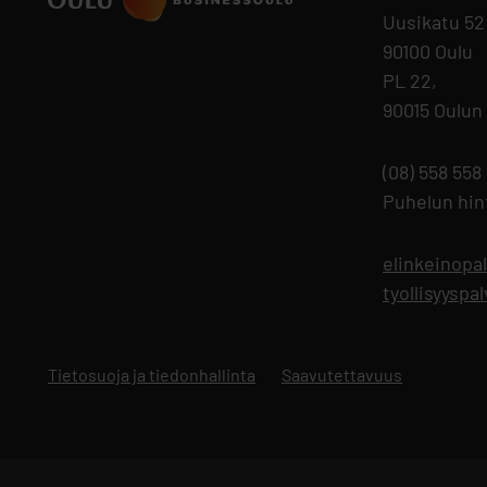
Uusikatu 52
90100 Oulu
PL 22,
90015 Oulun
(08) 558 558
Puhelun hi
elinkeinopa
tyollisyysp
Tietosuoja ja tiedonhallinta
Aukeaa uuteen välilehteen
Saavutettavuus