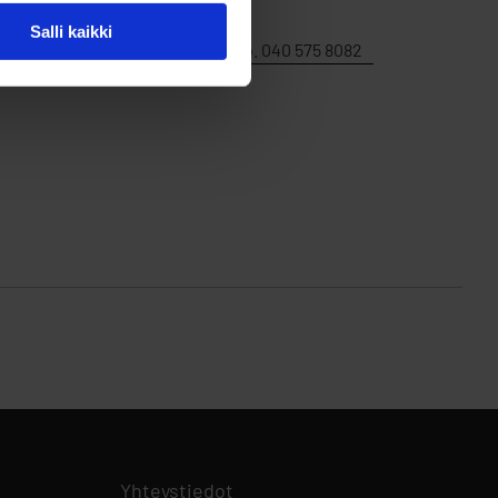
Salli kaikki
Kari Viik, p. 040 575 8082
Aukeaa uuteen välilehteen
Yhteystiedot
Aukeaa uuteen välilehteen