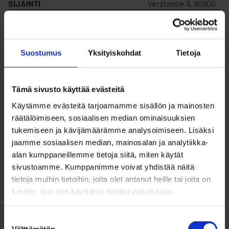
SIJAINTI
Verstastie 3, 90900
MYYDÄÄN
Ei
Suostumus
Yksityiskohdat
Tietoja
VUOKRATAAN
Kyllä
Tämä sivusto käyttää evästeitä
KORTTELIN NUMERO
114
Käytämme evästeitä tarjoamamme sisällön ja mainosten
räätälöimiseen, sosiaalisen median ominaisuuksien
tukemiseen ja kävijämäärämme analysoimiseen. Lisäksi
TONTIN NUMERO
240
jaamme sosiaalisen median, mainosalan ja analytiikka-
alan kumppaneillemme tietoja siitä, miten käytät
sivustoamme. Kumppanimme voivat yhdistää näitä
RAKENNUSOIKEUS
848
tietoja muihin tietoihin, joita olet antanut heille tai joita on
kerätty, kun olet käyttänyt heidän palvelujaan.
VUOKRAHINTA (V)
1 293,03 €/v
Suostumuksen