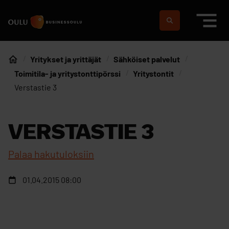
Siirry sisältöön
Etusivulle
Suomeksi
In english
Yritykset ja yrittäjät
Sähköiset palvelut
Etusivu
Toimitila- ja yritystonttipörssi
Yritystontit
Verstastie 3
VERSTASTIE 3
Palaa hakutuloksiin
01.04.2015 08:00