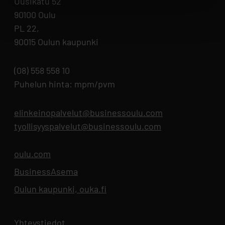
Uusikatu 52
90100 Oulu
PL 22,
90015 Oulun kaupunki
(08) 558 558 10
Puhelun hinta: mpm/pvm
elinkeinopalvelut@businessoulu.com
tyollisyyspalvelut@businessoulu.com
oulu.com
Aukeaa uuteen välilehteen
BusinessAsema
Aukeaa uuteen välilehteen
Oulun kaupunki, ouka.fi
Aukeaa uuteen välilehteen
Yhteystiedot
Aukeaa uuteen välilehteen