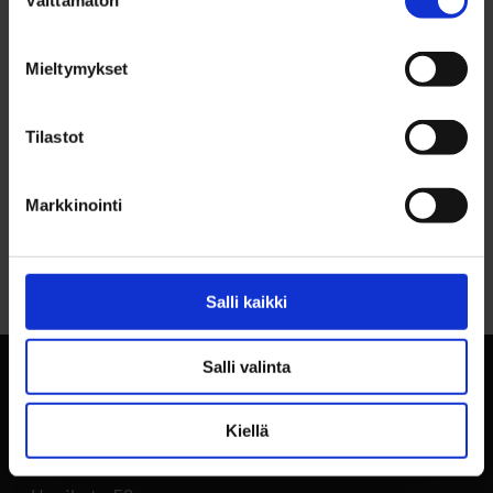
Välttämätön
valinta
YHTEYSTIEDOT
Kari Viik, p. 040 575 8082
Mieltymykset
Tilastot
Markkinointi
Palaa sivun alkuun
Salli kaikki
Salli valinta
Kiellä
BusinessOulu