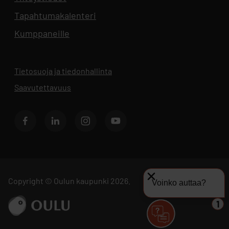
Tapahtumakalenteri
Aukeaa uuteen välilehteen
Kumppaneille
Tietosuoja ja tiedonhallinta
Aukeaa uuteen välilehteen
Saavutettavuus
Facebook
LinkedIn
Instagram
Youtube
Copyright © Oulun kaupunki 2026.
Voinko auttaa?
Siirry sivustolle ouka.fi
1