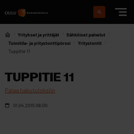
Siirry sisältöön
Etusivulle
Suomeksi
In english
Yritykset ja yrittäjät
Sähköiset palvelut
Etusivu
Toimitila- ja yritystonttipörssi
Yritystontit
Tuppitie 11
TUPPITIE 11
Palaa hakutuloksiin
01.04.2015 08:00