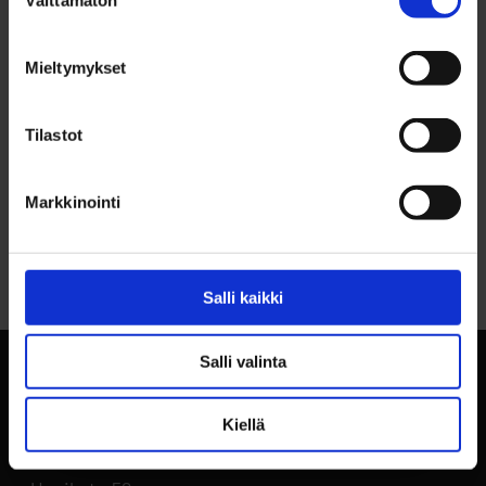
Välttämätön
valinta
YHTEYSTIEDOT
Kari Viik, p. 040 575 8082
Mieltymykset
Tilastot
Markkinointi
Palaa sivun alkuun
Salli kaikki
Salli valinta
Kiellä
BusinessOulu