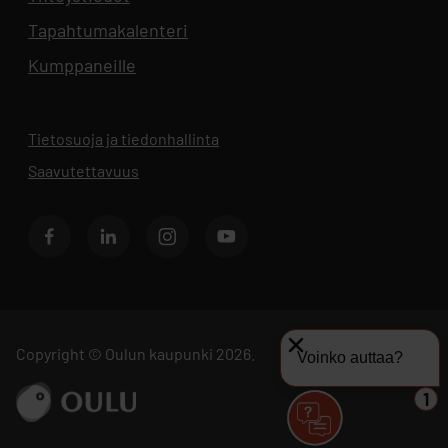
Tapahtumakalenteri
Aukeaa uuteen välilehteen
Kumppaneille
Tietosuoja ja tiedonhallinta
Aukeaa uuteen välilehteen
Saavutettavuus
Facebook
LinkedIn
Instagram
Youtube
Copyright © Oulun kaupunki 2026.
Voinko auttaa?
Siirry sivustolle ouka.fi
1