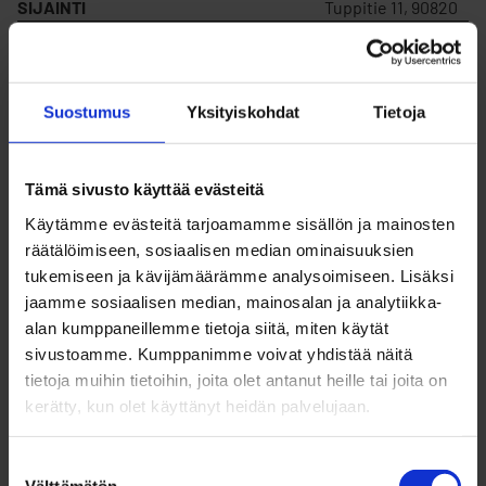
SIJAINTI
Tuppitie 11, 90820
MYYDÄÄN
Ei
Suostumus
Yksityiskohdat
Tietoja
VUOKRATAAN
Kyllä
Tämä sivusto käyttää evästeitä
KORTTELIN NUMERO
11
Käytämme evästeitä tarjoamamme sisällön ja mainosten
räätälöimiseen, sosiaalisen median ominaisuuksien
tukemiseen ja kävijämäärämme analysoimiseen. Lisäksi
TONTIN NUMERO
268
jaamme sosiaalisen median, mainosalan ja analytiikka-
alan kumppaneillemme tietoja siitä, miten käytät
sivustoamme. Kumppanimme voivat yhdistää näitä
RAKENNUSOIKEUS
3039
tietoja muihin tietoihin, joita olet antanut heille tai joita on
kerätty, kun olet käyttänyt heidän palvelujaan.
VUOKRAHINTA (V)
6 758,39 €/v
Suostumuksen