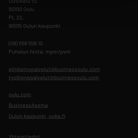
Uusikatu 52
90100 Oulu
PL 22,
90015 Oulun kaupunki
(08) 558 558 10
Puhelun hinta: mpm/pvm
elinkeinopalvelut@businessoulu.com
tyollisyyspalvelut@businessoulu.com
oulu.com
Aukeaa uuteen välilehteen
BusinessAsema
Aukeaa uuteen välilehteen
Oulun kaupunki, ouka.fi
Aukeaa uuteen välilehteen
Yhteystiedot
Aukeaa uuteen välilehteen