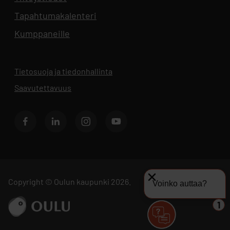
Tapahtumakalenteri
Aukeaa uuteen välilehteen
Kumppaneille
Tietosuoja ja tiedonhallinta
Aukeaa uuteen välilehteen
Saavutettavuus
Facebook
LinkedIn
Instagram
Youtube
Copyright © Oulun kaupunki 2026.
Voinko auttaa?
Siirry sivustolle ouka.fi
1