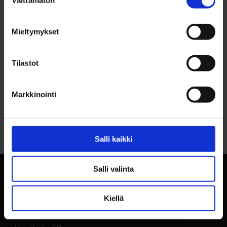
Välttämätön
valinta
YHTEYSTIEDOT
Kari Viik, p. 040 575 8082
Mieltymykset
Tilastot
Markkinointi
Palaa sivun alkuun
Salli kaikki
Salli valinta
Kiellä
BusinessOulu