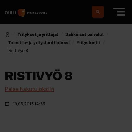
Siirry sisältöön
Etusivulle
Suomeksi
In english
Yritykset ja yrittäjät
Sähköiset palvelut
Etusivu
Toimitila- ja yritystonttipörssi
Yritystontit
Ristivyö 8
RISTIVYÖ 8
Palaa hakutuloksiin
19.05.2015 14:55