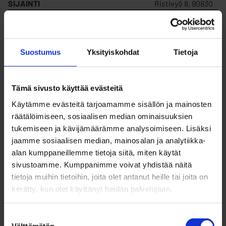
SIJAINTI
Ristivyö 8, 90830
MYYDÄÄN
Ei
Suostumus
Yksityiskohdat
Tietoja
VUOKRATAAN
Kyllä
Tämä sivusto käyttää evästeitä
KORTTELIN NUMERO
236
Käytämme evästeitä tarjoamamme sisällön ja mainosten
räätälöimiseen, sosiaalisen median ominaisuuksien
tukemiseen ja kävijämäärämme analysoimiseen. Lisäksi
TONTIN NUMERO
20
jaamme sosiaalisen median, mainosalan ja analytiikka-
alan kumppaneillemme tietoja siitä, miten käytät
sivustoamme. Kumppanimme voivat yhdistää näitä
RAKENNUSOIKEUS
253
tietoja muihin tietoihin, joita olet antanut heille tai joita on
kerätty, kun olet käyttänyt heidän palvelujaan.
VUOKRAHINTA (V)
1 401,37 €/v
Suostumuksen