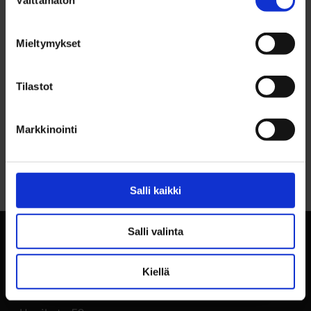
Välttämätön
valinta
YHTEYSTIEDOT
Kari Viik, p. 040 575 8082
Mieltymykset
Tilastot
Markkinointi
Palaa sivun alkuun
Salli kaikki
Salli valinta
Kiellä
BusinessOulu