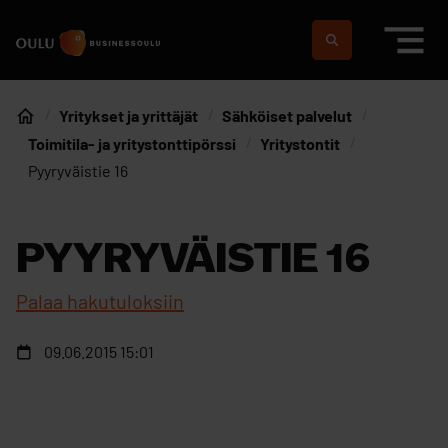
Siirry sisältöön
Etusivulle
Suomeksi
In english
Yritykset ja yrittäjät
Sähköiset palvelut
Etusivu
Toimitila- ja yritystonttipörssi
Yritystontit
Pyyryväistie 16
PYYRYVÄISTIE 16
Palaa hakutuloksiin
09.06.2015 15:01