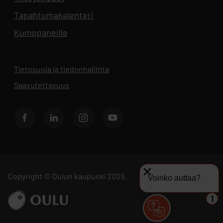
Tapahtumakalenteri
Aukeaa uuteen välilehteen
Kumppaneille
Tietosuoja ja tiedonhallinta
Aukeaa uuteen välilehteen
Saavutettavuus
Facebook
LinkedIn
Instagram
Youtube
Copyright © Oulun kaupunki 2026.
Voinko auttaa?
Siirry sivustolle ouka.fi
1