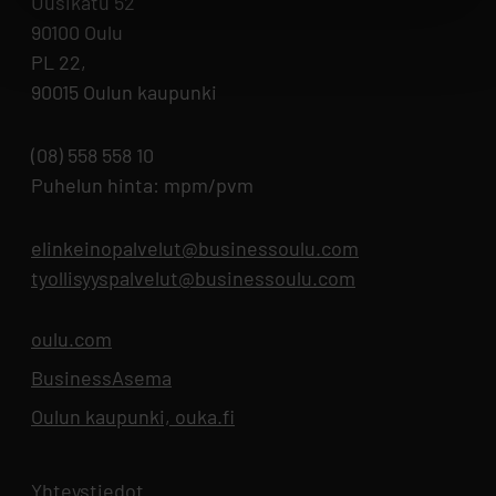
Uusikatu 52
90100 Oulu
PL 22,
90015 Oulun kaupunki
(08) 558 558 10
Puhelun hinta: mpm/pvm
elinkeinopalvelut@businessoulu.com
tyollisyyspalvelut@businessoulu.com
oulu.com
Aukeaa uuteen välilehteen
BusinessAsema
Aukeaa uuteen välilehteen
Oulun kaupunki, ouka.fi
Aukeaa uuteen välilehteen
Yhteystiedot
Aukeaa uuteen välilehteen