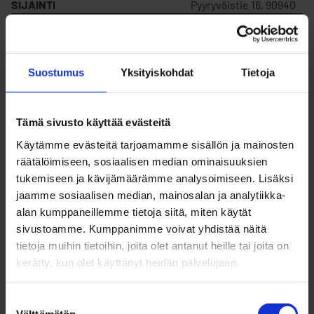
SIJAINTI
Pyyryväistie 16, 90940
MYYDÄÄN
Ei
Suostumus
Yksityiskohdat
Tietoja
VUOKRATAAN
Kyllä
Tämä sivusto käyttää evästeitä
KORTTELIN NUMERO
2
Käytämme evästeitä tarjoamamme sisällön ja mainosten
räätälöimiseen, sosiaalisen median ominaisuuksien
tukemiseen ja kävijämäärämme analysoimiseen. Lisäksi
TONTIN NUMERO
123
jaamme sosiaalisen median, mainosalan ja analytiikka-
alan kumppaneillemme tietoja siitä, miten käytät
sivustoamme. Kumppanimme voivat yhdistää näitä
RAKENNUSOIKEUS
1759
tietoja muihin tietoihin, joita olet antanut heille tai joita on
kerätty, kun olet käyttänyt heidän palvelujaan.
VUOKRAHINTA (V)
3 184,66 €/v
Suostumuksen