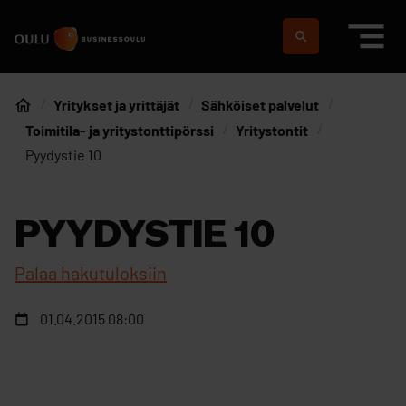
Siirry sisältöön
Etusivulle
Suomeksi
In english
Yritykset ja yrittäjät
Sähköiset palvelut
Etusivu
Toimitila- ja yritystonttipörssi
Yritystontit
Pyydystie 10
PYYDYSTIE 10
Palaa hakutuloksiin
01.04.2015 08:00