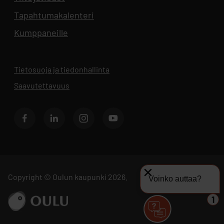
Tapahtumakalenteri
Aukeaa uuteen välilehteen
Kumppaneille
Tietosuoja ja tiedonhallinta
Aukeaa uuteen välilehteen
Saavutettavuus
Facebook
LinkedIn
Instagram
Youtube
Copyright © Oulun kaupunki 2026.
Voinko auttaa?
Siirry sivustolle ouka.fi
1