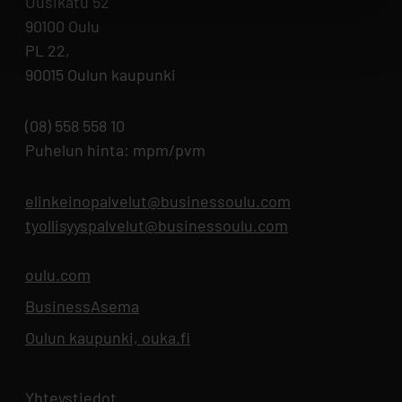
Uusikatu 52
90100 Oulu
PL 22,
90015 Oulun kaupunki
(08) 558 558 10
Puhelun hinta: mpm/pvm
elinkeinopalvelut@businessoulu.com
tyollisyyspalvelut@businessoulu.com
oulu.com
Aukeaa uuteen välilehteen
BusinessAsema
Aukeaa uuteen välilehteen
Oulun kaupunki, ouka.fi
Aukeaa uuteen välilehteen
Yhteystiedot
Aukeaa uuteen välilehteen