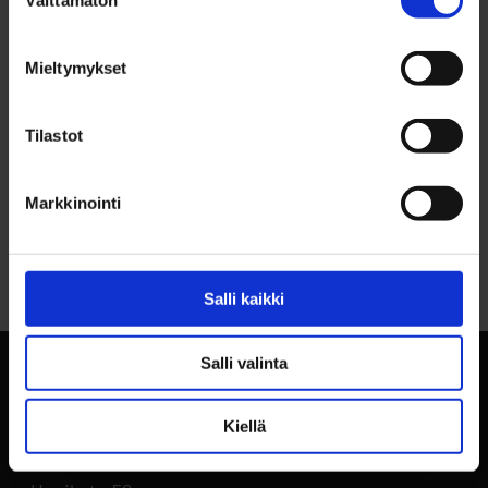
Välttämätön
valinta
YHTEYSTIEDOT
Jukka Kangas, p. 044 703 2366
Mieltymykset
Tilastot
Markkinointi
Palaa sivun alkuun
Salli kaikki
Salli valinta
Kiellä
BusinessOulu