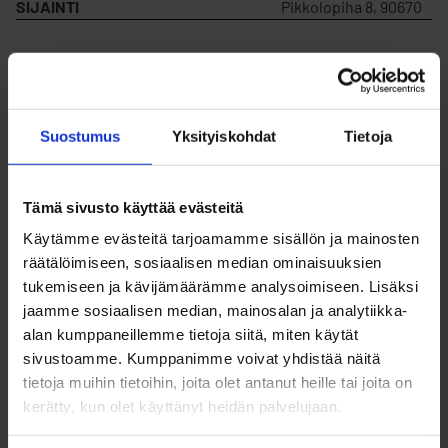
SIJAINTI
Pikkolopiha 8, 90670
MYYDÄÄN
Kyllä
VUOKRATAAN
Kyllä
Suostumus
Yksityiskohdat
Tietoja
KORTTELIN NUMERO
2
Tämä sivusto käyttää evästeitä
Käytämme evästeitä tarjoamamme sisällön ja mainosten
räätälöimiseen, sosiaalisen median ominaisuuksien
TONTIN NUMERO
34
tukemiseen ja kävijämäärämme analysoimiseen. Lisäksi
jaamme sosiaalisen median, mainosalan ja analytiikka-
RAKENNUSOIKEUS
200
alan kumppaneillemme tietoja siitä, miten käytät
sivustoamme. Kumppanimme voivat yhdistää näitä
tietoja muihin tietoihin, joita olet antanut heille tai joita on
MYYNTIHINTA
47 196 €
kerätty, kun olet käyttänyt heidän palvelujaan.