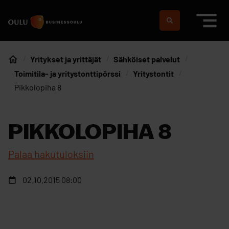
Siirry sisältöön
Etusivulle
Suomeksi
In english
Yritykset ja yrittäjät
Sähköiset palvelut
Etusivu
Toimitila- ja yritystonttipörssi
Yritystontit
Pikkolopiha 8
PIKKOLOPIHA 8
Palaa hakutuloksiin
02.10.2015 08:00