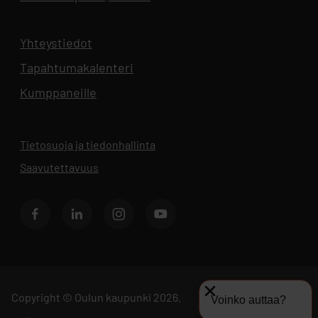
Yhteystiedot
Aukeaa uuteen välilehteen
Tapahtumakalenteri
Aukeaa uuteen välilehteen
Kumppaneille
Tietosuoja ja tiedonhallinta
Aukeaa uuteen välilehteen
Saavutettavuus
Facebook
LinkedIn
Instagram
Youtube
Copyright © Oulun kaupunki 2026.
Voinko auttaa?