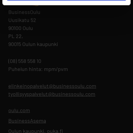
BusinessOulu
Uusikatu 52
90100 Oulu
PL 22,
90015 Oulun kaupunki
(08) 558 558 10
Puhelun hinta: mpm/pvm
elinkeinopalvelut@businessoulu.com
tyollisyyspalvelut@businessoulu.com
oulu.com
Aukeaa uuteen välilehteen
BusinessAsema
Aukeaa uuteen välilehteen
Oulun kaupunki, ouka.fi
Aukeaa uuteen välilehteen