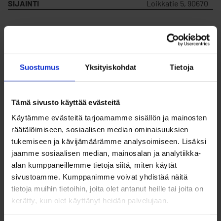
SIJAINTI
Loikkatie 5, 90670
MYYDÄÄN
Kyllä
VUOKRATAAN
Kyllä
Suostumus
Yksityiskohdat
Tietoja
KORTTELIN NUMERO
4
Tämä sivusto käyttää evästeitä
Käytämme evästeitä tarjoamamme sisällön ja mainosten
räätälöimiseen, sosiaalisen median ominaisuuksien
TONTIN NUMERO
55
tukemiseen ja kävijämäärämme analysoimiseen. Lisäksi
jaamme sosiaalisen median, mainosalan ja analytiikka-
RAKENNUSOIKEUS
230
alan kumppaneillemme tietoja siitä, miten käytät
sivustoamme. Kumppanimme voivat yhdistää näitä
tietoja muihin tietoihin, joita olet antanut heille tai joita on
MYYNTIHINTA
61 693,80 €
kerätty, kun olet käyttänyt heidän palvelujaan.