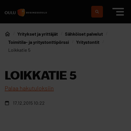
Siirry sisältöön
Etusivulle
Suomeksi
In english
Yritykset ja yrittäjät
Sähköiset palvelut
Etusivu
Toimitila- ja yritystonttipörssi
Yritystontit
Loikkatie 5
LOIKKATIE 5
Palaa hakutuloksiin
17.12.2015 10:22