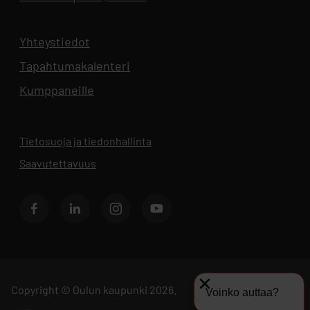
Yhteystiedot
Aukeaa uuteen välilehteen
Tapahtumakalenteri
Aukeaa uuteen välilehteen
Kumppaneille
Tietosuoja ja tiedonhallinta
Aukeaa uuteen välilehteen
Saavutettavuus
Facebook
LinkedIn
Instagram
Youtube
Copyright © Oulun kaupunki 2026.
Voinko auttaa?