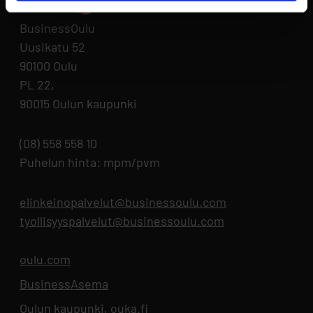
BusinessOulu
Uusikatu 52
90100 Oulu
PL 22,
90015 Oulun kaupunki
(08) 558 558 10
Puhelun hinta: mpm/pvm
elinkeinopalvelut@businessoulu.com
tyollisyyspalvelut@businessoulu.com
oulu.com
Aukeaa uuteen välilehteen
BusinessAsema
Aukeaa uuteen välilehteen
Oulun kaupunki, ouka.fi
Aukeaa uuteen välilehteen