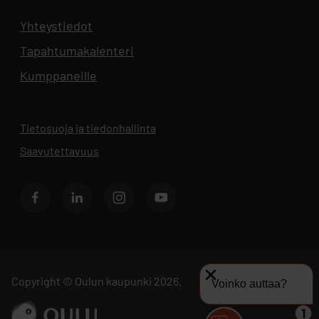
Yhteystiedot
Aukeaa uuteen välilehteen
Tapahtumakalenteri
Aukeaa uuteen välilehteen
Kumppaneille
Tietosuoja ja tiedonhallinta
Aukeaa uuteen välilehteen
Saavutettavuus
Facebook
LinkedIn
Instagram
Youtube
Copyright © Oulun kaupunki 2026.
Voinko auttaa?
Siirry sivustolle ouka.fi
1