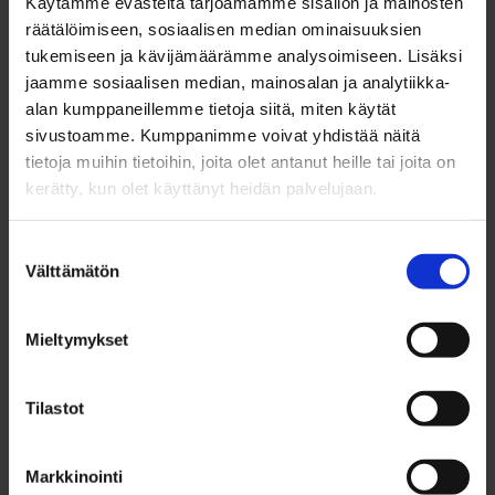
Käytämme evästeitä tarjoamamme sisällön ja mainosten
räätälöimiseen, sosiaalisen median ominaisuuksien
tukemiseen ja kävijämäärämme analysoimiseen. Lisäksi
RAKENNUSOIKEUS
1740 k-m²
jaamme sosiaalisen median, mainosalan ja analytiikka-
alan kumppaneillemme tietoja siitä, miten käytät
sivustoamme. Kumppanimme voivat yhdistää näitä
KÄYTTÖTARKOITUS
Liike- ja teollisuustontti
tietoja muihin tietoihin, joita olet antanut heille tai joita on
kerätty, kun olet käyttänyt heidän palvelujaan.
TONTIN KOKO
4 351 ㎡
Suostumuksen
Välttämätön
valinta
MYYNTIHINTA
73 967 €
Mieltymykset
VUOKRAHINTA (V)
5 178 €/v
Tilastot
KAUKOLÄMPÖ
Ei
Markkinointi