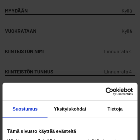
MYYDÄÄN
Kyllä
VUOKRATAAN
Kyllä
KIINTEISTÖN NIMI
Linnunrata 4
KIINTEISTÖN TUNNUS
Linnunrata 4
KIINTEISTÖN
SUORALINKKI
Avaa
Suostumus
Yksityiskohdat
Tietoja
KORTTELIN NUMERO
5
Tämä sivusto käyttää evästeitä
TONTIN NUMERO
3052