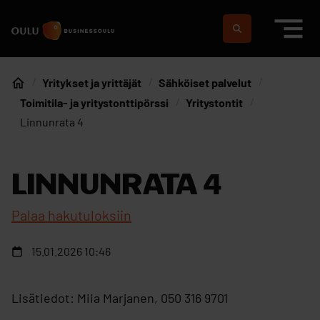
Siirry sisältöön
Etusivulle
Suomeksi
In english
Yritykset ja yrittäjät
Sähköiset palvelut
Etusivu
Toimitila- ja yritystonttipörssi
Yritystontit
Linnunrata 4
LINNUNRATA 4
Palaa hakutuloksiin
15.01.2026 10:46
Lisätiedot: Miia Marjanen, 050 316 9701