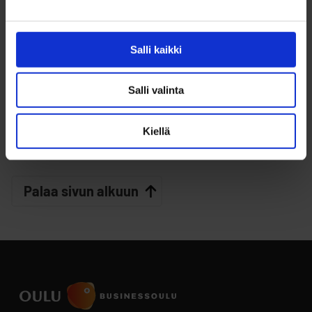
Marjanen Miia
(Elinvoimajohtaja)
YHTEYSTIEDOT
Puh. +358503169701
Salli kaikki
Salli valinta
Kiellä
Palaa sivun alkuun