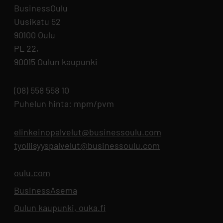
BusinessOulu
Uusikatu 52
90100 Oulu
PL 22,
90015 Oulun kaupunki
(08) 558 558 10
Puhelun hinta: mpm/pvm
elinkeinopalvelut@businessoulu.com
tyollisyyspalvelut@businessoulu.com
oulu.com
Aukeaa uuteen välilehteen
BusinessAsema
Aukeaa uuteen välilehteen
Oulun kaupunki, ouka.fi
Aukeaa uuteen välilehteen