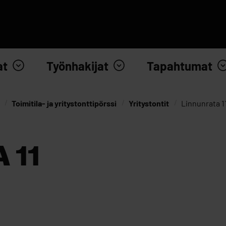
at
Työnhakijat
Tapahtumat
Toimitila- ja yritystonttipörssi
Yritystontit
Linnunrata 1
 11