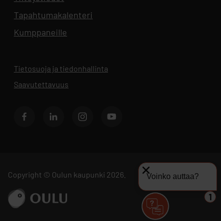
Tapahtumakalenteri
Aukeaa uuteen välilehteen
Kumppaneille
Tietosuoja ja tiedonhallinta
Aukeaa uuteen välilehteen
Saavutettavuus
Facebook
LinkedIn
Instagram
Youtube
Copyright © Oulun kaupunki 2026.
Voinko auttaa?
Siirry sivustolle ouka.fi
1