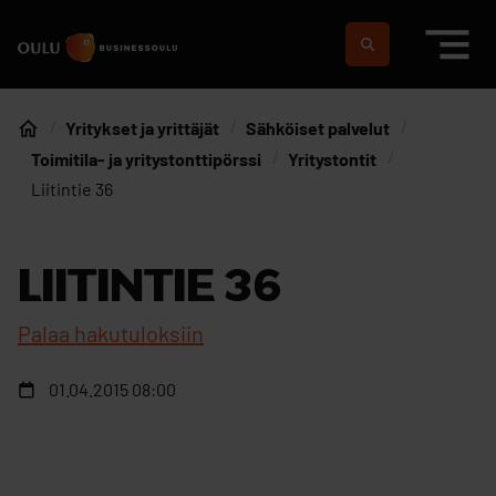
Siirry sisältöön
Etusivulle
Suomeksi
In english
Yritykset ja yrittäjät
Sähköiset palvelut
Etusivu
Toimitila- ja yritystonttipörssi
Yritystontit
Liitintie 36
LIITINTIE 36
Palaa hakutuloksiin
01.04.2015 08:00