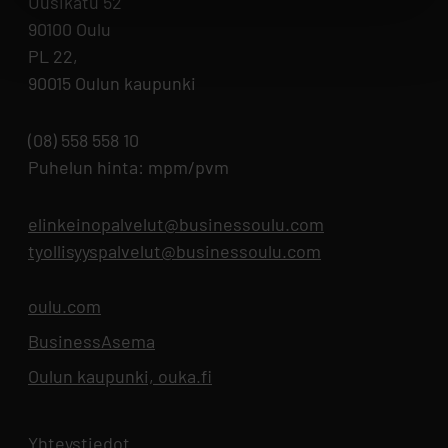
Uusikatu 52
90100 Oulu
PL 22,
90015 Oulun kaupunki
(08) 558 558 10
Puhelun hinta: mpm/pvm
elinkeinopalvelut@businessoulu.com
tyollisyyspalvelut@businessoulu.com
oulu.com
Aukeaa uuteen välilehteen
BusinessAsema
Aukeaa uuteen välilehteen
Oulun kaupunki, ouka.fi
Aukeaa uuteen välilehteen
Yhteystiedot
Aukeaa uuteen välilehteen