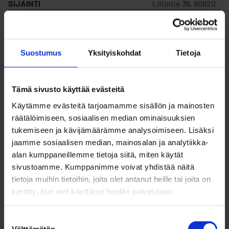
SIJAINTI
Liitintie 36, 90620
MYYDÄÄN
Ei
Suostumus
Yksityiskohdat
Tietoja
VUOKRATAAN
Kyllä
Tämä sivusto käyttää evästeitä
KORTTELIN NUMERO
9
Käytämme evästeitä tarjoamamme sisällön ja mainosten
räätälöimiseen, sosiaalisen median ominaisuuksien
tukemiseen ja kävijämäärämme analysoimiseen. Lisäksi
TONTIN NUMERO
17
jaamme sosiaalisen median, mainosalan ja analytiikka-
alan kumppaneillemme tietoja siitä, miten käytät
sivustoamme. Kumppanimme voivat yhdistää näitä
RAKENNUSOIKEUS
1806
tietoja muihin tietoihin, joita olet antanut heille tai joita on
kerätty, kun olet käyttänyt heidän palvelujaan.
VUOKRAHINTA (V)
2 822,63 €/v
Suostumuksen