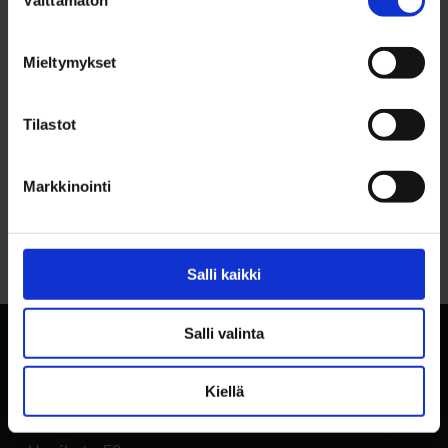
Välttämätön
valinta
YHTEYSTIEDOT
Jukka Kangas, p. 044 703 2366
Mieltymykset
Tilastot
Markkinointi
Palaa sivun alkuun
Salli kaikki
Salli valinta
Kiellä
BusinessOulu