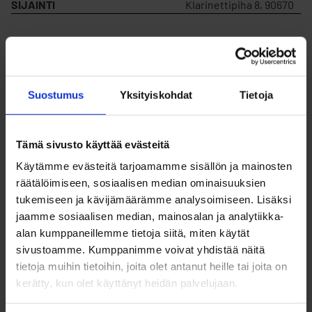
SIJAINTI
Klarinettipiha 8, 90670
MYYDÄÄN
Kyllä
VUOKRATAAN
Kyllä
Suostumus
Yksityiskohdat
Tietoja
KORTTELIN NUMERO
1
Tämä sivusto käyttää evästeitä
Käytämme evästeitä tarjoamamme sisällön ja mainosten
räätälöimiseen, sosiaalisen median ominaisuuksien
TONTIN NUMERO
33
tukemiseen ja kävijämäärämme analysoimiseen. Lisäksi
jaamme sosiaalisen median, mainosalan ja analytiikka-
RAKENNUSOIKEUS
200
alan kumppaneillemme tietoja siitä, miten käytät
sivustoamme. Kumppanimme voivat yhdistää näitä
tietoja muihin tietoihin, joita olet antanut heille tai joita on
MYYNTIHINTA
53 619,90 €
kerätty, kun olet käyttänyt heidän palvelujaan.