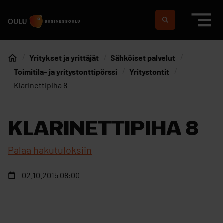
Siirry sisältöön
Etusivulle
Suomeksi
In english
Yritykset ja yrittäjät
Sähköiset palvelut
Etusivu
Toimitila- ja yritystonttipörssi
Yritystontit
Klarinettipiha 8
KLARINETTIPIHA 8
Palaa hakutuloksiin
02.10.2015 08:00