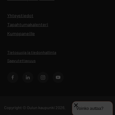
Yhteystiedot
Aukeaa uuteen välilehteen
Tapahtumakalenteri
Aukeaa uuteen välilehteen
Kumppaneille
Tietosuoja ja tiedonhallinta
Aukeaa uuteen välilehteen
Saavutettavuus
Facebook
LinkedIn
Instagram
Youtube
Copyright © Oulun kaupunki 2026.
Voinko auttaa?