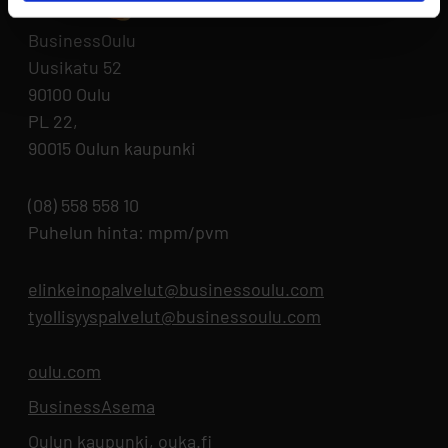
BusinessOulu
Uusikatu 52
90100 Oulu
PL 22,
90015 Oulun kaupunki
(08) 558 558 10
Puhelun hinta: mpm/pvm
elinkeinopalvelut@businessoulu.com
tyollisyyspalvelut@businessoulu.com
oulu.com
Aukeaa uuteen välilehteen
BusinessAsema
Aukeaa uuteen välilehteen
Oulun kaupunki, ouka.fi
Aukeaa uuteen välilehteen