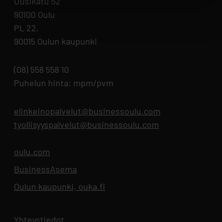
Uusikatu 52
90100 Oulu
PL 22,
90015 Oulun kaupunki
(08) 558 558 10
Puhelun hinta: mpm/pvm
elinkeinopalvelut@businessoulu.com
tyollisyyspalvelut@businessoulu.com
oulu.com
Aukeaa uuteen välilehteen
BusinessAsema
Aukeaa uuteen välilehteen
Oulun kaupunki, ouka.fi
Aukeaa uuteen välilehteen
Yhteystiedot
Aukeaa uuteen välilehteen