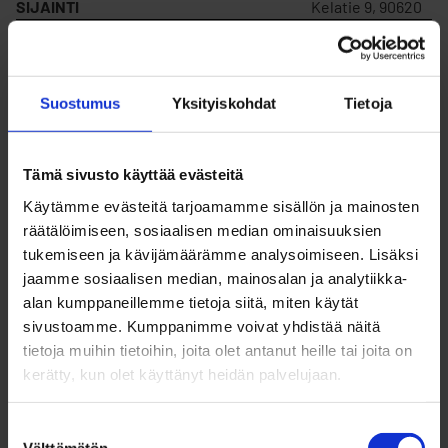
SIJAINTI
Kelatie 9, 90620
MYYDÄÄN
Ei
Suostumus
Yksityiskohdat
Tietoja
VUOKRATAAN
Kyllä
Tämä sivusto käyttää evästeitä
KORTTELIN NUMERO
5
Käytämme evästeitä tarjoamamme sisällön ja mainosten
räätälöimiseen, sosiaalisen median ominaisuuksien
tukemiseen ja kävijämäärämme analysoimiseen. Lisäksi
TONTIN NUMERO
19
jaamme sosiaalisen median, mainosalan ja analytiikka-
alan kumppaneillemme tietoja siitä, miten käytät
sivustoamme. Kumppanimme voivat yhdistää näitä
RAKENNUSOIKEUS
1803
tietoja muihin tietoihin, joita olet antanut heille tai joita on
kerätty, kun olet käyttänyt heidän palvelujaan.
VUOKRAHINTA (V)
2 817,16 €/v
Suostumuksen