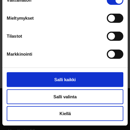
Välttämätön
valinta
YHTEYSTIEDOT
Jukka Kangas, p. 044 703 2366
Mieltymykset
Tilastot
Markkinointi
Palaa sivun alkuun
Salli kaikki
Salli valinta
Kiellä
BusinessOulu