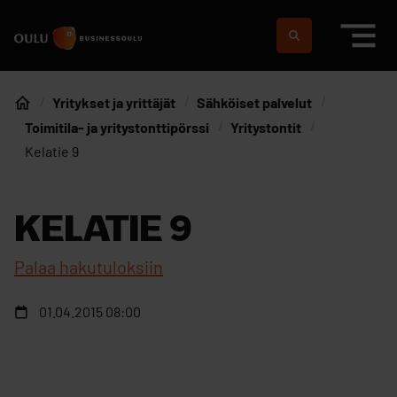
Siirry sisältöön
Etusivulle
Suomeksi
In english
Yritykset ja yrittäjät
Sähköiset palvelut
Etusivu
Toimitila- ja yritystonttipörssi
Yritystontit
Kelatie 9
KELATIE 9
Palaa hakutuloksiin
01.04.2015 08:00