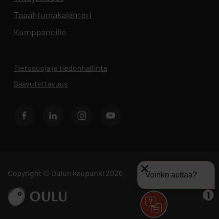
Tapahtumakalenteri
Aukeaa uuteen välilehteen
Kumppaneille
Tietosuoja ja tiedonhallinta
Aukeaa uuteen välilehteen
Saavutettavuus
Facebook
LinkedIn
Instagram
Youtube
Copyright © Oulun kaupunki 2026.
Voinko auttaa?
Siirry sivustolle ouka.fi
1